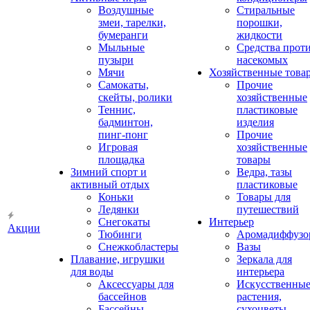
Воздушные
Стиральные
змеи, тарелки,
порошки,
бумеранги
жидкости
Мыльные
Средства прот
пузыри
насекомых
Мячи
Хозяйственные това
Самокаты,
Прочие
скейты, ролики
хозяйственные
Теннис,
пластиковые
бадминтон,
изделия
пинг-понг
Прочие
Игровая
хозяйственные
площадка
товары
Зимний спорт и
Ведра, тазы
активный отдых
пластиковые
Коньки
Товары для
Ледянки
путешествий
Снегокаты
Интерьер
Акции
Тюбинги
Аромадиффузо
Снежкобластеры
Вазы
Плавание, игрушки
Зеркала для
для воды
интерьера
Аксессуары для
Искусственны
бассейнов
растения,
Бассейны
сухоцветы