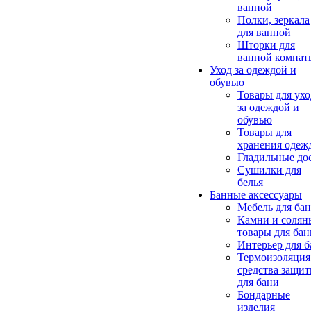
ванной
Полки, зеркала
для ванной
Шторки для
ванной комнат
Уход за одеждой и
обувью
Товары для ухо
за одеждой и
обувью
Товары для
хранения одеж
Гладильные до
Сушилки для
белья
Банные аксессуары
Мебель для ба
Камни и солян
товары для бан
Интерьер для 
Термоизоляция
средства защи
для бани
Бондарные
изделия