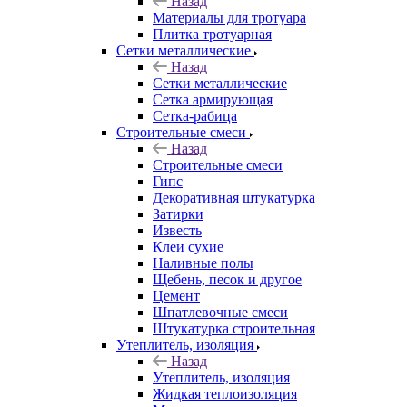
Назад
Материалы для тротуара
Плитка тротуарная
Сетки металлические
Назад
Сетки металлические
Сетка армирующая
Сетка-рабица
Строительные смеси
Назад
Строительные смеси
Гипс
Декоративная штукатурка
Затирки
Известь
Клеи сухие
Наливные полы
Щебень, песок и другое
Цемент
Шпатлевочные смеси
Штукатурка строительная
Утеплитель, изоляция
Назад
Утеплитель, изоляция
Жидкая теплоизоляция