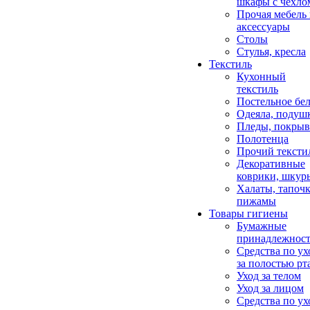
шкафы с чехло
Прочая мебель
аксессуары
Столы
Стулья, кресла
Текстиль
Кухонный
текстиль
Постельное бел
Одеяла, подуш
Пледы, покрыв
Полотенца
Прочий тексти
Декоративные
коврики, шкур
Халаты, тапочк
пижамы
Товары гигиены
Бумажные
принадлежнос
Средства по ух
за полостью рт
Уход за телом
Уход за лицом
Средства по ух