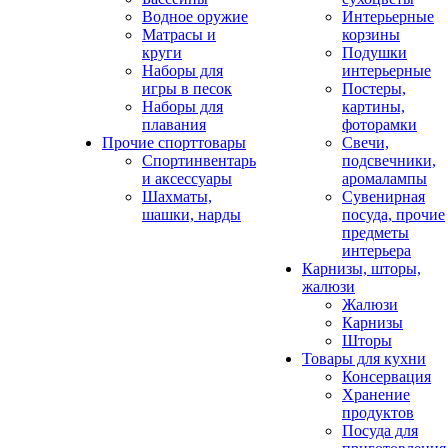
Водное оружие
Интерьерные
Матрасы и
корзины
круги
Подушки
Наборы для
интерьерные
игры в песок
Постеры,
Наборы для
картины,
плавания
фоторамки
Прочие спорттовары
Свечи,
Спортинвентарь
подсвечники,
и аксессуары
аромалампы
Шахматы,
Сувенирная
шашки, нарды
посуда, прочие
предметы
интерьера
Карнизы, шторы,
жалюзи
Жалюзи
Карнизы
Шторы
Товары для кухни
Консервация
Хранение
продуктов
Посуда для