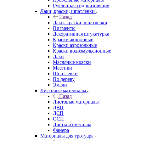
Руллонная гидроизоляция
Лаки, краски, шпатлевки
Назад
Лаки, краски, шпатлевки
Пигменты
Декоративная штукатурка
Краски акриловые
Краски аэрозольные
Краски водоэмульсионные
Лаки
Масляные краски
Мастики
Шпатлевки
По дереву
Эмали
Листовые материалы
Назад
Листовые материалы
ДВП
ДСП
ОСП
Листы из металла
Фанера
Материалы для тротуара