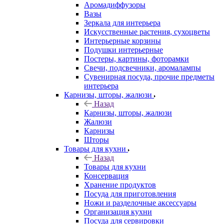
Аромадиффузоры
Вазы
Зеркала для интерьера
Искусственные растения, сухоцветы
Интерьерные корзины
Подушки интерьерные
Постеры, картины, фоторамки
Свечи, подсвечники, аромалампы
Сувенирная посуда, прочие предметы
интерьера
Карнизы, шторы, жалюзи
Назад
Карнизы, шторы, жалюзи
Жалюзи
Карнизы
Шторы
Товары для кухни
Назад
Товары для кухни
Консервация
Хранение продуктов
Посуда для приготовления
Ножи и разделочные аксессуары
Организация кухни
Посуда для сервировки