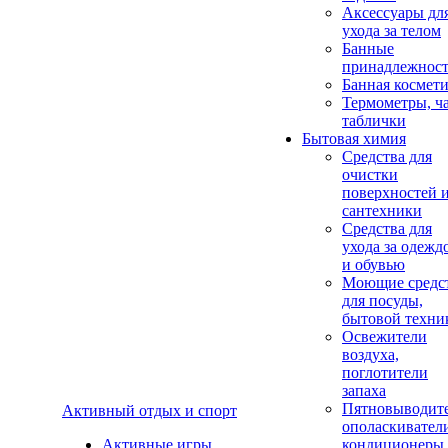
Аксеcсуары дл
ухода за телом
Банные
принадлежнос
Банная космет
Термометры, ч
таблички
Бытовая химия
Средства для
очистки
поверхностей 
сантехники
Средства для
ухода за одежд
и обувью
Моющие средс
для посуды,
бытовой техни
Освежители
воздуха,
поглотители
запаха
Пятновыводите
Активный отдых и спорт
ополаскивател
Активные игры
кондиционеры