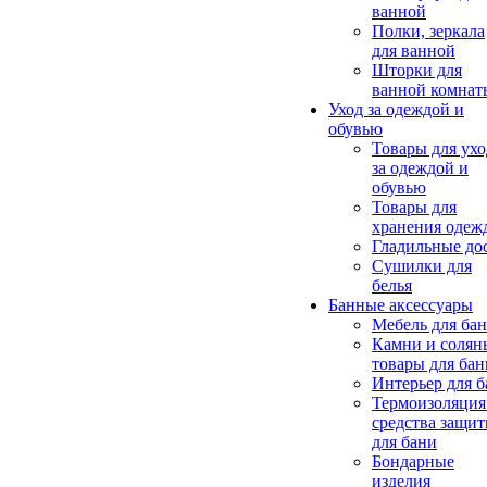
ванной
Полки, зеркала
для ванной
Шторки для
ванной комнат
Уход за одеждой и
обувью
Товары для ухо
за одеждой и
обувью
Товары для
хранения одеж
Гладильные до
Сушилки для
белья
Банные аксессуары
Мебель для ба
Камни и солян
товары для бан
Интерьер для 
Термоизоляция
средства защи
для бани
Бондарные
изделия