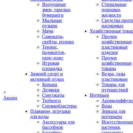
Воздушные
Стиральные
змеи, тарелки,
порошки,
бумеранги
жидкости
Мыльные
Средства прот
пузыри
насекомых
Мячи
Хозяйственные това
Самокаты,
Прочие
скейты, ролики
хозяйственные
Теннис,
пластиковые
бадминтон,
изделия
пинг-понг
Прочие
Игровая
хозяйственные
площадка
товары
Зимний спорт и
Ведра, тазы
активный отдых
пластиковые
Коньки
Товары для
Ледянки
путешествий
Снегокаты
Интерьер
Акции
Тюбинги
Аромадиффузо
Снежкобластеры
Вазы
Плавание, игрушки
Зеркала для
для воды
интерьера
Аксессуары для
Искусственны
бассейнов
растения,
Бассейны
сухоцветы