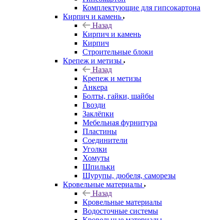
Комплектующие для гипсокартона
Кирпич и камень
Назад
Кирпич и камень
Кирпич
Строительные блоки
Крепеж и метизы
Назад
Крепеж и метизы
Анкера
Болты, гайки, шайбы
Гвозди
Заклёпки
Мебельная фурнитура
Пластины
Соединители
Уголки
Хомуты
Шпильки
Шурупы, дюбеля, саморезы
Кровельные материалы
Назад
Кровельные материалы
Водосточные системы
Кровельные материалы