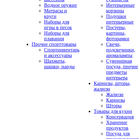
Водное оружие
Интерьерные
Матрасы и
корзины
круги
Подушки
Наборы для
интерьерные
игры в песок
Постеры,
Наборы для
картины,
плавания
фоторамки
Прочие спорттовары
Свечи,
Спортинвентарь
подсвечники,
и аксессуары
аромалампы
Шахматы,
Сувенирная
шашки, нарды
посуда, прочие
предметы
интерьера
Карнизы, шторы,
жалюзи
Жалюзи
Карнизы
Шторы
Товары для кухни
Консервация
Хранение
продуктов
Посуда для