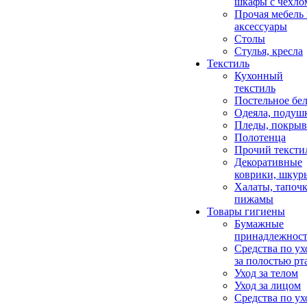
шкафы с чехло
Прочая мебель
аксессуары
Столы
Стулья, кресла
Текстиль
Кухонный
текстиль
Постельное бел
Одеяла, подуш
Пледы, покрыв
Полотенца
Прочий тексти
Декоративные
коврики, шкур
Халаты, тапочк
пижамы
Товары гигиены
Бумажные
принадлежнос
Средства по ух
за полостью рт
Уход за телом
Уход за лицом
Средства по ух