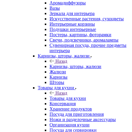
Аромадиффузоры
Вазы
Зеркала для интерьера
Искусственные растения, сухоцветы
Интерьерные корзины
Подушки интерьерные
Постеры, картины, фоторамки
Свечи, подсвечники, аромалампы
Сувенирная посуда, прочие предметы
интерьера
Карнизы, шторы, жалюзи
Назад
Карнизы, шторы, жалюзи
Жалюзи
Карнизы
Шторы
Товары для кухни
Назад
Товары для кухни
Консервация
Хранение продуктов
Посуда для приготовления
Ножи и разделочные аксессуары
Организация кухни
Посуда для сервировки