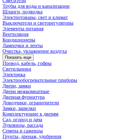
Смесители
Трубы для воды и канализации
Шланги, подводка
Электротовары, свет и климат
Выключатели и светорегуляторы
Элементы питания
Вентиляция
Кондиционеры
Лампочки и ленты
Очистка, увлажнение воздуха
Показать еще
Провод, кабель, гофры
Светильники
Электрика
Электрообогревательные приборы
Двери, замки
Двери межкомнатные
Дверная фурнитура
Доводчики, ограничители
Замки, защелки
Комплектующие к дверям
Сад, огород и дача
Луковицы, рассада
Семена и саженцы
Грунты, дренаж, удобрения