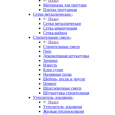
Назад
Материалы для тротуара
Плитка тротуарная
Сетки металлические
Назад
Сетки металлические
Сетка армирующая
Сетка-рабица
Строительные смеси
Назад
Строительные смеси
Гипс
Декоративная штукатурка
Затирки
Известь
Клеи сухие
Наливные полы
Щебень, песок и другое
Цемент
Шпатлевочные смеси
Штукатурка строительная
Утеплитель, изоляция
Назад
Утеплитель, изоляция
Жидкая теплоизоляция