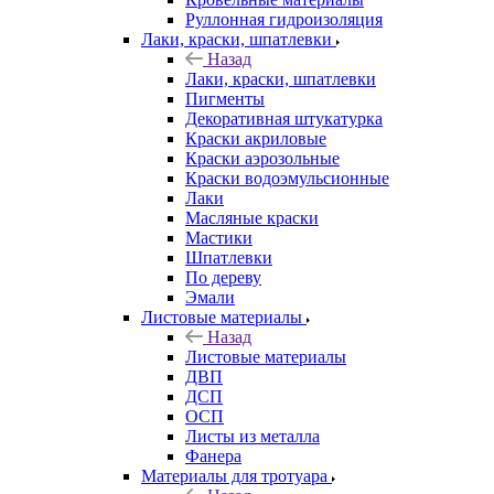
Руллонная гидроизоляция
Лаки, краски, шпатлевки
Назад
Лаки, краски, шпатлевки
Пигменты
Декоративная штукатурка
Краски акриловые
Краски аэрозольные
Краски водоэмульсионные
Лаки
Масляные краски
Мастики
Шпатлевки
По дереву
Эмали
Листовые материалы
Назад
Листовые материалы
ДВП
ДСП
ОСП
Листы из металла
Фанера
Материалы для тротуара