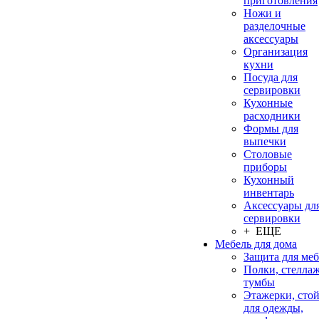
приготовления
Ножи и
разделочные
аксессуары
Организация
кухни
Посуда для
сервировки
Кухонные
расходники
Формы для
выпечки
Столовые
приборы
Кухонный
инвентарь
Аксессуары дл
сервировки
+ ЕЩЕ
Мебель для дома
Защита для ме
Полки, стеллаж
тумбы
Этажерки, сто
для одежды,