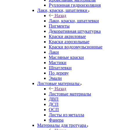
Руллонная гидроизоляция
Лаки, краски, шпатлевки
Назад
Лаки, краски, шпатлевки
Пигменты
Декоративная штукатурка
Краски акриловые
Краски аэрозольные
Краски водоэмульсионные
Лаки
Масляные краски
Мастики
Шпатлевки
По дереву
Эмали
Листовые материалы
Назад
Листовые материалы
ДВП
ДСП
ОСП
Листы из металла
Фанера
Материалы для тротуара