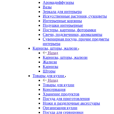
Аромадиффузоры
Вазы
Зеркала для интерьера
Искусственные растения, сухоцветы
Интерьерные корзины
Подушки интерьерные
Постеры, картины, фоторамки
Свечи, подсвечники, аромалампы
Сувенирная посуда, прочие предметы
интерьера
Карнизы, шторы, жалюзи
Назад
Карнизы, шторы, жалюзи
Жалюзи
Карнизы
Шторы
Товары для кухни
Назад
Товары для кухни
Консервация
Хранение продуктов
Посуда для приготовления
Ножи и разделочные аксессуары
Организация кухни
Посуда для сервировки