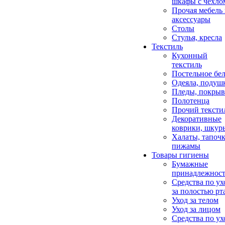
шкафы с чехло
Прочая мебель
аксессуары
Столы
Стулья, кресла
Текстиль
Кухонный
текстиль
Постельное бел
Одеяла, подуш
Пледы, покрыв
Полотенца
Прочий тексти
Декоративные
коврики, шкур
Халаты, тапочк
пижамы
Товары гигиены
Бумажные
принадлежнос
Средства по ух
за полостью рт
Уход за телом
Уход за лицом
Средства по ух