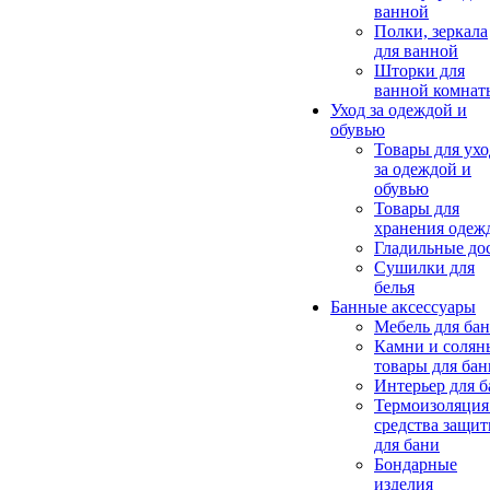
ванной
Полки, зеркала
для ванной
Шторки для
ванной комнат
Уход за одеждой и
обувью
Товары для ухо
за одеждой и
обувью
Товары для
хранения одеж
Гладильные до
Сушилки для
белья
Банные аксессуары
Мебель для ба
Камни и солян
товары для бан
Интерьер для 
Термоизоляция
средства защи
для бани
Бондарные
изделия