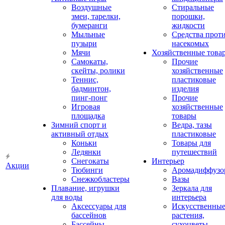
Воздушные
Стиральные
змеи, тарелки,
порошки,
бумеранги
жидкости
Мыльные
Средства прот
пузыри
насекомых
Мячи
Хозяйственные това
Самокаты,
Прочие
скейты, ролики
хозяйственные
Теннис,
пластиковые
бадминтон,
изделия
пинг-понг
Прочие
Игровая
хозяйственные
площадка
товары
Зимний спорт и
Ведра, тазы
активный отдых
пластиковые
Коньки
Товары для
Ледянки
путешествий
Снегокаты
Интерьер
Акции
Тюбинги
Аромадиффузо
Снежкобластеры
Вазы
Плавание, игрушки
Зеркала для
для воды
интерьера
Аксессуары для
Искусственны
бассейнов
растения,
Бассейны
сухоцветы