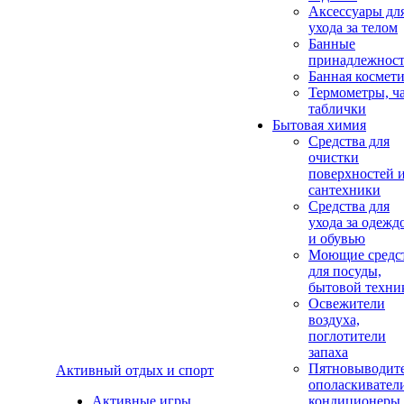
Аксеcсуары дл
ухода за телом
Банные
принадлежнос
Банная космет
Термометры, ч
таблички
Бытовая химия
Средства для
очистки
поверхностей 
сантехники
Средства для
ухода за одежд
и обувью
Моющие средс
для посуды,
бытовой техни
Освежители
воздуха,
поглотители
запаха
Пятновыводите
Активный отдых и спорт
ополаскивател
Активные игры
кондиционеры