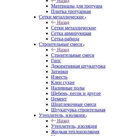
Назад
Материалы для тротуара
Плитка тротуарная
Сетки металлические
Назад
Сетки металлические
Сетка армирующая
Сетка-рабица
Строительные смеси
Назад
Строительные смеси
Гипс
Декоративная штукатурка
Затирки
Известь
Клеи сухие
Наливные полы
Щебень, песок и другое
Цемент
Шпатлевочные смеси
Штукатурка строительная
Утеплитель, изоляция
Назад
Утеплитель, изоляция
Жидкая теплоизоляция