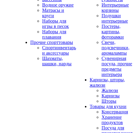
Водное оружие
Интерьерные
Матрасы и
корзины
круги
Подушки
Наборы для
интерьерные
игры в песок
Постеры,
Наборы для
картины,
плавания
фоторамки
Прочие спорттовары
Свечи,
Спортинвентарь
подсвечники,
и аксессуары
аромалампы
Шахматы,
Сувенирная
шашки, нарды
посуда, прочие
предметы
интерьера
Карнизы, шторы,
жалюзи
Жалюзи
Карнизы
Шторы
Товары для кухни
Консервация
Хранение
продуктов
Посуда для