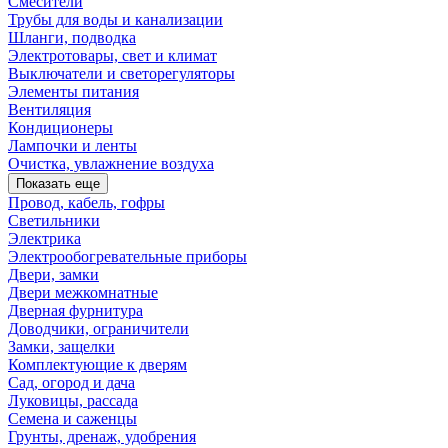
Смесители
Трубы для воды и канализации
Шланги, подводка
Электротовары, свет и климат
Выключатели и светорегуляторы
Элементы питания
Вентиляция
Кондиционеры
Лампочки и ленты
Очистка, увлажнение воздуха
Показать еще
Провод, кабель, гофры
Светильники
Электрика
Электрообогревательные приборы
Двери, замки
Двери межкомнатные
Дверная фурнитура
Доводчики, ограничители
Замки, защелки
Комплектующие к дверям
Сад, огород и дача
Луковицы, рассада
Семена и саженцы
Грунты, дренаж, удобрения