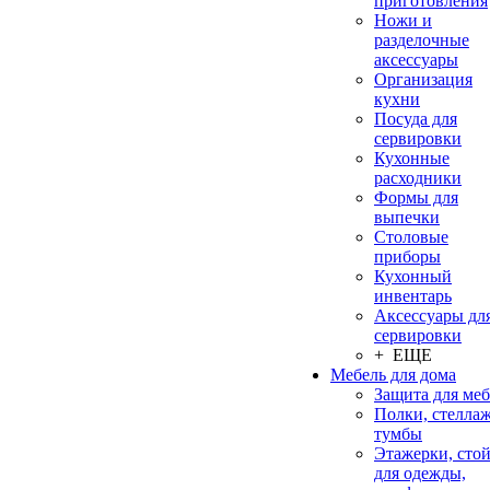
приготовления
Ножи и
разделочные
аксессуары
Организация
кухни
Посуда для
сервировки
Кухонные
расходники
Формы для
выпечки
Столовые
приборы
Кухонный
инвентарь
Аксессуары дл
сервировки
+ ЕЩЕ
Мебель для дома
Защита для ме
Полки, стеллаж
тумбы
Этажерки, сто
для одежды,