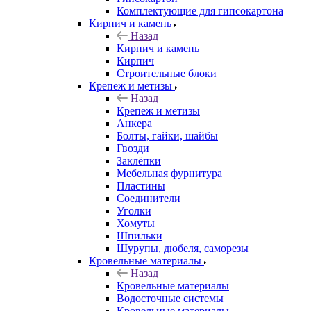
Комплектующие для гипсокартона
Кирпич и камень
Назад
Кирпич и камень
Кирпич
Строительные блоки
Крепеж и метизы
Назад
Крепеж и метизы
Анкера
Болты, гайки, шайбы
Гвозди
Заклёпки
Мебельная фурнитура
Пластины
Соединители
Уголки
Хомуты
Шпильки
Шурупы, дюбеля, саморезы
Кровельные материалы
Назад
Кровельные материалы
Водосточные системы
Кровельные материалы