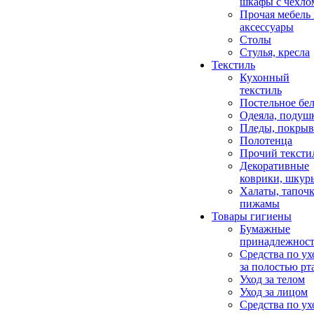
шкафы с чехло
Прочая мебель
аксессуары
Столы
Стулья, кресла
Текстиль
Кухонный
текстиль
Постельное бел
Одеяла, подуш
Пледы, покрыв
Полотенца
Прочий тексти
Декоративные
коврики, шкур
Халаты, тапочк
пижамы
Товары гигиены
Бумажные
принадлежнос
Средства по ух
за полостью рт
Уход за телом
Уход за лицом
Средства по ух