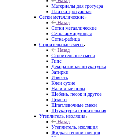
Назад
Материалы для тротуара
Плитка тротуарная
Сетки металлические
Назад
Сетки металлические
Сетка армирующая
Сетка-рабица
Строительные смеси
Назад
Строительные смеси
Гипс
Декоративная штукатурка
Затирки
Известь
Клеи сухие
Наливные полы
Щебень, песок и другое
Цемент
Шпатлевочные смеси
Штукатурка строительная
Утеплитель, изоляция
Назад
Утеплитель, изоляция
Жидкая теплоизоляция