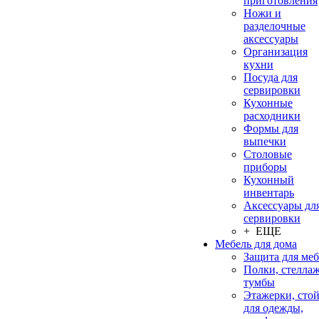
приготовления
Ножи и
разделочные
аксессуары
Организация
кухни
Посуда для
сервировки
Кухонные
расходники
Формы для
выпечки
Столовые
приборы
Кухонный
инвентарь
Аксессуары дл
сервировки
+ ЕЩЕ
Мебель для дома
Защита для ме
Полки, стеллаж
тумбы
Этажерки, сто
для одежды,