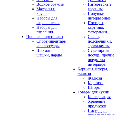
Водное оружие
Интерьерные
Матрасы и
корзины
круги
Подушки
Наборы для
интерьерные
игры в песок
Постеры,
Наборы для
картины,
плавания
фоторамки
Прочие спорттовары
Свечи,
Спортинвентарь
подсвечники,
и аксессуары
аромалампы
Шахматы,
Сувенирная
шашки, нарды
посуда, прочие
предметы
интерьера
Карнизы, шторы,
жалюзи
Жалюзи
Карнизы
Шторы
Товары для кухни
Консервация
Хранение
продуктов
Посуда для