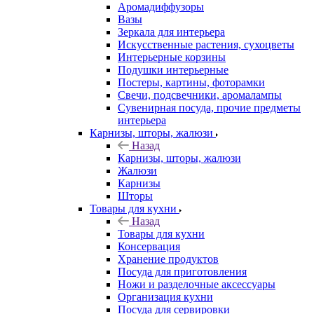
Аромадиффузоры
Вазы
Зеркала для интерьера
Искусственные растения, сухоцветы
Интерьерные корзины
Подушки интерьерные
Постеры, картины, фоторамки
Свечи, подсвечники, аромалампы
Сувенирная посуда, прочие предметы
интерьера
Карнизы, шторы, жалюзи
Назад
Карнизы, шторы, жалюзи
Жалюзи
Карнизы
Шторы
Товары для кухни
Назад
Товары для кухни
Консервация
Хранение продуктов
Посуда для приготовления
Ножи и разделочные аксессуары
Организация кухни
Посуда для сервировки