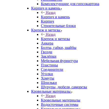
Комплектующие для гипсокартона
Кирпич и камень
Назад
Кирпич и камень
Кирпич
Строительные блоки
Крепеж и метизы
Назад
Крепеж и метизы
Анкера
Болты, гайки, шайбы
Гвозди
Заклёпки
Мебельная фурнитура
Пластины
Соединители
Уголки
Хомуты
Шпильки
Шурупы, дюбеля, саморезы
Кровельные материалы
Назад
Кровельные материалы
Водосточные системы
Кровельные материалы