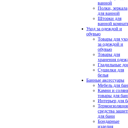
ванной
Полки, зеркала
для ванной
Шторки для
ванной комнат
Уход за одеждой и
обувью
Товары для ухо
за одеждой и
обувью
Товары для
хранения одеж
Гладильные до
Сушилки для
белья
Банные аксессуары
Мебель для ба
Камни и солян
товары для бан
Интерьер для 
Термоизоляция
средства защи
для бани
Бондарные
изделия