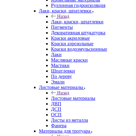
Руллонная гидроизоляция
Лаки, краски, шпатлевки
Назад
Лаки, краски, шпатлевки
Пигменты
Декоративная штукатурка
Краски акриловые
Краски аэрозольные
Краски водоэмульсионные
Лаки
Масляные краски
Мастики
Шпатлевки
По дереву
Эмали
Листовые материалы
Назад
Листовые материалы
ДВП
ДСП
ОСП
Листы из металла
Фанера
Материалы для тротуара