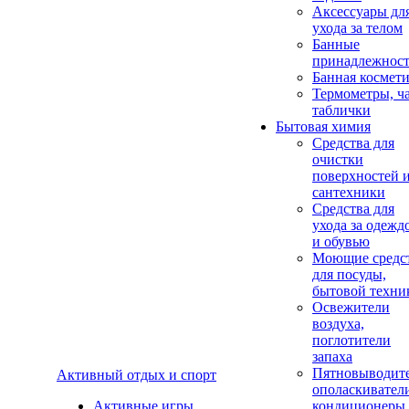
Аксеcсуары дл
ухода за телом
Банные
принадлежнос
Банная космет
Термометры, ч
таблички
Бытовая химия
Средства для
очистки
поверхностей 
сантехники
Средства для
ухода за одежд
и обувью
Моющие средс
для посуды,
бытовой техни
Освежители
воздуха,
поглотители
запаха
Пятновыводите
Активный отдых и спорт
ополаскивател
Активные игры
кондиционеры