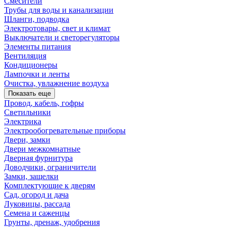
Смесители
Трубы для воды и канализации
Шланги, подводка
Электротовары, свет и климат
Выключатели и светорегуляторы
Элементы питания
Вентиляция
Кондиционеры
Лампочки и ленты
Очистка, увлажнение воздуха
Показать еще
Провод, кабель, гофры
Светильники
Электрика
Электрообогревательные приборы
Двери, замки
Двери межкомнатные
Дверная фурнитура
Доводчики, ограничители
Замки, защелки
Комплектующие к дверям
Сад, огород и дача
Луковицы, рассада
Семена и саженцы
Грунты, дренаж, удобрения