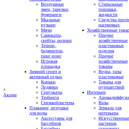
Воздушные
Стиральные
змеи, тарелки,
порошки,
бумеранги
жидкости
Мыльные
Средства прот
пузыри
насекомых
Мячи
Хозяйственные това
Самокаты,
Прочие
скейты, ролики
хозяйственные
Теннис,
пластиковые
бадминтон,
изделия
пинг-понг
Прочие
Игровая
хозяйственные
площадка
товары
Зимний спорт и
Ведра, тазы
активный отдых
пластиковые
Коньки
Товары для
Ледянки
путешествий
Снегокаты
Интерьер
Акции
Тюбинги
Аромадиффузо
Снежкобластеры
Вазы
Плавание, игрушки
Зеркала для
для воды
интерьера
Аксессуары для
Искусственны
бассейнов
растения,
Бассейны
сухоцветы