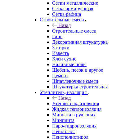
Сетки металлические
Сетка армирующая
Сетка-рабица
Строительные смеси
Назад
Строительные смеси
Гипс
Декоративная штукатурка
Затирки
Известь
Клеи сухие
Наливные полы
Щебень, песок и другое
Цемент
Шпатлевочные смеси
Штукатурка строительная
Утеплитель, изоляция
Назад
Утеплитель, изоляция
Жидкая теплоизоляция
Минвата в руллонах
Минплита
Паро-гидроизоляция
Пенопласт
Пенополистирол