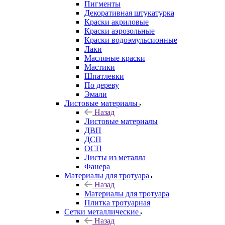
Пигменты
Декоративная штукатурка
Краски акриловые
Краски аэрозольные
Краски водоэмульсионные
Лаки
Масляные краски
Мастики
Шпатлевки
По дереву
Эмали
Листовые материалы
Назад
Листовые материалы
ДВП
ДСП
ОСП
Листы из металла
Фанера
Материалы для тротуара
Назад
Материалы для тротуара
Плитка тротуарная
Сетки металлические
Назад