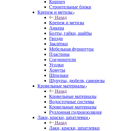
Кирпич
Строительные блоки
Крепеж и метизы
Назад
Крепеж и метизы
Анкера
Болты, гайки, шайбы
Гвозди
Заклёпки
Мебельная фурнитура
Пластины
Соединители
Уголки
Хомуты
Шпильки
Шурупы, дюбеля, саморезы
Кровельные материалы
Назад
Кровельные материалы
Водосточные системы
Кровельные материалы
Руллонная гидроизоляция
Лаки, краски, шпатлевки
Назад
Лаки, краски, шпатлевки