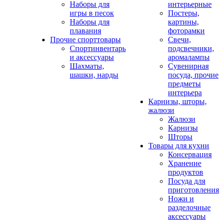
Наборы для
интерьерные
игры в песок
Постеры,
Наборы для
картины,
плавания
фоторамки
Прочие спорттовары
Свечи,
Спортинвентарь
подсвечники,
и аксессуары
аромалампы
Шахматы,
Сувенирная
шашки, нарды
посуда, прочие
предметы
интерьера
Карнизы, шторы,
жалюзи
Жалюзи
Карнизы
Шторы
Товары для кухни
Консервация
Хранение
продуктов
Посуда для
приготовления
Ножи и
разделочные
аксессуары