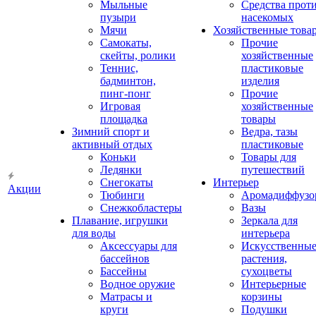
Мыльные
Средства прот
пузыри
насекомых
Мячи
Хозяйственные това
Самокаты,
Прочие
скейты, ролики
хозяйственные
Теннис,
пластиковые
бадминтон,
изделия
пинг-понг
Прочие
Игровая
хозяйственные
площадка
товары
Зимний спорт и
Ведра, тазы
активный отдых
пластиковые
Коньки
Товары для
Ледянки
путешествий
Снегокаты
Интерьер
Акции
Тюбинги
Аромадиффузо
Снежкобластеры
Вазы
Плавание, игрушки
Зеркала для
для воды
интерьера
Аксессуары для
Искусственны
бассейнов
растения,
Бассейны
сухоцветы
Водное оружие
Интерьерные
Матрасы и
корзины
круги
Подушки