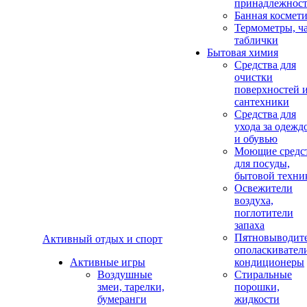
принадлежнос
Банная космет
Термометры, ч
таблички
Бытовая химия
Средства для
очистки
поверхностей 
сантехники
Средства для
ухода за одежд
и обувью
Моющие средс
для посуды,
бытовой техни
Освежители
воздуха,
поглотители
запаха
Пятновыводите
Активный отдых и спорт
ополаскивател
Активные игры
кондиционеры
Воздушные
Стиральные
змеи, тарелки,
порошки,
бумеранги
жидкости