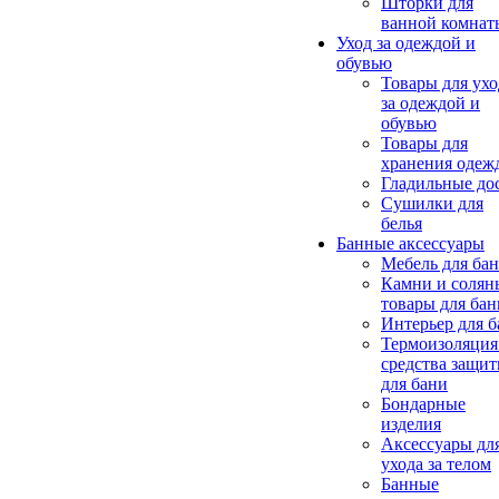
Шторки для
ванной комнат
Уход за одеждой и
обувью
Товары для ухо
за одеждой и
обувью
Товары для
хранения одеж
Гладильные до
Сушилки для
белья
Банные аксессуары
Мебель для ба
Камни и солян
товары для бан
Интерьер для 
Термоизоляция
средства защи
для бани
Бондарные
изделия
Аксеcсуары дл
ухода за телом
Банные