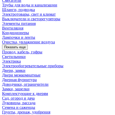
Смесители
Трубы для воды и канализации
Шланги, подводка
Электротовары, свет и климат
Выключатели и светорегуляторы
Элементы питания
Вентиляция
Кондиционеры
Лампочки и ленты
Очистка, увлажнение воздуха
Показать еще
Провод, кабель, гофры
Светильники
Электрика
Электрообогревательные приборы
Двери, замки
Двери межкомнатные
Дверная фурнитура
Доводчики, ограничители
Замки, защелки
Комплектующие к дверям
Сад, огород и дача
Луковицы, рассада
Семена и саженцы
Грунты, дренаж, удобрения