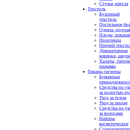
Стулья, кресла
Текстиль
Кухонный
текстиль
Постельное бел
Одеяла, подуш
Пледы, покрыв
Полотенца
Прочий тексти
Декоративные
коврики, шкур
Халаты, тапочк
пижамы
Товары гигиены
Бумажные
принадлежнос
Средства по ух
за полостью рт
Уход за телом
Уход за лицом
Средства по ух
за волосами
Наборы
косметические
Солнцезащитн