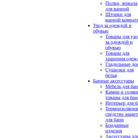
Полки, зеркала
для ванной
Шторки для
ванной комнат
Уход за одеждой и
обувью
Товары для ухо
за одеждой и
обувью
Товары для
хранения одеж
Гладильные до
Сушилки для
белья
Банные аксессуары
Мебель для ба
Камни и солян
товары для бан
Интерьер для 
Термоизоляция
средства защи
для бани
Бондарные
изделия
Аксеcсуары дл