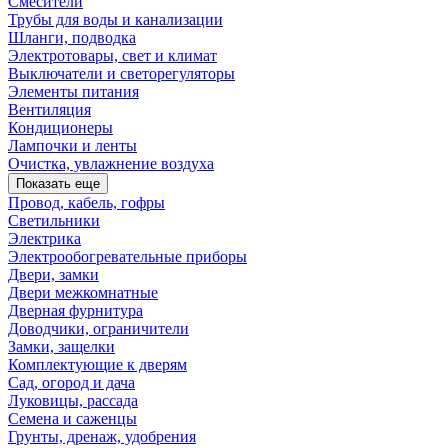
Смесители
Трубы для воды и канализации
Шланги, подводка
Электротовары, свет и климат
Выключатели и светорегуляторы
Элементы питания
Вентиляция
Кондиционеры
Лампочки и ленты
Очистка, увлажнение воздуха
Показать еще
Провод, кабель, гофры
Светильники
Электрика
Электрообогревательные приборы
Двери, замки
Двери межкомнатные
Дверная фурнитура
Доводчики, ограничители
Замки, защелки
Комплектующие к дверям
Сад, огород и дача
Луковицы, рассада
Семена и саженцы
Грунты, дренаж, удобрения