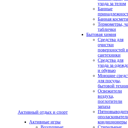
ухода за телом
Банные
принадлежнос
Банная космет
Термометры, ч
таблички
Бытовая химия
Средства для
очистки
поверхностей 
сантехники
Средства для
ухода за одежд
и обувью
Моющие средс
для посуды,
бытовой техни
Освежители
воздуха,
поглотители
запаха
Пятновыводите
Активный отдых и спорт
ополаскивател
Активные игры
кондиционеры
Воздушные
Стиральные