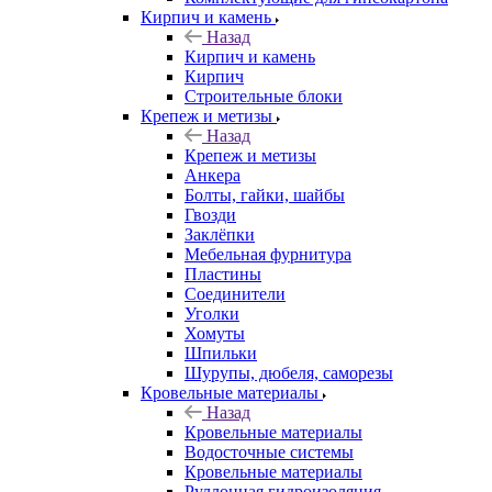
Кирпич и камень
Назад
Кирпич и камень
Кирпич
Строительные блоки
Крепеж и метизы
Назад
Крепеж и метизы
Анкера
Болты, гайки, шайбы
Гвозди
Заклёпки
Мебельная фурнитура
Пластины
Соединители
Уголки
Хомуты
Шпильки
Шурупы, дюбеля, саморезы
Кровельные материалы
Назад
Кровельные материалы
Водосточные системы
Кровельные материалы
Руллонная гидроизоляция