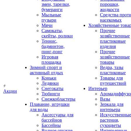
змеи, тарелки,
порошки,
бумеранги
жидкости
Мыльные
Средства прот
пузыри
насекомых
Мячи
Хозяйственные това
Самокаты,
Прочие
скейты, ролики
хозяйственные
Теннис,
пластиковые
бадминтон,
изделия
пинг-понг
Прочие
Игровая
хозяйственные
площадка
товары
Зимний спорт и
Ведра, тазы
активный отдых
пластиковые
Коньки
Товары для
Ледянки
путешествий
Снегокаты
Интерьер
Акции
Тюбинги
Аромадиффузо
Снежкобластеры
Вазы
Плавание, игрушки
Зеркала для
для воды
интерьера
Аксессуары для
Искусственны
бассейнов
растения,
Бассейны
сухоцветы
Водное оружие
Интерьерные