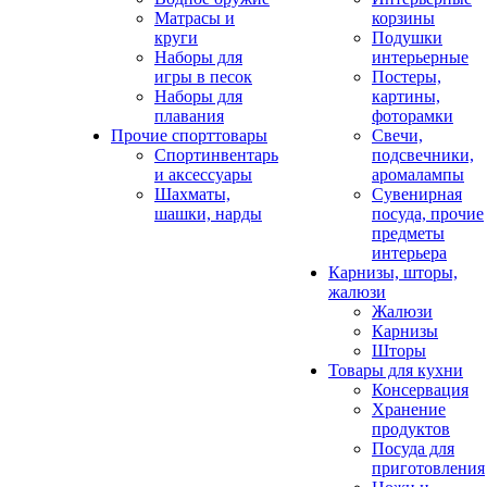
Матрасы и
корзины
круги
Подушки
Наборы для
интерьерные
игры в песок
Постеры,
Наборы для
картины,
плавания
фоторамки
Прочие спорттовары
Свечи,
Спортинвентарь
подсвечники,
и аксессуары
аромалампы
Шахматы,
Сувенирная
шашки, нарды
посуда, прочие
предметы
интерьера
Карнизы, шторы,
жалюзи
Жалюзи
Карнизы
Шторы
Товары для кухни
Консервация
Хранение
продуктов
Посуда для
приготовления