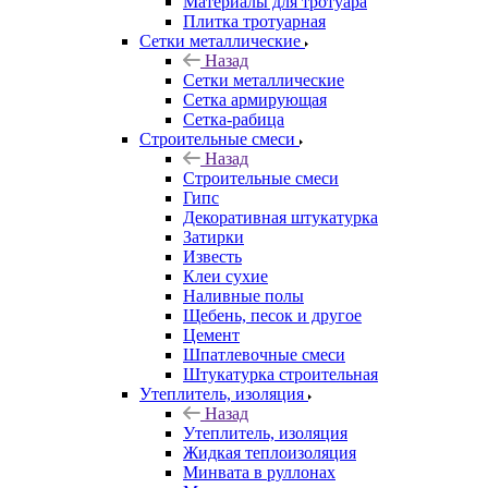
Материалы для тротуара
Плитка тротуарная
Сетки металлические
Назад
Сетки металлические
Сетка армирующая
Сетка-рабица
Строительные смеси
Назад
Строительные смеси
Гипс
Декоративная штукатурка
Затирки
Известь
Клеи сухие
Наливные полы
Щебень, песок и другое
Цемент
Шпатлевочные смеси
Штукатурка строительная
Утеплитель, изоляция
Назад
Утеплитель, изоляция
Жидкая теплоизоляция
Минвата в руллонах