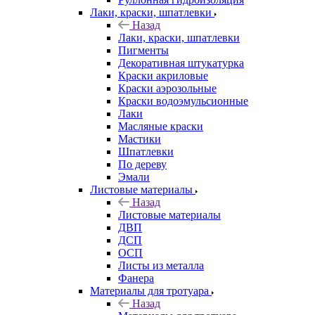
Лаки, краски, шпатлевки
Назад
Лаки, краски, шпатлевки
Пигменты
Декоративная штукатурка
Краски акриловые
Краски аэрозольные
Краски водоэмульсионные
Лаки
Масляные краски
Мастики
Шпатлевки
По дереву
Эмали
Листовые материалы
Назад
Листовые материалы
ДВП
ДСП
ОСП
Листы из металла
Фанера
Материалы для тротуара
Назад