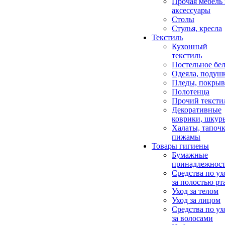
Прочая мебель
аксессуары
Столы
Стулья, кресла
Текстиль
Кухонный
текстиль
Постельное бел
Одеяла, подуш
Пледы, покрыв
Полотенца
Прочий тексти
Декоративные
коврики, шкур
Халаты, тапочк
пижамы
Товары гигиены
Бумажные
принадлежнос
Средства по ух
за полостью рт
Уход за телом
Уход за лицом
Средства по ух
за волосами