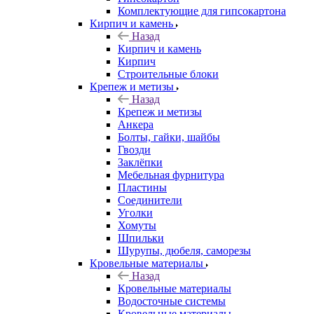
Комплектующие для гипсокартона
Кирпич и камень
Назад
Кирпич и камень
Кирпич
Строительные блоки
Крепеж и метизы
Назад
Крепеж и метизы
Анкера
Болты, гайки, шайбы
Гвозди
Заклёпки
Мебельная фурнитура
Пластины
Соединители
Уголки
Хомуты
Шпильки
Шурупы, дюбеля, саморезы
Кровельные материалы
Назад
Кровельные материалы
Водосточные системы
Кровельные материалы