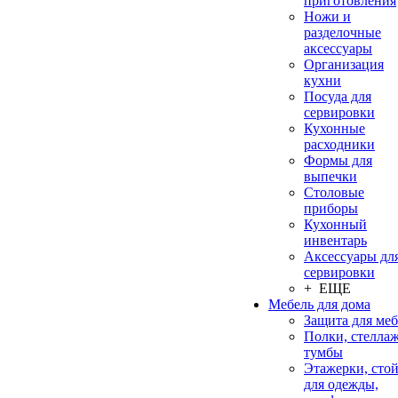
приготовления
Ножи и
разделочные
аксессуары
Организация
кухни
Посуда для
сервировки
Кухонные
расходники
Формы для
выпечки
Столовые
приборы
Кухонный
инвентарь
Аксессуары дл
сервировки
+ ЕЩЕ
Мебель для дома
Защита для ме
Полки, стеллаж
тумбы
Этажерки, сто
для одежды,