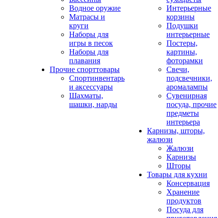
Водное оружие
Интерьерные
Матрасы и
корзины
круги
Подушки
Наборы для
интерьерные
игры в песок
Постеры,
Наборы для
картины,
плавания
фоторамки
Прочие спорттовары
Свечи,
Спортинвентарь
подсвечники,
и аксессуары
аромалампы
Шахматы,
Сувенирная
шашки, нарды
посуда, прочие
предметы
интерьера
Карнизы, шторы,
жалюзи
Жалюзи
Карнизы
Шторы
Товары для кухни
Консервация
Хранение
продуктов
Посуда для