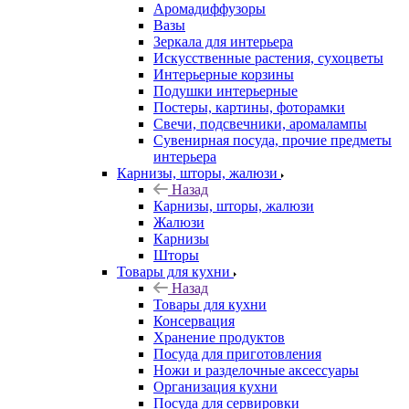
Аромадиффузоры
Вазы
Зеркала для интерьера
Искусственные растения, сухоцветы
Интерьерные корзины
Подушки интерьерные
Постеры, картины, фоторамки
Свечи, подсвечники, аромалампы
Сувенирная посуда, прочие предметы
интерьера
Карнизы, шторы, жалюзи
Назад
Карнизы, шторы, жалюзи
Жалюзи
Карнизы
Шторы
Товары для кухни
Назад
Товары для кухни
Консервация
Хранение продуктов
Посуда для приготовления
Ножи и разделочные аксессуары
Организация кухни
Посуда для сервировки