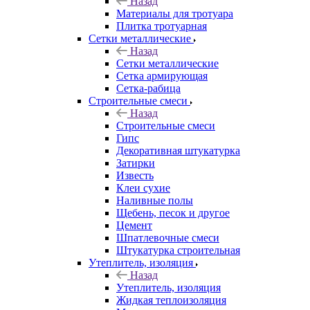
Назад
Материалы для тротуара
Плитка тротуарная
Сетки металлические
Назад
Сетки металлические
Сетка армирующая
Сетка-рабица
Строительные смеси
Назад
Строительные смеси
Гипс
Декоративная штукатурка
Затирки
Известь
Клеи сухие
Наливные полы
Щебень, песок и другое
Цемент
Шпатлевочные смеси
Штукатурка строительная
Утеплитель, изоляция
Назад
Утеплитель, изоляция
Жидкая теплоизоляция