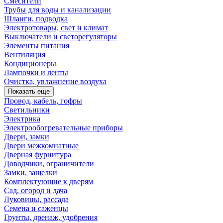
Смесители
Трубы для воды и канализации
Шланги, подводка
Электротовары, свет и климат
Выключатели и светорегуляторы
Элементы питания
Вентиляция
Кондиционеры
Лампочки и ленты
Очистка, увлажнение воздуха
Показать еще
Провод, кабель, гофры
Светильники
Электрика
Электрообогревательные приборы
Двери, замки
Двери межкомнатные
Дверная фурнитура
Доводчики, ограничители
Замки, защелки
Комплектующие к дверям
Сад, огород и дача
Луковицы, рассада
Семена и саженцы
Грунты, дренаж, удобрения