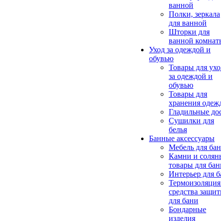
ванной
Полки, зеркала
для ванной
Шторки для
ванной комнат
Уход за одеждой и
обувью
Товары для ухо
за одеждой и
обувью
Товары для
хранения одеж
Гладильные до
Сушилки для
белья
Банные аксессуары
Мебель для ба
Камни и солян
товары для бан
Интерьер для 
Термоизоляция
средства защи
для бани
Бондарные
изделия