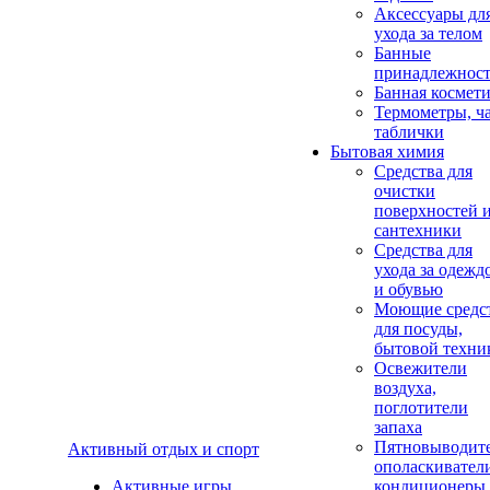
Аксеcсуары дл
ухода за телом
Банные
принадлежнос
Банная космет
Термометры, ч
таблички
Бытовая химия
Средства для
очистки
поверхностей 
сантехники
Средства для
ухода за одежд
и обувью
Моющие средс
для посуды,
бытовой техни
Освежители
воздуха,
поглотители
запаха
Пятновыводите
Активный отдых и спорт
ополаскивател
Активные игры
кондиционеры