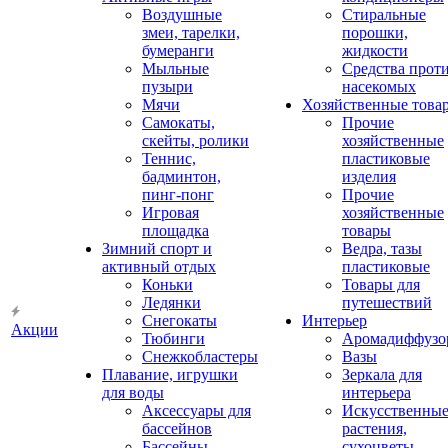
Воздушные
Стиральные
змеи, тарелки,
порошки,
бумеранги
жидкости
Мыльные
Средства прот
пузыри
насекомых
Мячи
Хозяйственные това
Самокаты,
Прочие
скейты, ролики
хозяйственные
Теннис,
пластиковые
бадминтон,
изделия
пинг-понг
Прочие
Игровая
хозяйственные
площадка
товары
Зимний спорт и
Ведра, тазы
активный отдых
пластиковые
Коньки
Товары для
Ледянки
путешествий
Снегокаты
Интерьер
Акции
Тюбинги
Аромадиффузо
Снежкобластеры
Вазы
Плавание, игрушки
Зеркала для
для воды
интерьера
Аксессуары для
Искусственны
бассейнов
растения,
Бассейны
сухоцветы