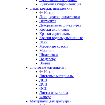
Руллонная гидроизоляция
Лаки, краски, шпатлевки
Назад
Лаки, краски, шпатлевки
Пигменты
Декоративная штукатурка
Краски акриловые
Краски аэрозольные
Краски водоэмульсионные
Лаки
Масляные краски
Мастики
Шпатлевки
По дереву
Эмали
Листовые материалы
Назад
Листовые материалы
ДВП
ДСП
ОСП
Листы из металла
Фанера
Материалы для тротуара