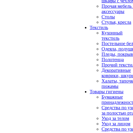
шкафы с чехло
Прочая мебель
аксессуары
Столы
Стулья, кресла
Текстиль
Кухонный
текстиль
Постельное бел
Одеяла, подуш
Пледы, покрыв
Полотенца
Прочий тексти
Декоративные
коврики, шкур
Халаты, тапочк
пижамы
Товары гигиены
Бумажные
принадлежнос
Средства по ух
за полостью рт
Уход за телом
Уход за лицом
Средства по ух