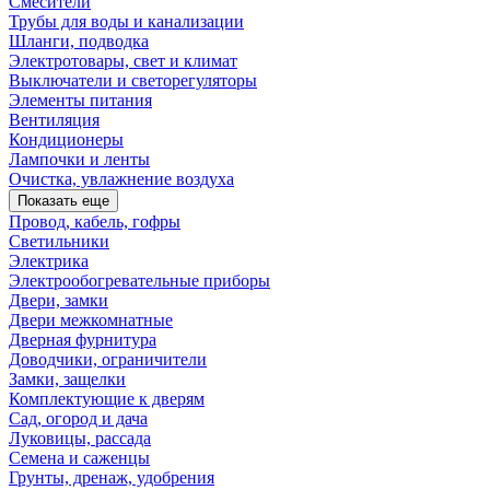
Смесители
Трубы для воды и канализации
Шланги, подводка
Электротовары, свет и климат
Выключатели и светорегуляторы
Элементы питания
Вентиляция
Кондиционеры
Лампочки и ленты
Очистка, увлажнение воздуха
Показать еще
Провод, кабель, гофры
Светильники
Электрика
Электрообогревательные приборы
Двери, замки
Двери межкомнатные
Дверная фурнитура
Доводчики, ограничители
Замки, защелки
Комплектующие к дверям
Сад, огород и дача
Луковицы, рассада
Семена и саженцы
Грунты, дренаж, удобрения