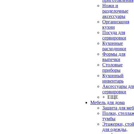
приготовления
Ножи и
разделочные
аксессуары
Организация
кухни
Посуда для
сервировки
Кухонные
расходники
Формы для
выпечки
Столовые
приборы
Кухонный
инвентарь
Аксессуары дл
сервировки
+ ЕЩЕ
Мебель для дома
Защита для ме
Полки, стеллаж
тумбы
Этажерки, сто
для одежды,