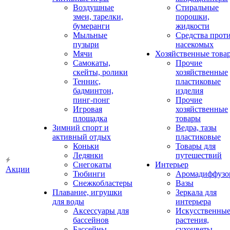
Воздушные
Стиральные
змеи, тарелки,
порошки,
бумеранги
жидкости
Мыльные
Средства прот
пузыри
насекомых
Мячи
Хозяйственные това
Самокаты,
Прочие
скейты, ролики
хозяйственные
Теннис,
пластиковые
бадминтон,
изделия
пинг-понг
Прочие
Игровая
хозяйственные
площадка
товары
Зимний спорт и
Ведра, тазы
активный отдых
пластиковые
Коньки
Товары для
Ледянки
путешествий
Снегокаты
Интерьер
Акции
Тюбинги
Аромадиффузо
Снежкобластеры
Вазы
Плавание, игрушки
Зеркала для
для воды
интерьера
Аксессуары для
Искусственны
бассейнов
растения,
Бассейны
сухоцветы