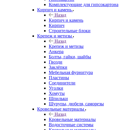
Комплектующие для гипсокартона
Кирпич и камень
Назад
Кирпич и камень
Кирпич
Строительные блоки
Крепеж и метизы
Назад
Крепеж и метизы
Анкера
Болты, гайки, шайбы
Гвозди
Заклёпки
Мебельная фурнитура
Пластины
Соединители
Уголки
Хомуты
Шпильки
Шурупы, дюбеля, саморезы
Кровельные материалы
Назад
Кровельные материалы
Водосточные системы
Кровельные материалы