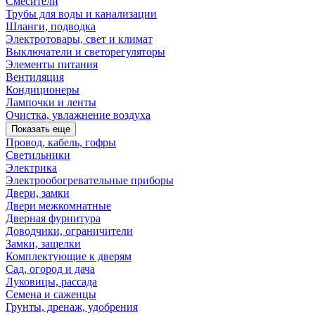
Смесители
Трубы для воды и канализации
Шланги, подводка
Электротовары, свет и климат
Выключатели и светорегуляторы
Элементы питания
Вентиляция
Кондиционеры
Лампочки и ленты
Очистка, увлажнение воздуха
Показать еще
Провод, кабель, гофры
Светильники
Электрика
Электрообогревательные приборы
Двери, замки
Двери межкомнатные
Дверная фурнитура
Доводчики, ограничители
Замки, защелки
Комплектующие к дверям
Сад, огород и дача
Луковицы, рассада
Семена и саженцы
Грунты, дренаж, удобрения