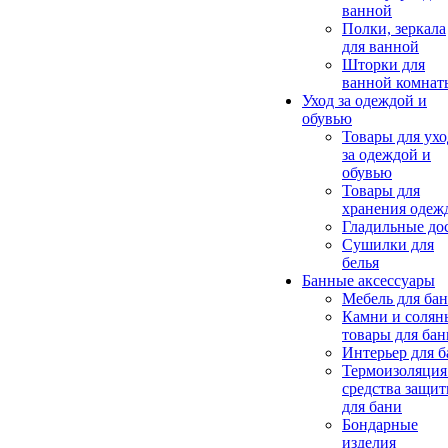
ванной
Полки, зеркала
для ванной
Шторки для
ванной комнат
Уход за одеждой и
обувью
Товары для ухо
за одеждой и
обувью
Товары для
хранения одеж
Гладильные до
Сушилки для
белья
Банные аксессуары
Мебель для ба
Камни и солян
товары для бан
Интерьер для 
Термоизоляция
средства защи
для бани
Бондарные
изделия