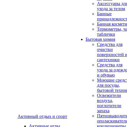
Аксеcсуары дл
ухода за телом
Банные
принадлежнос
Банная космет
Термометры, ч
таблички
Бытовая химия
Средства для
очистки
поверхностей 
сантехники
Средства для
ухода за одежд
и обувью
Моющие средс
для посуды,
бытовой техни
Освежители
воздуха,
поглотители
запаха
Пятновыводите
Активный отдых и спорт
ополаскивател
Активные игры
кондиционеры