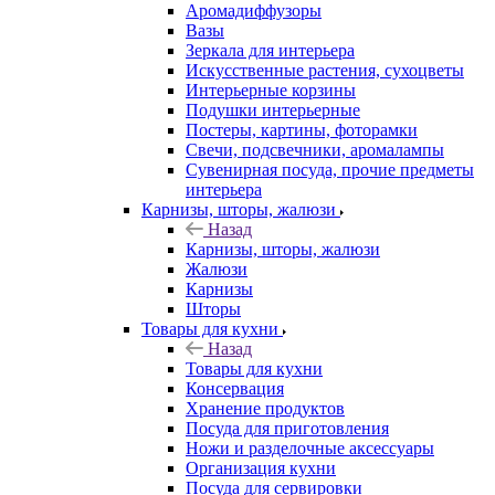
Аромадиффузоры
Вазы
Зеркала для интерьера
Искусственные растения, сухоцветы
Интерьерные корзины
Подушки интерьерные
Постеры, картины, фоторамки
Свечи, подсвечники, аромалампы
Сувенирная посуда, прочие предметы
интерьера
Карнизы, шторы, жалюзи
Назад
Карнизы, шторы, жалюзи
Жалюзи
Карнизы
Шторы
Товары для кухни
Назад
Товары для кухни
Консервация
Хранение продуктов
Посуда для приготовления
Ножи и разделочные аксессуары
Организация кухни
Посуда для сервировки