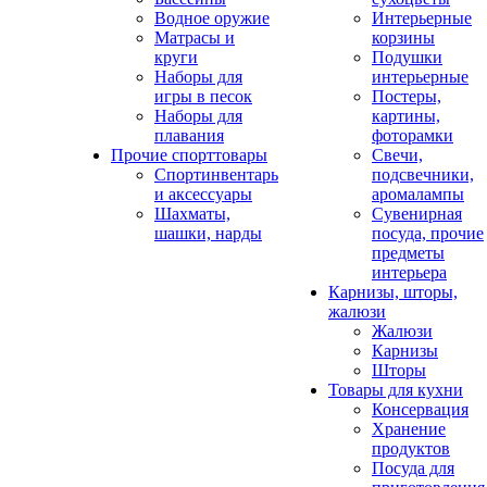
Водное оружие
Интерьерные
Матрасы и
корзины
круги
Подушки
Наборы для
интерьерные
игры в песок
Постеры,
Наборы для
картины,
плавания
фоторамки
Прочие спорттовары
Свечи,
Спортинвентарь
подсвечники,
и аксессуары
аромалампы
Шахматы,
Сувенирная
шашки, нарды
посуда, прочие
предметы
интерьера
Карнизы, шторы,
жалюзи
Жалюзи
Карнизы
Шторы
Товары для кухни
Консервация
Хранение
продуктов
Посуда для