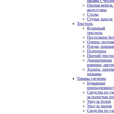
шкафы с чехло
Прочая мебель
аксессуары
Столы
Стулья, кресла
Текстиль
Кухонный
текстиль
Постельное бел
Одеяла, подуш
Пледы, покрыв
Полотенца
Прочий тексти
Декоративные
коврики, шкур
Халаты, тапочк
пижамы
Товары гигиены
Бумажные
принадлежнос
Средства по ух
за полостью рт
Уход за телом
Уход за лицом
Средства по ух