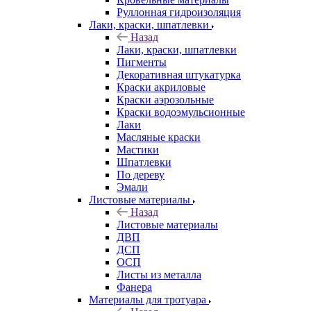
Руллонная гидроизоляция
Лаки, краски, шпатлевки
Назад
Лаки, краски, шпатлевки
Пигменты
Декоративная штукатурка
Краски акриловые
Краски аэрозольные
Краски водоэмульсионные
Лаки
Масляные краски
Мастики
Шпатлевки
По дереву
Эмали
Листовые материалы
Назад
Листовые материалы
ДВП
ДСП
ОСП
Листы из металла
Фанера
Материалы для тротуара