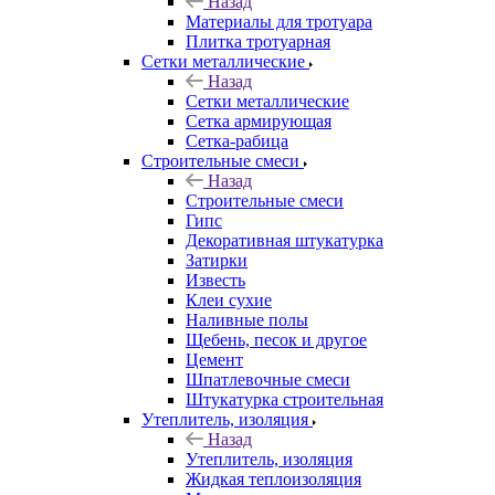
Назад
Материалы для тротуара
Плитка тротуарная
Сетки металлические
Назад
Сетки металлические
Сетка армирующая
Сетка-рабица
Строительные смеси
Назад
Строительные смеси
Гипс
Декоративная штукатурка
Затирки
Известь
Клеи сухие
Наливные полы
Щебень, песок и другое
Цемент
Шпатлевочные смеси
Штукатурка строительная
Утеплитель, изоляция
Назад
Утеплитель, изоляция
Жидкая теплоизоляция