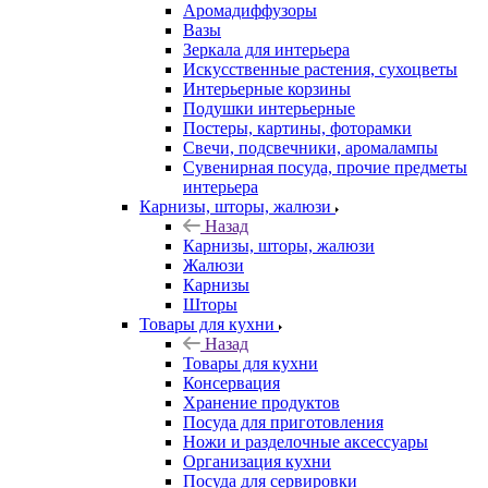
Аромадиффузоры
Вазы
Зеркала для интерьера
Искусственные растения, сухоцветы
Интерьерные корзины
Подушки интерьерные
Постеры, картины, фоторамки
Свечи, подсвечники, аромалампы
Сувенирная посуда, прочие предметы
интерьера
Карнизы, шторы, жалюзи
Назад
Карнизы, шторы, жалюзи
Жалюзи
Карнизы
Шторы
Товары для кухни
Назад
Товары для кухни
Консервация
Хранение продуктов
Посуда для приготовления
Ножи и разделочные аксессуары
Организация кухни
Посуда для сервировки