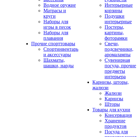
Водное оружие
Интерьерные
Матрасы и
корзины
круги
Подушки
Наборы для
интерьерные
игры в песок
Постеры,
Наборы для
картины,
плавания
фоторамки
Прочие спорттовары
Свечи,
Спортинвентарь
подсвечники,
и аксессуары
аромалампы
Шахматы,
Сувенирная
шашки, нарды
посуда, прочие
предметы
интерьера
Карнизы, шторы,
жалюзи
Жалюзи
Карнизы
Шторы
Товары для кухни
Консервация
Хранение
продуктов
Посуда для