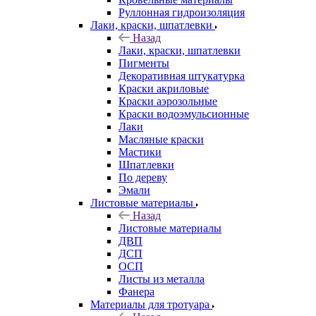
Руллонная гидроизоляция
Лаки, краски, шпатлевки
Назад
Лаки, краски, шпатлевки
Пигменты
Декоративная штукатурка
Краски акриловые
Краски аэрозольные
Краски водоэмульсионные
Лаки
Масляные краски
Мастики
Шпатлевки
По дереву
Эмали
Листовые материалы
Назад
Листовые материалы
ДВП
ДСП
ОСП
Листы из металла
Фанера
Материалы для тротуара