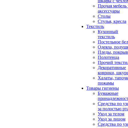
шкафы с чехло
Прочая мебель
аксессуары
Столы
Стулья, кресла
Текстиль
Кухонный
текстиль
Постельное бел
Одеяла, подуш
Пледы, покрыв
Полотенца
Прочий тексти
Декоративные
коврики, шкур
Халаты, тапочк
пижамы
Товары гигиены
Бумажные
принадлежнос
Средства по ух
за полостью рт
Уход за телом
Уход за лицом
Средства по ух