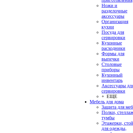
приготовления
Ножи и
разделочные
аксессуары
Организация
кухни
Посуда для
сервировки
Кухонные
расходники
Формы для
выпечки
Столовые
приборы
Кухонный
инвентарь
Аксессуары дл
сервировки
+ ЕЩЕ
Мебель для дома
Защита для ме
Полки, стеллаж
тумбы
Этажерки, сто
для одежды,