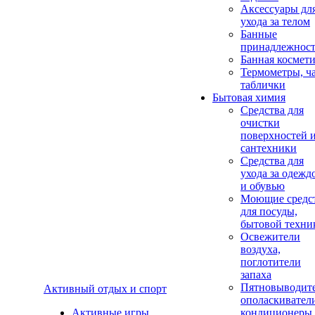
Аксеcсуары дл
ухода за телом
Банные
принадлежнос
Банная космет
Термометры, ч
таблички
Бытовая химия
Средства для
очистки
поверхностей 
сантехники
Средства для
ухода за одежд
и обувью
Моющие средс
для посуды,
бытовой техни
Освежители
воздуха,
поглотители
запаха
Пятновыводите
Активный отдых и спорт
ополаскивател
Активные игры
кондиционеры