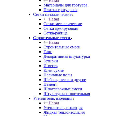
Назад
Материалы для тротуара
Плитка тротуарная
Сетки металлические
Назад
Сетки металлические
Сетка армирующая
Сетка-рабица
Строительные смеси
Назад
Строительные смеси
Гипс
Декоративная штукатурка
Затирки
Известь
Клеи сухие
Наливные полы
Щебень, песок и другое
Цемент
Шпатлевочные смеси
Штукатурка строительная
Утеплитель, изоляция
Назад
Утеплитель, изоляция
Жидкая теплоизоляция