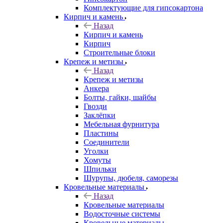
Комплектующие для гипсокартона
Кирпич и камень
Назад
Кирпич и камень
Кирпич
Строительные блоки
Крепеж и метизы
Назад
Крепеж и метизы
Анкера
Болты, гайки, шайбы
Гвозди
Заклёпки
Мебельная фурнитура
Пластины
Соединители
Уголки
Хомуты
Шпильки
Шурупы, дюбеля, саморезы
Кровельные материалы
Назад
Кровельные материалы
Водосточные системы
Кровельные материалы