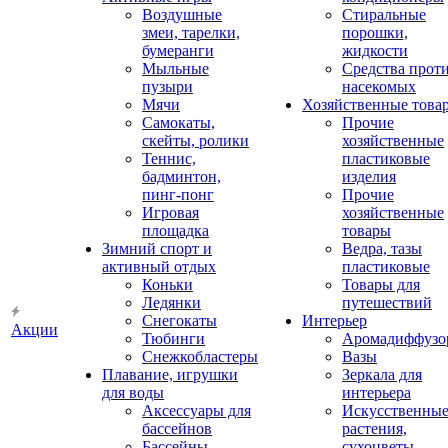
Воздушные
Стиральные
змеи, тарелки,
порошки,
бумеранги
жидкости
Мыльные
Средства прот
пузыри
насекомых
Мячи
Хозяйственные това
Самокаты,
Прочие
скейты, ролики
хозяйственные
Теннис,
пластиковые
бадминтон,
изделия
пинг-понг
Прочие
Игровая
хозяйственные
площадка
товары
Зимний спорт и
Ведра, тазы
активный отдых
пластиковые
Коньки
Товары для
Ледянки
путешествий
Снегокаты
Интерьер
Акции
Тюбинги
Аромадиффузо
Снежкобластеры
Вазы
Плавание, игрушки
Зеркала для
для воды
интерьера
Аксессуары для
Искусственны
бассейнов
растения,
Бассейны
сухоцветы