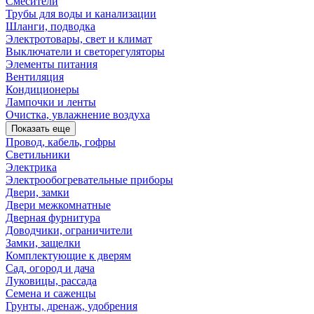
Смесители
Трубы для воды и канализации
Шланги, подводка
Электротовары, свет и климат
Выключатели и светорегуляторы
Элементы питания
Вентиляция
Кондиционеры
Лампочки и ленты
Очистка, увлажнение воздуха
Показать еще
Провод, кабель, гофры
Светильники
Электрика
Электрообогревательные приборы
Двери, замки
Двери межкомнатные
Дверная фурнитура
Доводчики, ограничители
Замки, защелки
Комплектующие к дверям
Сад, огород и дача
Луковицы, рассада
Семена и саженцы
Грунты, дренаж, удобрения