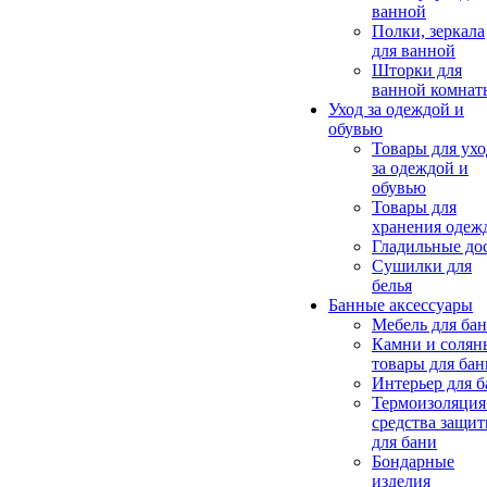
ванной
Полки, зеркала
для ванной
Шторки для
ванной комнат
Уход за одеждой и
обувью
Товары для ухо
за одеждой и
обувью
Товары для
хранения одеж
Гладильные до
Сушилки для
белья
Банные аксессуары
Мебель для ба
Камни и солян
товары для бан
Интерьер для 
Термоизоляция
средства защи
для бани
Бондарные
изделия