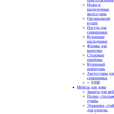
приготовления
Ножи и
разделочные
аксессуары
Организация
кухни
Посуда для
сервировки
Кухонные
расходники
Формы для
выпечки
Столовые
приборы
Кухонный
инвентарь
Аксессуары дл
сервировки
+ ЕЩЕ
Мебель для дома
Защита для ме
Полки, стеллаж
тумбы
Этажерки, сто
для одежды,