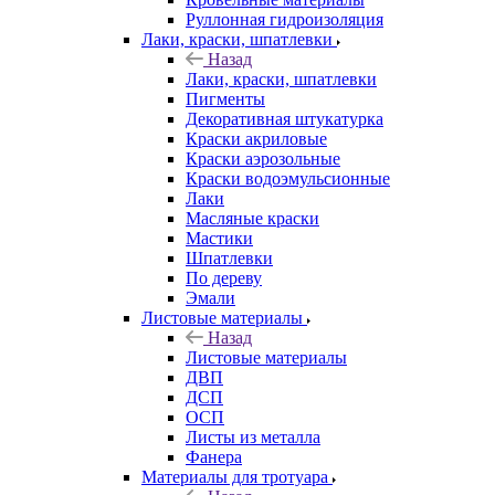
Руллонная гидроизоляция
Лаки, краски, шпатлевки
Назад
Лаки, краски, шпатлевки
Пигменты
Декоративная штукатурка
Краски акриловые
Краски аэрозольные
Краски водоэмульсионные
Лаки
Масляные краски
Мастики
Шпатлевки
По дереву
Эмали
Листовые материалы
Назад
Листовые материалы
ДВП
ДСП
ОСП
Листы из металла
Фанера
Материалы для тротуара