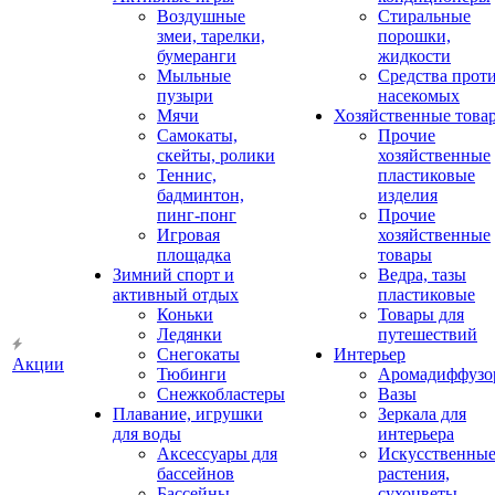
Воздушные
Стиральные
змеи, тарелки,
порошки,
бумеранги
жидкости
Мыльные
Средства прот
пузыри
насекомых
Мячи
Хозяйственные това
Самокаты,
Прочие
скейты, ролики
хозяйственные
Теннис,
пластиковые
бадминтон,
изделия
пинг-понг
Прочие
Игровая
хозяйственные
площадка
товары
Зимний спорт и
Ведра, тазы
активный отдых
пластиковые
Коньки
Товары для
Ледянки
путешествий
Снегокаты
Интерьер
Акции
Тюбинги
Аромадиффузо
Снежкобластеры
Вазы
Плавание, игрушки
Зеркала для
для воды
интерьера
Аксессуары для
Искусственны
бассейнов
растения,
Бассейны
сухоцветы