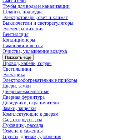
Смесители
Трубы для воды и канализации
Шланги, подводка
Электротовары, свет и климат
Выключатели и светорегуляторы
Элементы питания
Вентиляция
Кондиционеры
Лампочки и ленты
Очистка, увлажнение воздуха
Показать еще
Провод, кабель, гофры
Светильники
Электрика
Электрообогревательные приборы
Двери, замки
Двери межкомнатные
Дверная фурнитура
Доводчики, ограничители
Замки, защелки
Комплектующие к дверям
Сад, огород и дача
Луковицы, рассада
Семена и саженцы
Грунты, дренаж, удобрения