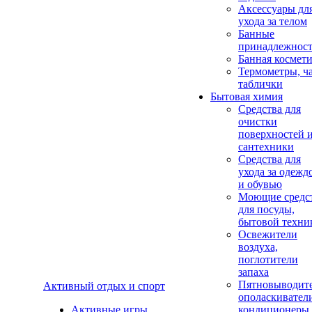
Аксеcсуары дл
ухода за телом
Банные
принадлежнос
Банная космет
Термометры, ч
таблички
Бытовая химия
Средства для
очистки
поверхностей 
сантехники
Средства для
ухода за одежд
и обувью
Моющие средс
для посуды,
бытовой техни
Освежители
воздуха,
поглотители
запаха
Пятновыводите
Активный отдых и спорт
ополаскивател
Активные игры
кондиционеры