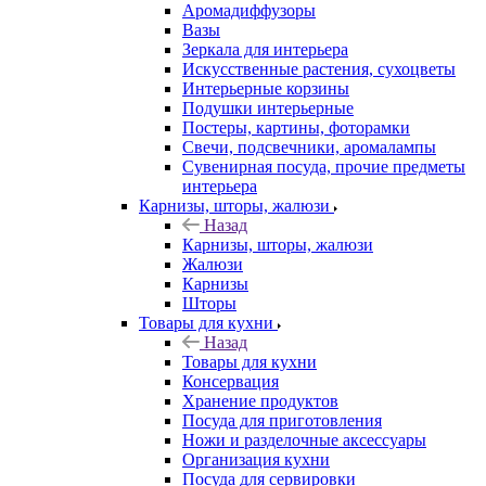
Аромадиффузоры
Вазы
Зеркала для интерьера
Искусственные растения, сухоцветы
Интерьерные корзины
Подушки интерьерные
Постеры, картины, фоторамки
Свечи, подсвечники, аромалампы
Сувенирная посуда, прочие предметы
интерьера
Карнизы, шторы, жалюзи
Назад
Карнизы, шторы, жалюзи
Жалюзи
Карнизы
Шторы
Товары для кухни
Назад
Товары для кухни
Консервация
Хранение продуктов
Посуда для приготовления
Ножи и разделочные аксессуары
Организация кухни
Посуда для сервировки