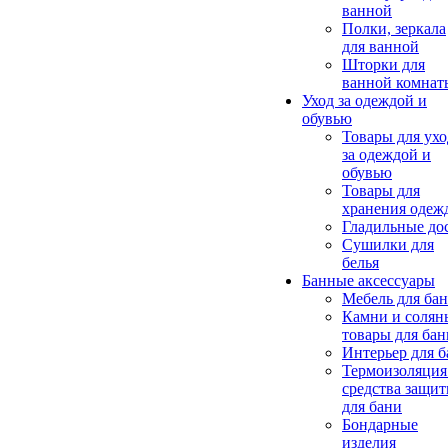
ванной
Полки, зеркала
для ванной
Шторки для
ванной комнат
Уход за одеждой и
обувью
Товары для ухо
за одеждой и
обувью
Товары для
хранения одеж
Гладильные до
Сушилки для
белья
Банные аксессуары
Мебель для ба
Камни и солян
товары для бан
Интерьер для 
Термоизоляция
средства защи
для бани
Бондарные
изделия