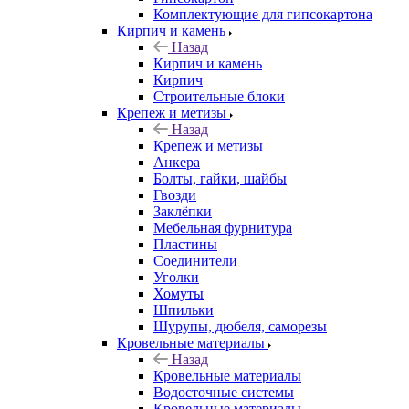
Комплектующие для гипсокартона
Кирпич и камень
Назад
Кирпич и камень
Кирпич
Строительные блоки
Крепеж и метизы
Назад
Крепеж и метизы
Анкера
Болты, гайки, шайбы
Гвозди
Заклёпки
Мебельная фурнитура
Пластины
Соединители
Уголки
Хомуты
Шпильки
Шурупы, дюбеля, саморезы
Кровельные материалы
Назад
Кровельные материалы
Водосточные системы
Кровельные материалы