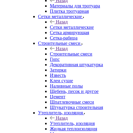
Назад
Материалы для тротуара
Плитка тротуарная
Сетки металлические
Назад
Сетки металлические
Сетка армирующая
Сетка-рабица
Строительные смеси
Назад
Строительные смеси
Гипс
Декоративная штукатурка
Затирки
Известь
Клеи сухие
Наливные полы
Щебень, песок и другое
Цемент
Шпатлевочные смеси
Штукатурка строительная
Утеплитель, изоляция
Назад
Утеплитель, изоляция
Жидкая теплоизоляция