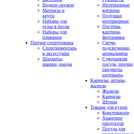
Водное оружие
Интерьерные
Матрасы и
корзины
круги
Подушки
Наборы для
интерьерные
игры в песок
Постеры,
Наборы для
картины,
плавания
фоторамки
Прочие спорттовары
Свечи,
Спортинвентарь
подсвечники,
и аксессуары
аромалампы
Шахматы,
Сувенирная
шашки, нарды
посуда, прочие
предметы
интерьера
Карнизы, шторы,
жалюзи
Жалюзи
Карнизы
Шторы
Товары для кухни
Консервация
Хранение
продуктов
Посуда для