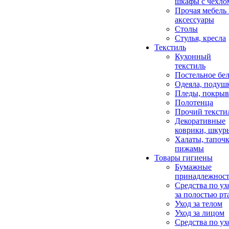
шкафы с чехло
Прочая мебель
аксессуары
Столы
Стулья, кресла
Текстиль
Кухонный
текстиль
Постельное бел
Одеяла, подуш
Пледы, покрыв
Полотенца
Прочий тексти
Декоративные
коврики, шкур
Халаты, тапочк
пижамы
Товары гигиены
Бумажные
принадлежнос
Средства по ух
за полостью рт
Уход за телом
Уход за лицом
Средства по ух