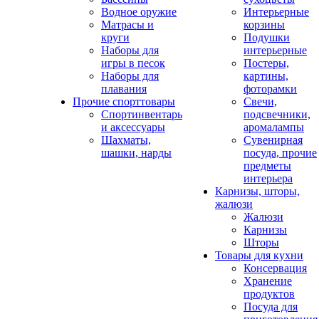
Водное оружие
Интерьерные
Матрасы и
корзины
круги
Подушки
Наборы для
интерьерные
игры в песок
Постеры,
Наборы для
картины,
плавания
фоторамки
Прочие спорттовары
Свечи,
Спортинвентарь
подсвечники,
и аксессуары
аромалампы
Шахматы,
Сувенирная
шашки, нарды
посуда, прочие
предметы
интерьера
Карнизы, шторы,
жалюзи
Жалюзи
Карнизы
Шторы
Товары для кухни
Консервация
Хранение
продуктов
Посуда для