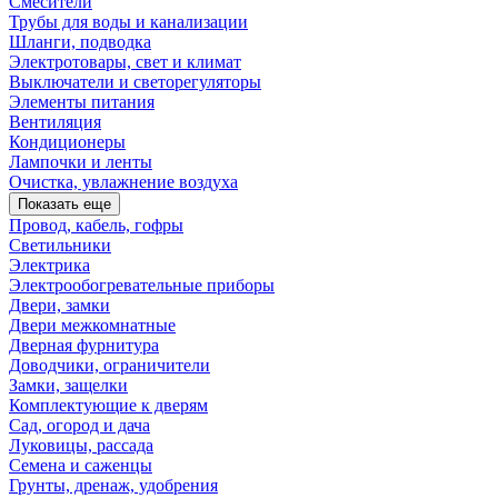
Смесители
Трубы для воды и канализации
Шланги, подводка
Электротовары, свет и климат
Выключатели и светорегуляторы
Элементы питания
Вентиляция
Кондиционеры
Лампочки и ленты
Очистка, увлажнение воздуха
Показать еще
Провод, кабель, гофры
Светильники
Электрика
Электрообогревательные приборы
Двери, замки
Двери межкомнатные
Дверная фурнитура
Доводчики, ограничители
Замки, защелки
Комплектующие к дверям
Сад, огород и дача
Луковицы, рассада
Семена и саженцы
Грунты, дренаж, удобрения