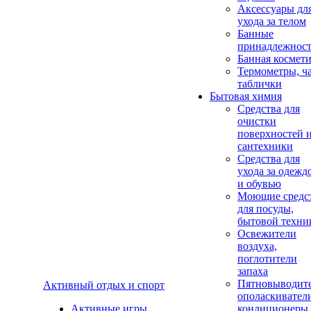
Аксеcсуары дл
ухода за телом
Банные
принадлежнос
Банная космет
Термометры, ч
таблички
Бытовая химия
Средства для
очистки
поверхностей 
сантехники
Средства для
ухода за одежд
и обувью
Моющие средс
для посуды,
бытовой техни
Освежители
воздуха,
поглотители
запаха
Пятновыводите
Активный отдых и спорт
ополаскивател
Активные игры
кондиционеры