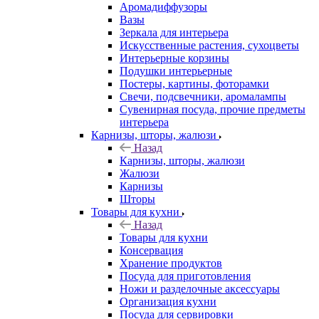
Аромадиффузоры
Вазы
Зеркала для интерьера
Искусственные растения, сухоцветы
Интерьерные корзины
Подушки интерьерные
Постеры, картины, фоторамки
Свечи, подсвечники, аромалампы
Сувенирная посуда, прочие предметы
интерьера
Карнизы, шторы, жалюзи
Назад
Карнизы, шторы, жалюзи
Жалюзи
Карнизы
Шторы
Товары для кухни
Назад
Товары для кухни
Консервация
Хранение продуктов
Посуда для приготовления
Ножи и разделочные аксессуары
Организация кухни
Посуда для сервировки