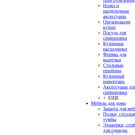
приготовления
Ножи и
разделочные
аксессуары
Организация
кухни
Посуда для
сервировки
Кухонные
расходники
Формы для
выпечки
Столовые
приборы
Кухонный
инвентарь
Аксессуары дл
сервировки
+ ЕЩЕ
Мебель для дома
Защита для ме
Полки, стеллаж
тумбы
Этажерки, сто
для одежды,