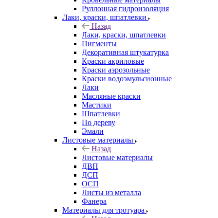
Руллонная гидроизоляция
Лаки, краски, шпатлевки
Назад
Лаки, краски, шпатлевки
Пигменты
Декоративная штукатурка
Краски акриловые
Краски аэрозольные
Краски водоэмульсионные
Лаки
Масляные краски
Мастики
Шпатлевки
По дереву
Эмали
Листовые материалы
Назад
Листовые материалы
ДВП
ДСП
ОСП
Листы из металла
Фанера
Материалы для тротуара