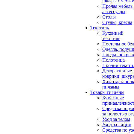
шкафы с чехло
Прочая мебель
аксессуары
Столы
Стулья, кресла
Текстиль
Кухонный
текстиль
Постельное бел
Одеяла, подуш
Пледы, покрыв
Полотенца
Прочий тексти
Декоративные
коврики, шкур
Халаты, тапочк
пижамы
Товары гигиены
Бумажные
принадлежнос
Средства по ух
за полостью рт
Уход за телом
Уход за лицом
Средства по ух