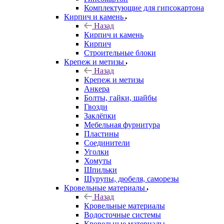
Комплектующие для гипсокартона
Кирпич и камень
Назад
Кирпич и камень
Кирпич
Строительные блоки
Крепеж и метизы
Назад
Крепеж и метизы
Анкера
Болты, гайки, шайбы
Гвозди
Заклёпки
Мебельная фурнитура
Пластины
Соединители
Уголки
Хомуты
Шпильки
Шурупы, дюбеля, саморезы
Кровельные материалы
Назад
Кровельные материалы
Водосточные системы
Кровельные материалы