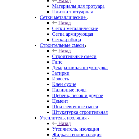
Назад
Материалы для тротуара
Плитка тротуарная
Сетки металлические
Назад
Сетки металлические
Сетка армирующая
Сетка-рабица
Строительные смеси
Назад
Строительные смеси
Гипс
Декоративная штукатурка
Затирки
Известь
Клеи сухие
Наливные полы
Щебень, песок и другое
Цемент
Шпатлевочные смеси
Штукатурка строительная
Утеплитель, изоляция
Назад
Утеплитель, изоляция
Жидкая теплоизоляция