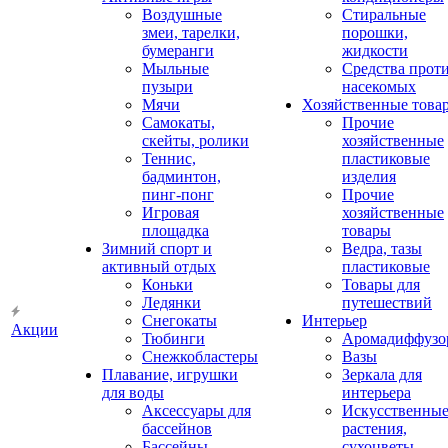
Воздушные
Стиральные
змеи, тарелки,
порошки,
бумеранги
жидкости
Мыльные
Средства прот
пузыри
насекомых
Мячи
Хозяйственные това
Самокаты,
Прочие
скейты, ролики
хозяйственные
Теннис,
пластиковые
бадминтон,
изделия
пинг-понг
Прочие
Игровая
хозяйственные
площадка
товары
Зимний спорт и
Ведра, тазы
активный отдых
пластиковые
Коньки
Товары для
Ледянки
путешествий
Снегокаты
Интерьер
Акции
Тюбинги
Аромадиффузо
Снежкобластеры
Вазы
Плавание, игрушки
Зеркала для
для воды
интерьера
Аксессуары для
Искусственны
бассейнов
растения,
Бассейны
сухоцветы