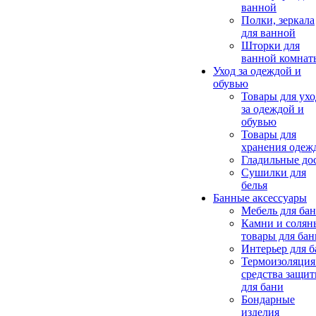
ванной
Полки, зеркала
для ванной
Шторки для
ванной комнат
Уход за одеждой и
обувью
Товары для ухо
за одеждой и
обувью
Товары для
хранения одеж
Гладильные до
Сушилки для
белья
Банные аксессуары
Мебель для ба
Камни и солян
товары для бан
Интерьер для 
Термоизоляция
средства защи
для бани
Бондарные
изделия