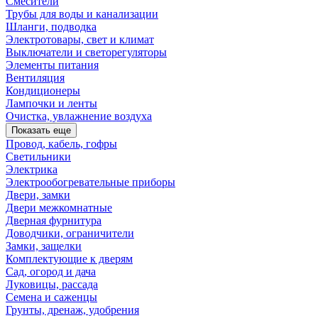
Смесители
Трубы для воды и канализации
Шланги, подводка
Электротовары, свет и климат
Выключатели и светорегуляторы
Элементы питания
Вентиляция
Кондиционеры
Лампочки и ленты
Очистка, увлажнение воздуха
Показать еще
Провод, кабель, гофры
Светильники
Электрика
Электрообогревательные приборы
Двери, замки
Двери межкомнатные
Дверная фурнитура
Доводчики, ограничители
Замки, защелки
Комплектующие к дверям
Сад, огород и дача
Луковицы, рассада
Семена и саженцы
Грунты, дренаж, удобрения