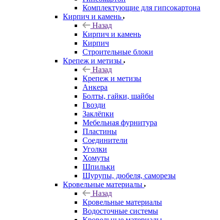
Комплектующие для гипсокартона
Кирпич и камень
Назад
Кирпич и камень
Кирпич
Строительные блоки
Крепеж и метизы
Назад
Крепеж и метизы
Анкера
Болты, гайки, шайбы
Гвозди
Заклёпки
Мебельная фурнитура
Пластины
Соединители
Уголки
Хомуты
Шпильки
Шурупы, дюбеля, саморезы
Кровельные материалы
Назад
Кровельные материалы
Водосточные системы
Кровельные материалы