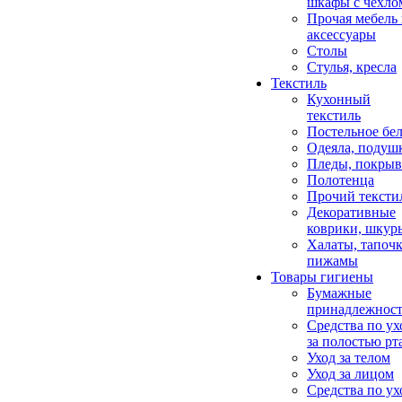
шкафы с чехло
Прочая мебель
аксессуары
Столы
Стулья, кресла
Текстиль
Кухонный
текстиль
Постельное бел
Одеяла, подуш
Пледы, покрыв
Полотенца
Прочий тексти
Декоративные
коврики, шкур
Халаты, тапочк
пижамы
Товары гигиены
Бумажные
принадлежнос
Средства по ух
за полостью рт
Уход за телом
Уход за лицом
Средства по ух