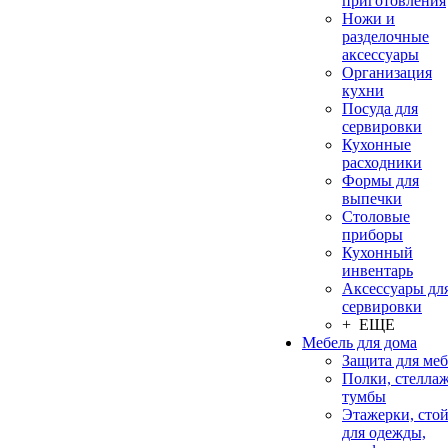
приготовления
Ножи и
разделочные
аксессуары
Организация
кухни
Посуда для
сервировки
Кухонные
расходники
Формы для
выпечки
Столовые
приборы
Кухонный
инвентарь
Аксессуары дл
сервировки
+ ЕЩЕ
Мебель для дома
Защита для ме
Полки, стеллаж
тумбы
Этажерки, сто
для одежды,