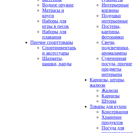
Водное оружие
Интерьерные
Матрасы и
корзины
круги
Подушки
Наборы для
интерьерные
игры в песок
Постеры,
Наборы для
картины,
плавания
фоторамки
Прочие спорттовары
Свечи,
Спортинвентарь
подсвечники,
и аксессуары
аромалампы
Шахматы,
Сувенирная
шашки, нарды
посуда, прочие
предметы
интерьера
Карнизы, шторы,
жалюзи
Жалюзи
Карнизы
Шторы
Товары для кухни
Консервация
Хранение
продуктов
Посуда для