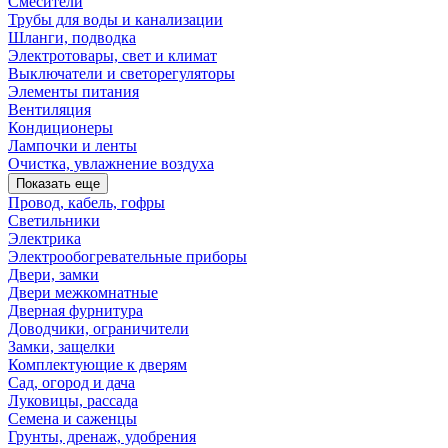
Смесители
Трубы для воды и канализации
Шланги, подводка
Электротовары, свет и климат
Выключатели и светорегуляторы
Элементы питания
Вентиляция
Кондиционеры
Лампочки и ленты
Очистка, увлажнение воздуха
Показать еще
Провод, кабель, гофры
Светильники
Электрика
Электрообогревательные приборы
Двери, замки
Двери межкомнатные
Дверная фурнитура
Доводчики, ограничители
Замки, защелки
Комплектующие к дверям
Сад, огород и дача
Луковицы, рассада
Семена и саженцы
Грунты, дренаж, удобрения