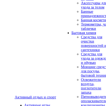
Аксеcсуары дл
ухода за телом
Банные
принадлежнос
Банная космет
Термометры, ч
таблички
Бытовая химия
Средства для
очистки
поверхностей 
сантехники
Средства для
ухода за одежд
и обувью
Моющие средс
для посуды,
бытовой техни
Освежители
воздуха,
поглотители
запаха
Пятновыводите
Активный отдых и спорт
ополаскивател
Активные игры
кондиционеры