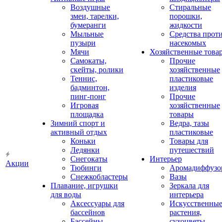
Воздушные
Стиральные
змеи, тарелки,
порошки,
бумеранги
жидкости
Мыльные
Средства прот
пузыри
насекомых
Мячи
Хозяйственные това
Самокаты,
Прочие
скейты, ролики
хозяйственные
Теннис,
пластиковые
бадминтон,
изделия
пинг-понг
Прочие
Игровая
хозяйственные
площадка
товары
Зимний спорт и
Ведра, тазы
активный отдых
пластиковые
Коньки
Товары для
Ледянки
путешествий
Снегокаты
Интерьер
Акции
Тюбинги
Аромадиффузо
Снежкобластеры
Вазы
Плавание, игрушки
Зеркала для
для воды
интерьера
Аксессуары для
Искусственны
бассейнов
растения,
Бассейны
сухоцветы