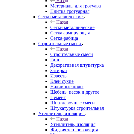
Назад
Материалы для тротуара
Плитка тротуарная
Сетки металлические
Назад
Сетки металлические
Сетка армирующая
Сетка-рабица
Строительные смеси
Назад
Строительные смеси
Гипс
Декоративная штукатурка
Затирки
Известь
Клеи сухие
Наливные полы
Щебень, песок и другое
Цемент
Шпатлевочные смеси
Штукатурка строительная
Утеплитель, изоляция
Назад
Утеплитель, изоляция
Жидкая теплоизоляция