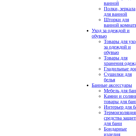
ванной
Полки, зеркала
для ванной
Шторки для
ванной комнат
Уход за одеждой и
обувью
Товары для ухо
за одеждой и
обувью
Товары для
хранения одеж
Гладильные до
Сушилки для
белья
Банные аксессуары
Мебель для ба
Камни и солян
товары для бан
Интерьер для 
Термоизоляция
средства защи
для бани
Бондарные
изделия