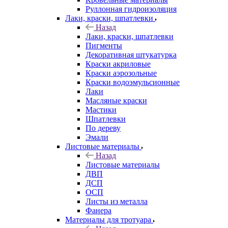
Руллонная гидроизоляция
Лаки, краски, шпатлевки
Назад
Лаки, краски, шпатлевки
Пигменты
Декоративная штукатурка
Краски акриловые
Краски аэрозольные
Краски водоэмульсионные
Лаки
Масляные краски
Мастики
Шпатлевки
По дереву
Эмали
Листовые материалы
Назад
Листовые материалы
ДВП
ДСП
ОСП
Листы из металла
Фанера
Материалы для тротуара