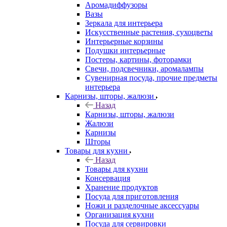
Аромадиффузоры
Вазы
Зеркала для интерьера
Искусственные растения, сухоцветы
Интерьерные корзины
Подушки интерьерные
Постеры, картины, фоторамки
Свечи, подсвечники, аромалампы
Сувенирная посуда, прочие предметы
интерьера
Карнизы, шторы, жалюзи
Назад
Карнизы, шторы, жалюзи
Жалюзи
Карнизы
Шторы
Товары для кухни
Назад
Товары для кухни
Консервация
Хранение продуктов
Посуда для приготовления
Ножи и разделочные аксессуары
Организация кухни
Посуда для сервировки