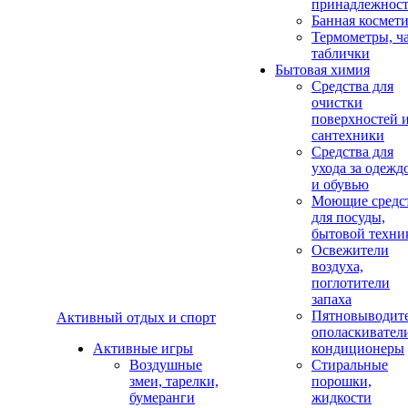
принадлежнос
Банная космет
Термометры, ч
таблички
Бытовая химия
Средства для
очистки
поверхностей 
сантехники
Средства для
ухода за одежд
и обувью
Моющие средс
для посуды,
бытовой техни
Освежители
воздуха,
поглотители
запаха
Пятновыводите
Активный отдых и спорт
ополаскивател
Активные игры
кондиционеры
Воздушные
Стиральные
змеи, тарелки,
порошки,
бумеранги
жидкости