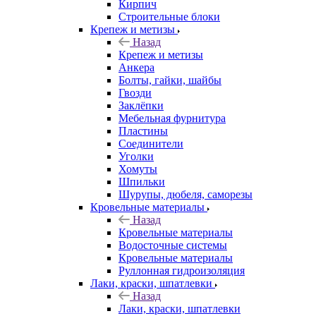
Кирпич
Строительные блоки
Крепеж и метизы
Назад
Крепеж и метизы
Анкера
Болты, гайки, шайбы
Гвозди
Заклёпки
Мебельная фурнитура
Пластины
Соединители
Уголки
Хомуты
Шпильки
Шурупы, дюбеля, саморезы
Кровельные материалы
Назад
Кровельные материалы
Водосточные системы
Кровельные материалы
Руллонная гидроизоляция
Лаки, краски, шпатлевки
Назад
Лаки, краски, шпатлевки