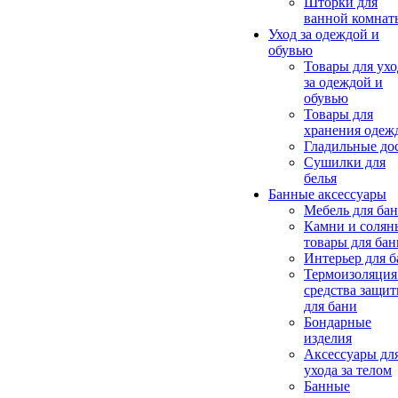
Шторки для
ванной комнат
Уход за одеждой и
обувью
Товары для ухо
за одеждой и
обувью
Товары для
хранения одеж
Гладильные до
Сушилки для
белья
Банные аксессуары
Мебель для ба
Камни и солян
товары для бан
Интерьер для 
Термоизоляция
средства защи
для бани
Бондарные
изделия
Аксеcсуары дл
ухода за телом
Банные