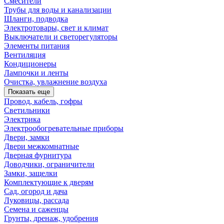
Смесители
Трубы для воды и канализации
Шланги, подводка
Электротовары, свет и климат
Выключатели и светорегуляторы
Элементы питания
Вентиляция
Кондиционеры
Лампочки и ленты
Очистка, увлажнение воздуха
Показать еще
Провод, кабель, гофры
Светильники
Электрика
Электрообогревательные приборы
Двери, замки
Двери межкомнатные
Дверная фурнитура
Доводчики, ограничители
Замки, защелки
Комплектующие к дверям
Сад, огород и дача
Луковицы, рассада
Семена и саженцы
Грунты, дренаж, удобрения