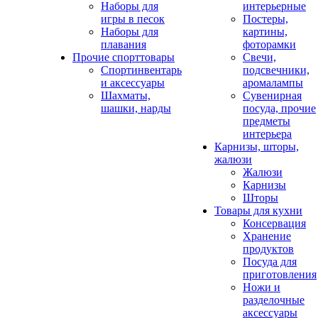
Наборы для
интерьерные
игры в песок
Постеры,
Наборы для
картины,
плавания
фоторамки
Прочие спорттовары
Свечи,
Спортинвентарь
подсвечники,
и аксессуары
аромалампы
Шахматы,
Сувенирная
шашки, нарды
посуда, прочие
предметы
интерьера
Карнизы, шторы,
жалюзи
Жалюзи
Карнизы
Шторы
Товары для кухни
Консервация
Хранение
продуктов
Посуда для
приготовления
Ножи и
разделочные
аксессуары