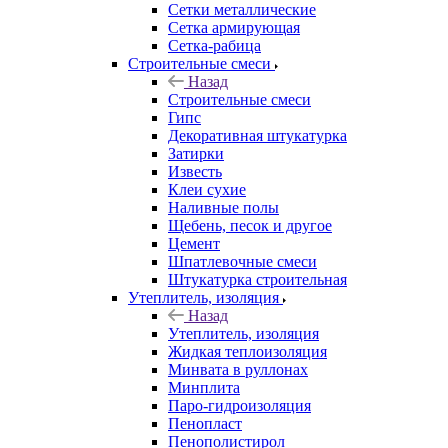
Сетки металлические
Сетка армирующая
Сетка-рабица
Строительные смеси
Назад
Строительные смеси
Гипс
Декоративная штукатурка
Затирки
Известь
Клеи сухие
Наливные полы
Щебень, песок и другое
Цемент
Шпатлевочные смеси
Штукатурка строительная
Утеплитель, изоляция
Назад
Утеплитель, изоляция
Жидкая теплоизоляция
Минвата в руллонах
Минплита
Паро-гидроизоляция
Пенопласт
Пенополистирол