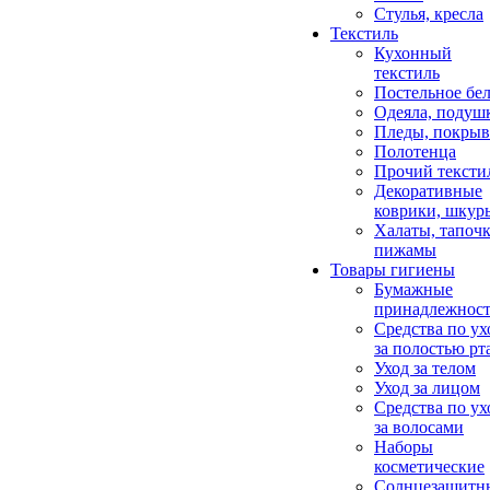
Стулья, кресла
Текстиль
Кухонный
текстиль
Постельное бел
Одеяла, подуш
Пледы, покрыв
Полотенца
Прочий тексти
Декоративные
коврики, шкур
Халаты, тапочк
пижамы
Товары гигиены
Бумажные
принадлежнос
Средства по ух
за полостью рт
Уход за телом
Уход за лицом
Средства по ух
за волосами
Наборы
косметические
Солнцезащитн