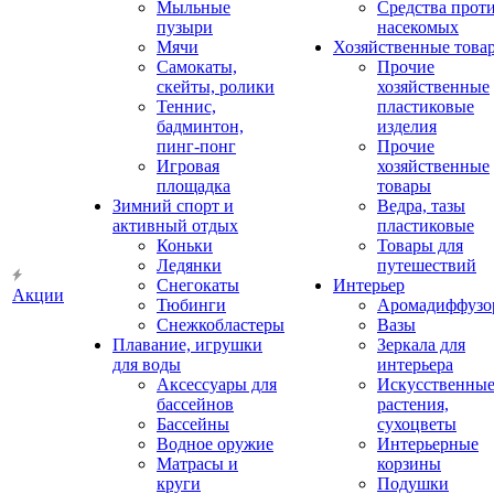
Мыльные
Средства прот
пузыри
насекомых
Мячи
Хозяйственные това
Самокаты,
Прочие
скейты, ролики
хозяйственные
Теннис,
пластиковые
бадминтон,
изделия
пинг-понг
Прочие
Игровая
хозяйственные
площадка
товары
Зимний спорт и
Ведра, тазы
активный отдых
пластиковые
Коньки
Товары для
Ледянки
путешествий
Снегокаты
Интерьер
Акции
Тюбинги
Аромадиффузо
Снежкобластеры
Вазы
Плавание, игрушки
Зеркала для
для воды
интерьера
Аксессуары для
Искусственны
бассейнов
растения,
Бассейны
сухоцветы
Водное оружие
Интерьерные
Матрасы и
корзины
круги
Подушки