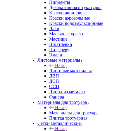
Пигменты
Декоративная штукатурка
Краски акриловые
Краски аэрозольные
Краски водоэмульсионные
Лаки
Масляные краски
Мастики
Шпатлевки
По дереву
Эмали
Листовые материалы
Назад
Листовые материалы
ДВП
ДСП
ОСП
Листы из металла
Фанера
Материалы для тротуара
Назад
Материалы для тротуара
Плитка тротуарная
Сетки металлические
Назад