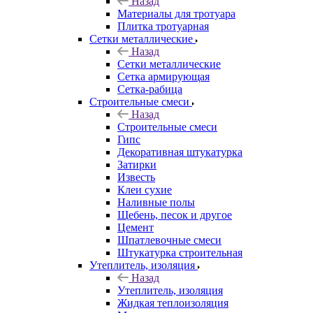
Назад
Материалы для тротуара
Плитка тротуарная
Сетки металлические
Назад
Сетки металлические
Сетка армирующая
Сетка-рабица
Строительные смеси
Назад
Строительные смеси
Гипс
Декоративная штукатурка
Затирки
Известь
Клеи сухие
Наливные полы
Щебень, песок и другое
Цемент
Шпатлевочные смеси
Штукатурка строительная
Утеплитель, изоляция
Назад
Утеплитель, изоляция
Жидкая теплоизоляция