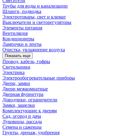
Смесители
Трубы для воды и канализации
Шланги, подводка
Электротовары, свет и климат
Выключатели и светорегуляторы
Элементы питания
Вентиляция
Кондиционеры
Лампочки и ленты
Очистка, увлажнение воздуха
Показать еще
Провод, кабель, гофры
Светильники
Электрика
Электрообогревательные приборы
Двери, замки
Двери межкомнатные
Дверная фурнитура
Доводчики, ограничители
Замки, защелки
Комплектующие к дверям
Сад, огород и дача
Луковицы, рассада
Семена и саженцы
Грунты, дренаж, удобрения