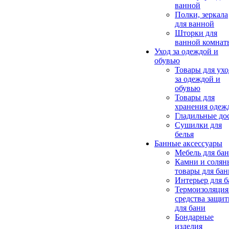
ванной
Полки, зеркала
для ванной
Шторки для
ванной комнат
Уход за одеждой и
обувью
Товары для ухо
за одеждой и
обувью
Товары для
хранения одеж
Гладильные до
Сушилки для
белья
Банные аксессуары
Мебель для ба
Камни и солян
товары для бан
Интерьер для 
Термоизоляция
средства защи
для бани
Бондарные
изделия