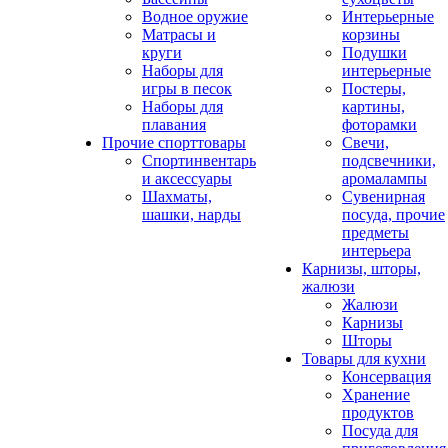
Водное оружие
Интерьерные
Матрасы и
корзины
круги
Подушки
Наборы для
интерьерные
игры в песок
Постеры,
Наборы для
картины,
плавания
фоторамки
Прочие спорттовары
Свечи,
Спортинвентарь
подсвечники,
и аксессуары
аромалампы
Шахматы,
Сувенирная
шашки, нарды
посуда, прочие
предметы
интерьера
Карнизы, шторы,
жалюзи
Жалюзи
Карнизы
Шторы
Товары для кухни
Консервация
Хранение
продуктов
Посуда для