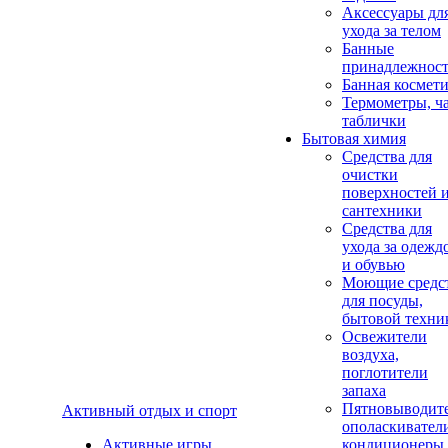
Аксеcсуары дл
ухода за телом
Банные
принадлежнос
Банная космет
Термометры, ч
таблички
Бытовая химия
Средства для
очистки
поверхностей 
сантехники
Средства для
ухода за одежд
и обувью
Моющие средс
для посуды,
бытовой техни
Освежители
воздуха,
поглотители
запаха
Пятновыводите
Активный отдых и спорт
ополаскивател
Активные игры
кондиционеры