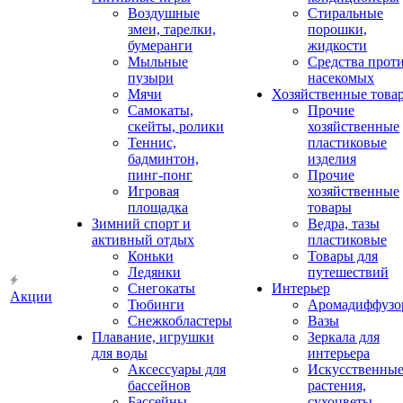
Воздушные
Стиральные
змеи, тарелки,
порошки,
бумеранги
жидкости
Мыльные
Средства прот
пузыри
насекомых
Мячи
Хозяйственные това
Самокаты,
Прочие
скейты, ролики
хозяйственные
Теннис,
пластиковые
бадминтон,
изделия
пинг-понг
Прочие
Игровая
хозяйственные
площадка
товары
Зимний спорт и
Ведра, тазы
активный отдых
пластиковые
Коньки
Товары для
Ледянки
путешествий
Снегокаты
Интерьер
Акции
Тюбинги
Аромадиффузо
Снежкобластеры
Вазы
Плавание, игрушки
Зеркала для
для воды
интерьера
Аксессуары для
Искусственны
бассейнов
растения,
Бассейны
сухоцветы