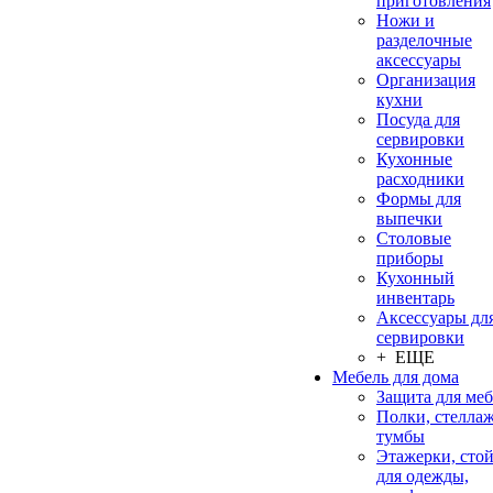
приготовления
Ножи и
разделочные
аксессуары
Организация
кухни
Посуда для
сервировки
Кухонные
расходники
Формы для
выпечки
Столовые
приборы
Кухонный
инвентарь
Аксессуары дл
сервировки
+ ЕЩЕ
Мебель для дома
Защита для ме
Полки, стеллаж
тумбы
Этажерки, сто
для одежды,