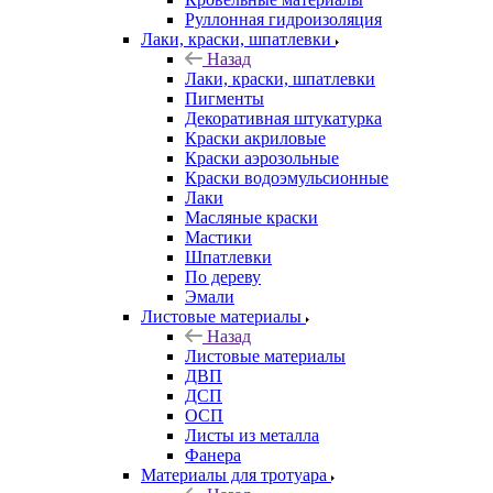
Руллонная гидроизоляция
Лаки, краски, шпатлевки
Назад
Лаки, краски, шпатлевки
Пигменты
Декоративная штукатурка
Краски акриловые
Краски аэрозольные
Краски водоэмульсионные
Лаки
Масляные краски
Мастики
Шпатлевки
По дереву
Эмали
Листовые материалы
Назад
Листовые материалы
ДВП
ДСП
ОСП
Листы из металла
Фанера
Материалы для тротуара