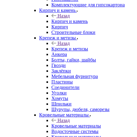
Комплектующие для гипсокартона
Кирпич и камень
Назад
Кирпич и камень
Кирпич
Строительные блоки
Крепеж и метизы
Назад
Крепеж и метизы
Анкера
Болты, гайки, шайбы
Гвозди
Заклёпки
Мебельная фурнитура
Пластины
Соединители
Уголки
Хомуты
Шпильки
Шурупы, дюбеля, саморезы
Кровельные материалы
Назад
Кровельные материалы
Водосточные системы
Кровельные материалы