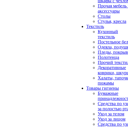
шкафы с чехло
Прочая мебель
аксессуары
Столы
Стулья, кресла
Текстиль
Кухонный
текстиль
Постельное бел
Одеяла, подуш
Пледы, покрыв
Полотенца
Прочий тексти
Декоративные
коврики, шкур
Халаты, тапочк
пижамы
Товары гигиены
Бумажные
принадлежнос
Средства по ух
за полостью рт
Уход за телом
Уход за лицом
Средства по ух