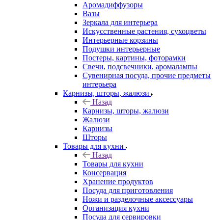
Аромадиффузоры
Вазы
Зеркала для интерьера
Искусственные растения, сухоцветы
Интерьерные корзины
Подушки интерьерные
Постеры, картины, фоторамки
Свечи, подсвечники, аромалампы
Сувенирная посуда, прочие предметы
интерьера
Карнизы, шторы, жалюзи
Назад
Карнизы, шторы, жалюзи
Жалюзи
Карнизы
Шторы
Товары для кухни
Назад
Товары для кухни
Консервация
Хранение продуктов
Посуда для приготовления
Ножи и разделочные аксессуары
Организация кухни
Посуда для сервировки