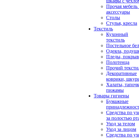
шкафы с чехло
Прочая мебель
аксессуары
Столы
Стулья, кресла
Текстиль
Кухонный
текстиль
Постельное бел
Одеяла, подуш
Пледы, покрыв
Полотенца
Прочий тексти
Декоративные
коврики, шкур
Халаты, тапочк
пижамы
Товары гигиены
Бумажные
принадлежнос
Средства по ух
за полостью рт
Уход за телом
Уход за лицом
Средства по ух