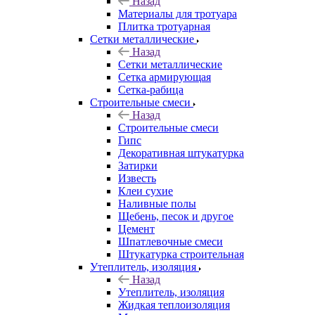
Назад
Материалы для тротуара
Плитка тротуарная
Сетки металлические
Назад
Сетки металлические
Сетка армирующая
Сетка-рабица
Строительные смеси
Назад
Строительные смеси
Гипс
Декоративная штукатурка
Затирки
Известь
Клеи сухие
Наливные полы
Щебень, песок и другое
Цемент
Шпатлевочные смеси
Штукатурка строительная
Утеплитель, изоляция
Назад
Утеплитель, изоляция
Жидкая теплоизоляция