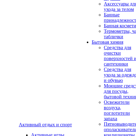
Аксеcсуары дл
ухода за телом
Банные
принадлежнос
Банная космет
Термометры, ч
таблички
Бытовая химия
Средства для
очистки
поверхностей 
сантехники
Средства для
ухода за одежд
и обувью
Моющие средс
для посуды,
бытовой техни
Освежители
воздуха,
поглотители
запаха
Пятновыводите
Активный отдых и спорт
ополаскивател
Активные игры
кондиционеры