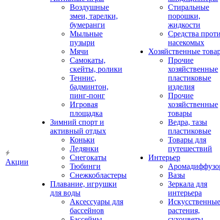
Воздушные
Стиральные
змеи, тарелки,
порошки,
бумеранги
жидкости
Мыльные
Средства прот
пузыри
насекомых
Мячи
Хозяйственные това
Самокаты,
Прочие
скейты, ролики
хозяйственные
Теннис,
пластиковые
бадминтон,
изделия
пинг-понг
Прочие
Игровая
хозяйственные
площадка
товары
Зимний спорт и
Ведра, тазы
активный отдых
пластиковые
Коньки
Товары для
Ледянки
путешествий
Снегокаты
Интерьер
Акции
Тюбинги
Аромадиффузо
Снежкобластеры
Вазы
Плавание, игрушки
Зеркала для
для воды
интерьера
Аксессуары для
Искусственны
бассейнов
растения,
Бассейны
сухоцветы