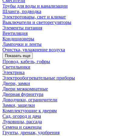
Смесители
Трубы для воды и канализации
Шланги, подводка
Электротовары, свет и климат
Выключатели и светорегуляторы
Элементы питания
Вентиляция
Кондиционеры
Лампочки и ленты
Очистка, увлажнение воздуха
Показать еще
Провод, кабель, гофры
Светильники
Электрика
Электрообогревательные приборы
Двери, замки
Двери межкомнатные
Дверная фурнитура
Доводчики, ограничители
Замки, защелки
Комплектующие к дверям
Сад, огород и дача
Луковицы, рассада
Семена и саженцы
Грунты, дренаж, удобрения