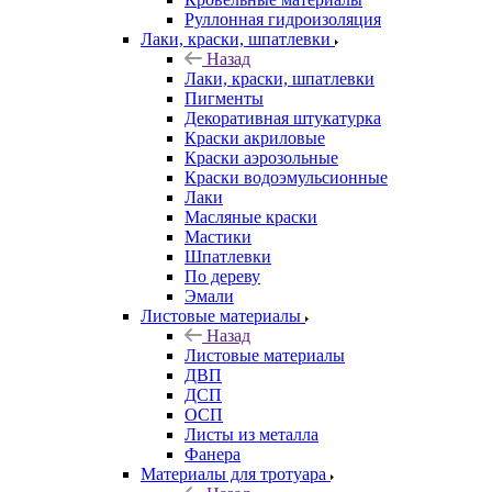
Руллонная гидроизоляция
Лаки, краски, шпатлевки
Назад
Лаки, краски, шпатлевки
Пигменты
Декоративная штукатурка
Краски акриловые
Краски аэрозольные
Краски водоэмульсионные
Лаки
Масляные краски
Мастики
Шпатлевки
По дереву
Эмали
Листовые материалы
Назад
Листовые материалы
ДВП
ДСП
ОСП
Листы из металла
Фанера
Материалы для тротуара