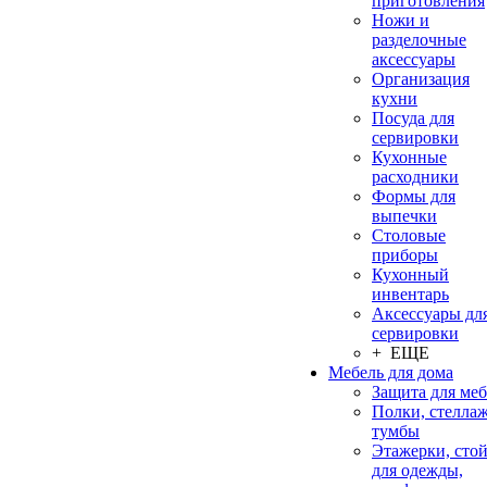
приготовления
Ножи и
разделочные
аксессуары
Организация
кухни
Посуда для
сервировки
Кухонные
расходники
Формы для
выпечки
Столовые
приборы
Кухонный
инвентарь
Аксессуары дл
сервировки
+ ЕЩЕ
Мебель для дома
Защита для ме
Полки, стеллаж
тумбы
Этажерки, сто
для одежды,