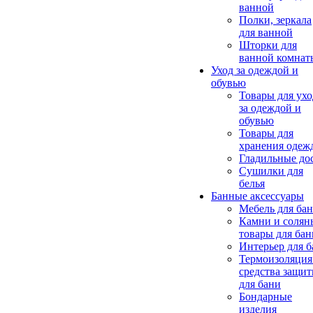
ванной
Полки, зеркала
для ванной
Шторки для
ванной комнат
Уход за одеждой и
обувью
Товары для ухо
за одеждой и
обувью
Товары для
хранения одеж
Гладильные до
Сушилки для
белья
Банные аксессуары
Мебель для ба
Камни и солян
товары для бан
Интерьер для 
Термоизоляция
средства защи
для бани
Бондарные
изделия