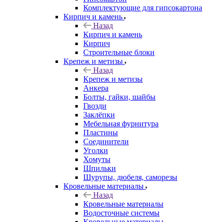
Комплектующие для гипсокартона
Кирпич и камень
Назад
Кирпич и камень
Кирпич
Строительные блоки
Крепеж и метизы
Назад
Крепеж и метизы
Анкера
Болты, гайки, шайбы
Гвозди
Заклёпки
Мебельная фурнитура
Пластины
Соединители
Уголки
Хомуты
Шпильки
Шурупы, дюбеля, саморезы
Кровельные материалы
Назад
Кровельные материалы
Водосточные системы
Кровельные материалы