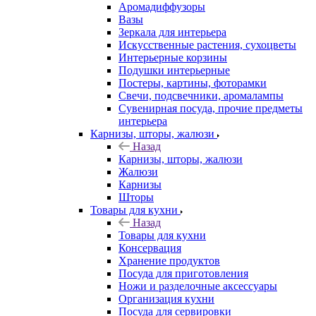
Аромадиффузоры
Вазы
Зеркала для интерьера
Искусственные растения, сухоцветы
Интерьерные корзины
Подушки интерьерные
Постеры, картины, фоторамки
Свечи, подсвечники, аромалампы
Сувенирная посуда, прочие предметы
интерьера
Карнизы, шторы, жалюзи
Назад
Карнизы, шторы, жалюзи
Жалюзи
Карнизы
Шторы
Товары для кухни
Назад
Товары для кухни
Консервация
Хранение продуктов
Посуда для приготовления
Ножи и разделочные аксессуары
Организация кухни
Посуда для сервировки