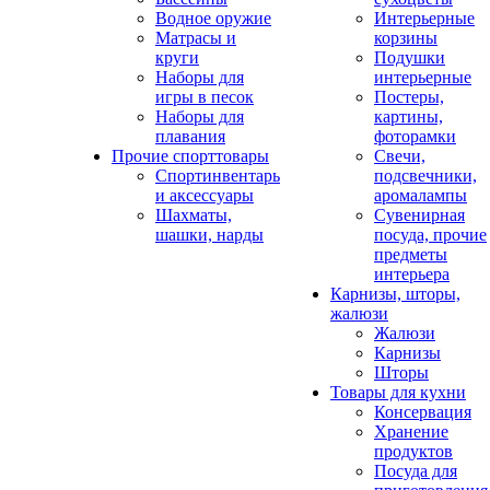
Водное оружие
Интерьерные
Матрасы и
корзины
круги
Подушки
Наборы для
интерьерные
игры в песок
Постеры,
Наборы для
картины,
плавания
фоторамки
Прочие спорттовары
Свечи,
Спортинвентарь
подсвечники,
и аксессуары
аромалампы
Шахматы,
Сувенирная
шашки, нарды
посуда, прочие
предметы
интерьера
Карнизы, шторы,
жалюзи
Жалюзи
Карнизы
Шторы
Товары для кухни
Консервация
Хранение
продуктов
Посуда для