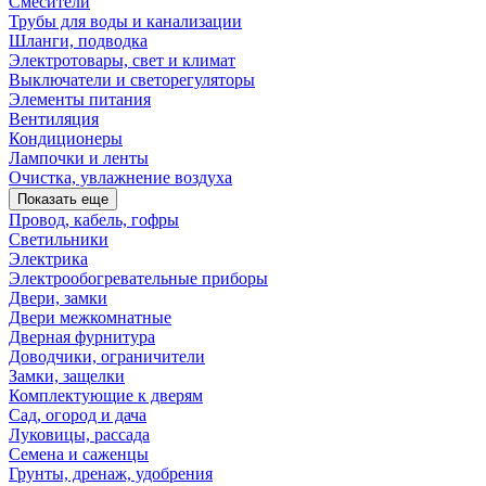
Смесители
Трубы для воды и канализации
Шланги, подводка
Электротовары, свет и климат
Выключатели и светорегуляторы
Элементы питания
Вентиляция
Кондиционеры
Лампочки и ленты
Очистка, увлажнение воздуха
Показать еще
Провод, кабель, гофры
Светильники
Электрика
Электрообогревательные приборы
Двери, замки
Двери межкомнатные
Дверная фурнитура
Доводчики, ограничители
Замки, защелки
Комплектующие к дверям
Сад, огород и дача
Луковицы, рассада
Семена и саженцы
Грунты, дренаж, удобрения