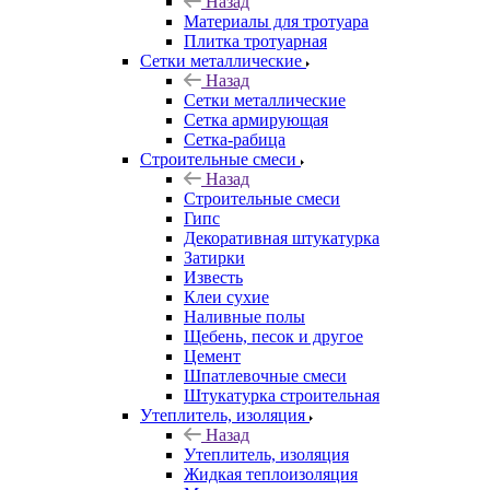
Назад
Материалы для тротуара
Плитка тротуарная
Сетки металлические
Назад
Сетки металлические
Сетка армирующая
Сетка-рабица
Строительные смеси
Назад
Строительные смеси
Гипс
Декоративная штукатурка
Затирки
Известь
Клеи сухие
Наливные полы
Щебень, песок и другое
Цемент
Шпатлевочные смеси
Штукатурка строительная
Утеплитель, изоляция
Назад
Утеплитель, изоляция
Жидкая теплоизоляция