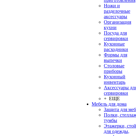
приготовления
Ножи и
разделочные
аксессуары
Организация
кухни
Посуда для
сервировки
Кухонные
расходники
Формы для
выпечки
Столовые
приборы
Кухонный
инвентарь
Аксессуары дл
сервировки
+ ЕЩЕ
Мебель для дома
Защита для ме
Полки, стеллаж
тумбы
Этажерки, сто
для одежды,