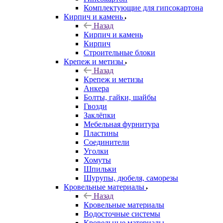
Комплектующие для гипсокартона
Кирпич и камень
Назад
Кирпич и камень
Кирпич
Строительные блоки
Крепеж и метизы
Назад
Крепеж и метизы
Анкера
Болты, гайки, шайбы
Гвозди
Заклёпки
Мебельная фурнитура
Пластины
Соединители
Уголки
Хомуты
Шпильки
Шурупы, дюбеля, саморезы
Кровельные материалы
Назад
Кровельные материалы
Водосточные системы
Кровельные материалы