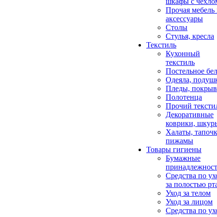
шкафы с чехло
Прочая мебель
аксессуары
Столы
Стулья, кресла
Текстиль
Кухонный
текстиль
Постельное бел
Одеяла, подуш
Пледы, покрыв
Полотенца
Прочий тексти
Декоративные
коврики, шкур
Халаты, тапочк
пижамы
Товары гигиены
Бумажные
принадлежнос
Средства по ух
за полостью рт
Уход за телом
Уход за лицом
Средства по ух