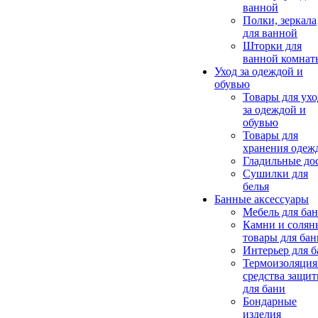
ванной
Полки, зеркала
для ванной
Шторки для
ванной комнат
Уход за одеждой и
обувью
Товары для ухо
за одеждой и
обувью
Товары для
хранения одеж
Гладильные до
Сушилки для
белья
Банные аксессуары
Мебель для ба
Камни и солян
товары для бан
Интерьер для 
Термоизоляция
средства защи
для бани
Бондарные
изделия