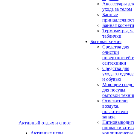
Аксеcсуары дл
ухода за телом
Банные
принадлежнос
Банная космет
Термометры, ч
таблички
Бытовая химия
Средства для
очистки
поверхностей 
сантехники
Средства для
ухода за одежд
и обувью
Моющие средс
для посуды,
бытовой техни
Освежители
воздуха,
поглотители
запаха
Пятновыводите
Активный отдых и спорт
ополаскивател
Активные игры
кондиционеры