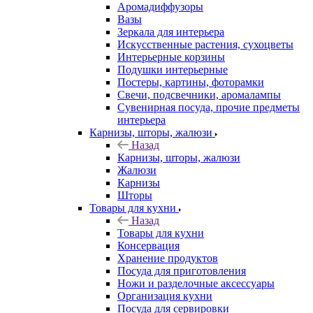
Аромадиффузоры
Вазы
Зеркала для интерьера
Искусственные растения, сухоцветы
Интерьерные корзины
Подушки интерьерные
Постеры, картины, фоторамки
Свечи, подсвечники, аромалампы
Сувенирная посуда, прочие предметы
интерьера
Карнизы, шторы, жалюзи
Назад
Карнизы, шторы, жалюзи
Жалюзи
Карнизы
Шторы
Товары для кухни
Назад
Товары для кухни
Консервация
Хранение продуктов
Посуда для приготовления
Ножи и разделочные аксессуары
Организация кухни
Посуда для сервировки