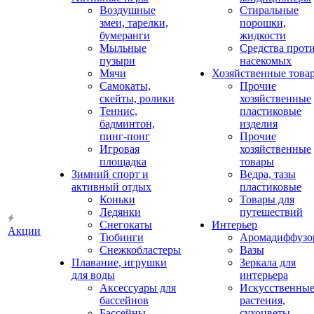
Воздушные
Стиральные
змеи, тарелки,
порошки,
бумеранги
жидкости
Мыльные
Средства прот
пузыри
насекомых
Мячи
Хозяйственные това
Самокаты,
Прочие
скейты, ролики
хозяйственные
Теннис,
пластиковые
бадминтон,
изделия
пинг-понг
Прочие
Игровая
хозяйственные
площадка
товары
Зимний спорт и
Ведра, тазы
активный отдых
пластиковые
Коньки
Товары для
Ледянки
путешествий
Снегокаты
Интерьер
Акции
Тюбинги
Аромадиффузо
Снежкобластеры
Вазы
Плавание, игрушки
Зеркала для
для воды
интерьера
Аксессуары для
Искусственны
бассейнов
растения,
Бассейны
сухоцветы