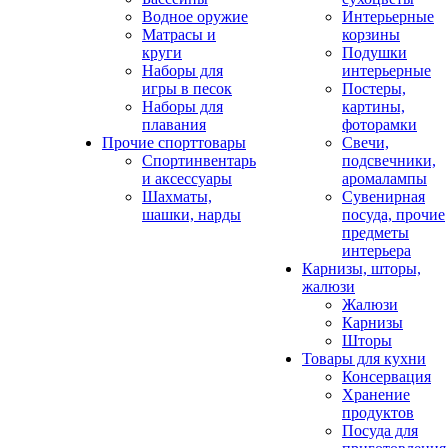
Водное оружие
Интерьерные
Матрасы и
корзины
круги
Подушки
Наборы для
интерьерные
игры в песок
Постеры,
Наборы для
картины,
плавания
фоторамки
Прочие спорттовары
Свечи,
Спортинвентарь
подсвечники,
и аксессуары
аромалампы
Шахматы,
Сувенирная
шашки, нарды
посуда, прочие
предметы
интерьера
Карнизы, шторы,
жалюзи
Жалюзи
Карнизы
Шторы
Товары для кухни
Консервация
Хранение
продуктов
Посуда для