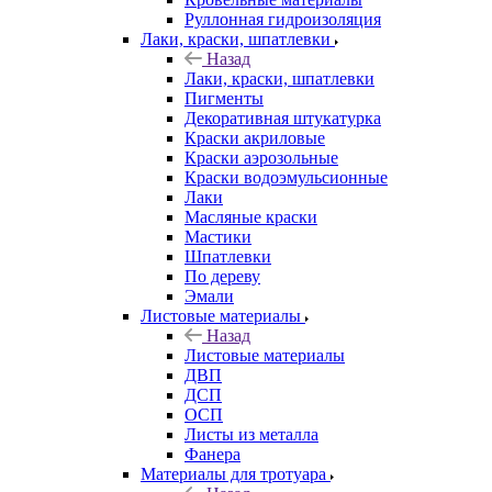
Руллонная гидроизоляция
Лаки, краски, шпатлевки
Назад
Лаки, краски, шпатлевки
Пигменты
Декоративная штукатурка
Краски акриловые
Краски аэрозольные
Краски водоэмульсионные
Лаки
Масляные краски
Мастики
Шпатлевки
По дереву
Эмали
Листовые материалы
Назад
Листовые материалы
ДВП
ДСП
ОСП
Листы из металла
Фанера
Материалы для тротуара