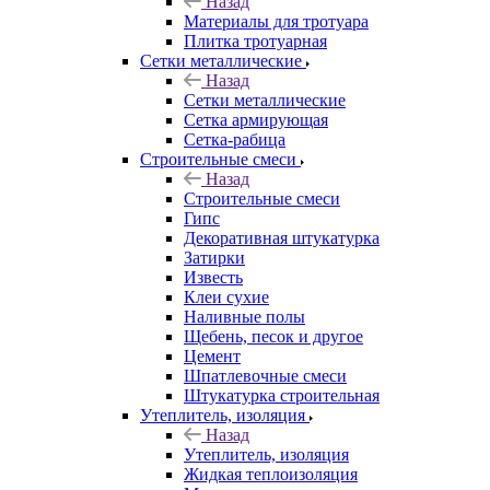
Назад
Материалы для тротуара
Плитка тротуарная
Сетки металлические
Назад
Сетки металлические
Сетка армирующая
Сетка-рабица
Строительные смеси
Назад
Строительные смеси
Гипс
Декоративная штукатурка
Затирки
Известь
Клеи сухие
Наливные полы
Щебень, песок и другое
Цемент
Шпатлевочные смеси
Штукатурка строительная
Утеплитель, изоляция
Назад
Утеплитель, изоляция
Жидкая теплоизоляция