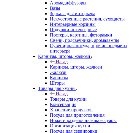
Аромадиффузоры
Вазы
Зеркала для интерьера
Искусственные растения, сухоцветы
Интерьерные корзины
Подушки интерьерные
Постеры, картины, фоторамки
Свечи, подсвечники, аромалампы
Сувенирная посуда, прочие предметы
интерьера
Карнизы, шторы, жалюзи
Назад
Карнизы, шторы, жалюзи
Жалюзи
Карнизы
Шторы
Товары для кухни
Назад
Товары для кухни
Консервация
Хранение продуктов
Посуда для приготовления
Ножи и разделочные аксессуары
Организация кухни
Посуда для сервировки