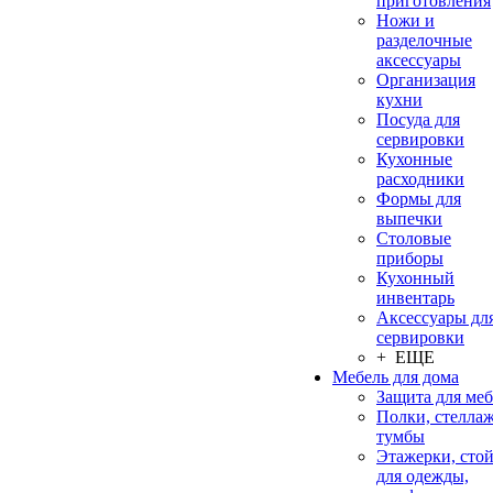
приготовления
Ножи и
разделочные
аксессуары
Организация
кухни
Посуда для
сервировки
Кухонные
расходники
Формы для
выпечки
Столовые
приборы
Кухонный
инвентарь
Аксессуары дл
сервировки
+ ЕЩЕ
Мебель для дома
Защита для ме
Полки, стеллаж
тумбы
Этажерки, сто
для одежды,