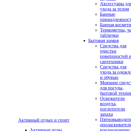
Аксеcсуары дл
ухода за телом
Банные
принадлежнос
Банная космет
Термометры, ч
таблички
Бытовая химия
Средства для
очистки
поверхностей 
сантехники
Средства для
ухода за одежд
и обувью
Моющие средс
для посуды,
бытовой техни
Освежители
воздуха,
поглотители
запаха
Пятновыводите
Активный отдых и спорт
ополаскивател
Активные игры
кондиционеры