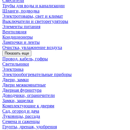
Смесители
Трубы для воды и канализации
Шланги, подводка
Электротовары, свет и климат
Выключатели и светорегуляторы
Элементы питания
Вентиляция
Кондиционеры
Лампочки и ленты
Очистка, увлажнение воздуха
Показать еще
Провод, кабель, гофры
Светильники
Электрика
Электрообогревательные приборы
Двери, замки
Двери межкомнатные
Дверная фурнитура
Доводчики, ограничители
Замки, защелки
Комплектующие к дверям
Сад, огород и дача
Луковицы, рассада
Семена и саженцы
Грунты, дренаж, удобрения