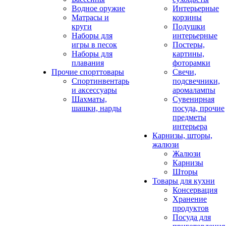
Водное оружие
Интерьерные
Матрасы и
корзины
круги
Подушки
Наборы для
интерьерные
игры в песок
Постеры,
Наборы для
картины,
плавания
фоторамки
Прочие спорттовары
Свечи,
Спортинвентарь
подсвечники,
и аксессуары
аромалампы
Шахматы,
Сувенирная
шашки, нарды
посуда, прочие
предметы
интерьера
Карнизы, шторы,
жалюзи
Жалюзи
Карнизы
Шторы
Товары для кухни
Консервация
Хранение
продуктов
Посуда для