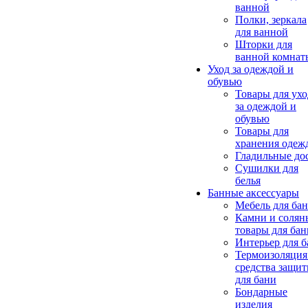
ванной
Полки, зеркала
для ванной
Шторки для
ванной комнат
Уход за одеждой и
обувью
Товары для ухо
за одеждой и
обувью
Товары для
хранения одеж
Гладильные до
Сушилки для
белья
Банные аксессуары
Мебель для ба
Камни и солян
товары для бан
Интерьер для 
Термоизоляция
средства защи
для бани
Бондарные
изделия