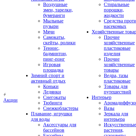
Воздушные
Стиральные
змеи, тарелки,
порошки,
бумеранги
жидкости
Мыльные
Средства прот
пузыри
насекомых
Мячи
Хозяйственные това
Самокаты,
Прочие
скейты, ролики
хозяйственные
Теннис,
пластиковые
бадминтон,
изделия
пинг-понг
Прочие
Игровая
хозяйственные
площадка
товары
Зимний спорт и
Ведра, тазы
активный отдых
пластиковые
Коньки
Товары для
Ледянки
путешествий
Снегокаты
Интерьер
Акции
Тюбинги
Аромадиффузо
Снежкобластеры
Вазы
Плавание, игрушки
Зеркала для
для воды
интерьера
Аксессуары для
Искусственны
бассейнов
растения,
Бассейны
сухоцветы