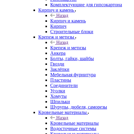
Комплектующие для гипсокартона
Кирпич и камень
Назад
Кирпич и камень
Кирпич
Строительные блоки
Крепеж и метизы
Назад
Крепеж и метизы
Анкера
Болты, гайки, шайбы
Гвозди
Заклёпки
Мебельная фурнитура
Пластины
Соединители
Уголки
Хомуты
Шпильки
Шурупы, дюбеля, саморезы
Кровельные материалы
Назад
Кровельные материалы
Водосточные системы
Кровельные материалы