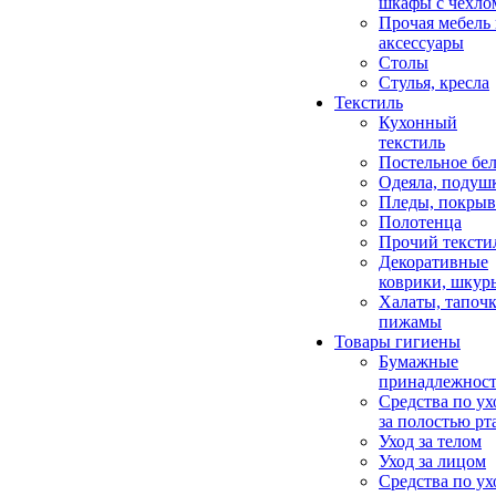
шкафы с чехло
Прочая мебель
аксессуары
Столы
Стулья, кресла
Текстиль
Кухонный
текстиль
Постельное бел
Одеяла, подуш
Пледы, покрыв
Полотенца
Прочий тексти
Декоративные
коврики, шкур
Халаты, тапочк
пижамы
Товары гигиены
Бумажные
принадлежнос
Средства по ух
за полостью рт
Уход за телом
Уход за лицом
Средства по ух