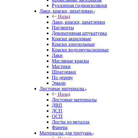
Руллонная гидроизоляция
Лаки, краски, шпатлевки
Назад
Лаки, краски, шпатлевки
Пигменты
Декоративная штукатурка
Краски акриловые
Краски аэрозольные
Краски водоэмульсионные
Лаки
Масляные краски
Мастики
Шпатлевки
По дереву
Эмали
Листовые материалы
Назад
Листовые материалы
ДВП
ДСП
ОСП
Листы из металла
Фанера
Материалы для тротуара