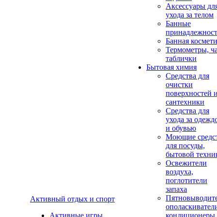
Аксеcсуары дл
ухода за телом
Банные
принадлежнос
Банная космет
Термометры, ч
таблички
Бытовая химия
Средства для
очистки
поверхностей 
сантехники
Средства для
ухода за одежд
и обувью
Моющие средс
для посуды,
бытовой техни
Освежители
воздуха,
поглотители
запаха
Пятновыводите
Активный отдых и спорт
ополаскивател
Активные игры
кондиционеры