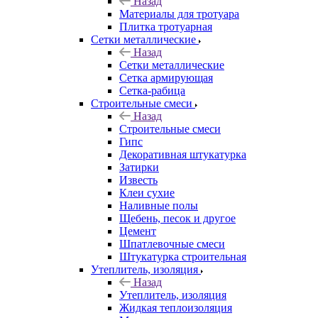
Назад
Материалы для тротуара
Плитка тротуарная
Сетки металлические
Назад
Сетки металлические
Сетка армирующая
Сетка-рабица
Строительные смеси
Назад
Строительные смеси
Гипс
Декоративная штукатурка
Затирки
Известь
Клеи сухие
Наливные полы
Щебень, песок и другое
Цемент
Шпатлевочные смеси
Штукатурка строительная
Утеплитель, изоляция
Назад
Утеплитель, изоляция
Жидкая теплоизоляция