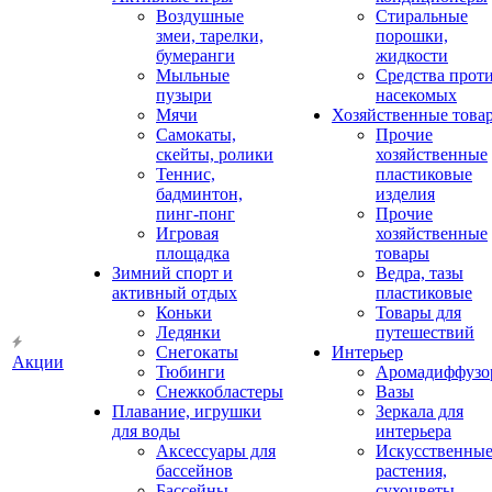
Воздушные
Стиральные
змеи, тарелки,
порошки,
бумеранги
жидкости
Мыльные
Средства прот
пузыри
насекомых
Мячи
Хозяйственные това
Самокаты,
Прочие
скейты, ролики
хозяйственные
Теннис,
пластиковые
бадминтон,
изделия
пинг-понг
Прочие
Игровая
хозяйственные
площадка
товары
Зимний спорт и
Ведра, тазы
активный отдых
пластиковые
Коньки
Товары для
Ледянки
путешествий
Снегокаты
Интерьер
Акции
Тюбинги
Аромадиффузо
Снежкобластеры
Вазы
Плавание, игрушки
Зеркала для
для воды
интерьера
Аксессуары для
Искусственны
бассейнов
растения,
Бассейны
сухоцветы