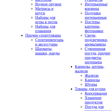
Водное оружие
Интерьерные
Матрасы и
корзины
круги
Подушки
Наборы для
интерьерные
игры в песок
Постеры,
Наборы для
картины,
плавания
фоторамки
Прочие спорттовары
Свечи,
Спортинвентарь
подсвечники,
и аксессуары
аромалампы
Шахматы,
Сувенирная
шашки, нарды
посуда, прочие
предметы
интерьера
Карнизы, шторы,
жалюзи
Жалюзи
Карнизы
Шторы
Товары для кухни
Консервация
Хранение
продуктов
Посуда для