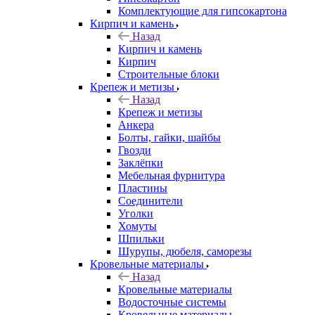
Комплектующие для гипсокартона
Кирпич и камень
Назад
Кирпич и камень
Кирпич
Строительные блоки
Крепеж и метизы
Назад
Крепеж и метизы
Анкера
Болты, гайки, шайбы
Гвозди
Заклёпки
Мебельная фурнитура
Пластины
Соединители
Уголки
Хомуты
Шпильки
Шурупы, дюбеля, саморезы
Кровельные материалы
Назад
Кровельные материалы
Водосточные системы
Кровельные материалы