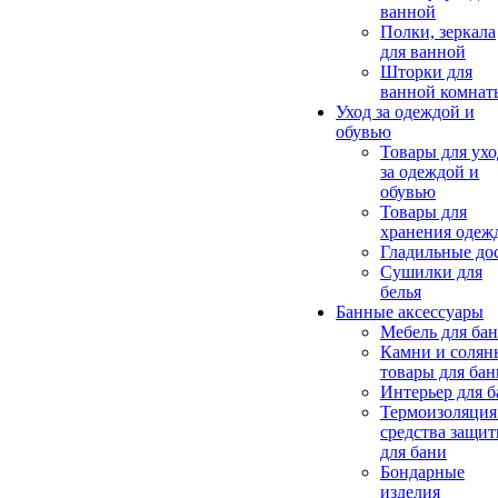
ванной
Полки, зеркала
для ванной
Шторки для
ванной комнат
Уход за одеждой и
обувью
Товары для ухо
за одеждой и
обувью
Товары для
хранения одеж
Гладильные до
Сушилки для
белья
Банные аксессуары
Мебель для ба
Камни и солян
товары для бан
Интерьер для 
Термоизоляция
средства защи
для бани
Бондарные
изделия