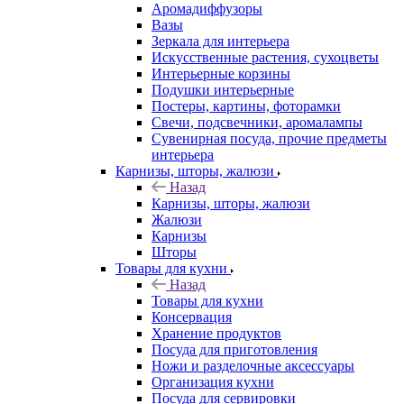
Аромадиффузоры
Вазы
Зеркала для интерьера
Искусственные растения, сухоцветы
Интерьерные корзины
Подушки интерьерные
Постеры, картины, фоторамки
Свечи, подсвечники, аромалампы
Сувенирная посуда, прочие предметы
интерьера
Карнизы, шторы, жалюзи
Назад
Карнизы, шторы, жалюзи
Жалюзи
Карнизы
Шторы
Товары для кухни
Назад
Товары для кухни
Консервация
Хранение продуктов
Посуда для приготовления
Ножи и разделочные аксессуары
Организация кухни
Посуда для сервировки