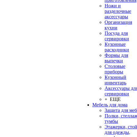
приготовления
Ножи и
разделочные
аксессуары
Организация
кухни
Посуда для
сервировки
Кухонные
расходники
Формы для
выпечки
Столовые
приборы
Кухонный
инвентарь
Аксессуары дл
сервировки
+ ЕЩЕ
Мебель для дома
Защита для ме
Полки, стеллаж
тумбы
Этажерки, сто
для одежды,