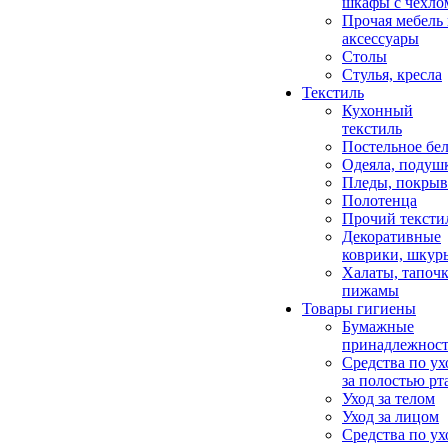
шкафы с чехло
Прочая мебель
аксессуары
Столы
Стулья, кресла
Текстиль
Кухонный
текстиль
Постельное бел
Одеяла, подуш
Пледы, покрыв
Полотенца
Прочий тексти
Декоративные
коврики, шкур
Халаты, тапочк
пижамы
Товары гигиены
Бумажные
принадлежнос
Средства по ух
за полостью рт
Уход за телом
Уход за лицом
Средства по ух