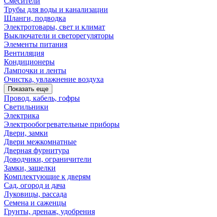
Смесители
Трубы для воды и канализации
Шланги, подводка
Электротовары, свет и климат
Выключатели и светорегуляторы
Элементы питания
Вентиляция
Кондиционеры
Лампочки и ленты
Очистка, увлажнение воздуха
Показать еще
Провод, кабель, гофры
Светильники
Электрика
Электрообогревательные приборы
Двери, замки
Двери межкомнатные
Дверная фурнитура
Доводчики, ограничители
Замки, защелки
Комплектующие к дверям
Сад, огород и дача
Луковицы, рассада
Семена и саженцы
Грунты, дренаж, удобрения