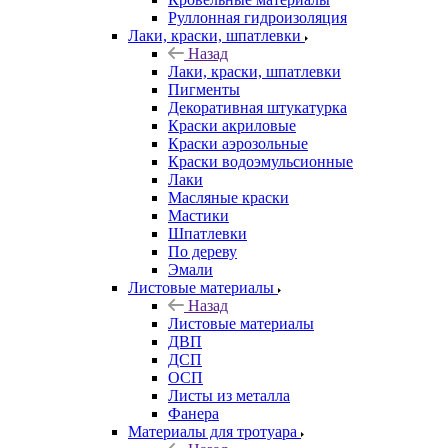
Руллонная гидроизоляция
Лаки, краски, шпатлевки
Назад
Лаки, краски, шпатлевки
Пигменты
Декоративная штукатурка
Краски акриловые
Краски аэрозольные
Краски водоэмульсионные
Лаки
Масляные краски
Мастики
Шпатлевки
По дереву
Эмали
Листовые материалы
Назад
Листовые материалы
ДВП
ДСП
ОСП
Листы из металла
Фанера
Материалы для тротуара