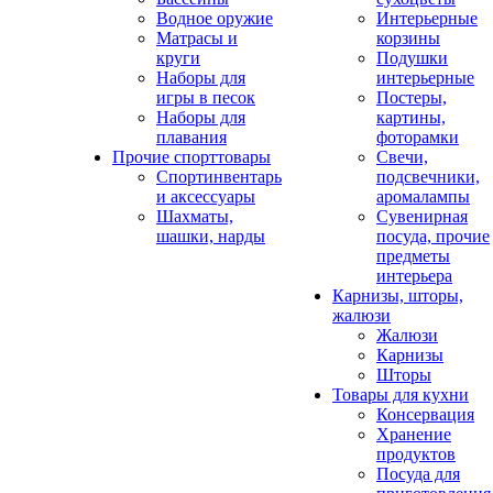
Водное оружие
Интерьерные
Матрасы и
корзины
круги
Подушки
Наборы для
интерьерные
игры в песок
Постеры,
Наборы для
картины,
плавания
фоторамки
Прочие спорттовары
Свечи,
Спортинвентарь
подсвечники,
и аксессуары
аромалампы
Шахматы,
Сувенирная
шашки, нарды
посуда, прочие
предметы
интерьера
Карнизы, шторы,
жалюзи
Жалюзи
Карнизы
Шторы
Товары для кухни
Консервация
Хранение
продуктов
Посуда для