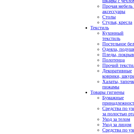
шкафы с чехло
Прочая мебель
аксессуары
Столы
Стулья, кресла
Текстиль
Кухонный
текстиль
Постельное бел
Одеяла, подуш
Пледы, покрыв
Полотенца
Прочий тексти
Декоративные
коврики, шкур
Халаты, тапочк
пижамы
Товары гигиены
Бумажные
принадлежнос
Средства по ух
за полостью рт
Уход за телом
Уход за лицом
Средства по ух