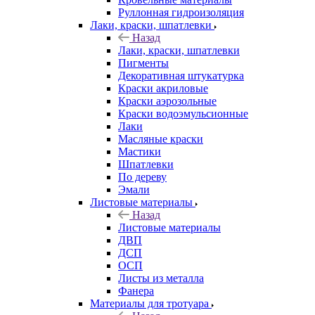
Руллонная гидроизоляция
Лаки, краски, шпатлевки
Назад
Лаки, краски, шпатлевки
Пигменты
Декоративная штукатурка
Краски акриловые
Краски аэрозольные
Краски водоэмульсионные
Лаки
Масляные краски
Мастики
Шпатлевки
По дереву
Эмали
Листовые материалы
Назад
Листовые материалы
ДВП
ДСП
ОСП
Листы из металла
Фанера
Материалы для тротуара