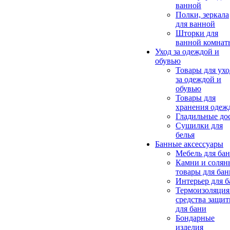
ванной
Полки, зеркала
для ванной
Шторки для
ванной комнат
Уход за одеждой и
обувью
Товары для ухо
за одеждой и
обувью
Товары для
хранения одеж
Гладильные до
Сушилки для
белья
Банные аксессуары
Мебель для ба
Камни и солян
товары для бан
Интерьер для 
Термоизоляция
средства защи
для бани
Бондарные
изделия