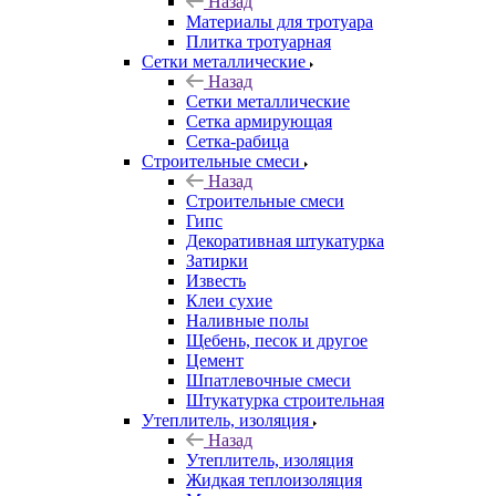
Назад
Материалы для тротуара
Плитка тротуарная
Сетки металлические
Назад
Сетки металлические
Сетка армирующая
Сетка-рабица
Строительные смеси
Назад
Строительные смеси
Гипс
Декоративная штукатурка
Затирки
Известь
Клеи сухие
Наливные полы
Щебень, песок и другое
Цемент
Шпатлевочные смеси
Штукатурка строительная
Утеплитель, изоляция
Назад
Утеплитель, изоляция
Жидкая теплоизоляция