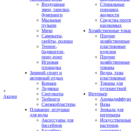
Воздушные
Стиральные
змеи, тарелки,
порошки,
бумеранги
жидкости
Мыльные
Средства прот
пузыри
насекомых
Мячи
Хозяйственные това
Самокаты,
Прочие
скейты, ролики
хозяйственные
Теннис,
пластиковые
бадминтон,
изделия
пинг-понг
Прочие
Игровая
хозяйственные
площадка
товары
Зимний спорт и
Ведра, тазы
активный отдых
пластиковые
Коньки
Товары для
Ледянки
путешествий
Снегокаты
Интерьер
Акции
Тюбинги
Аромадиффузо
Снежкобластеры
Вазы
Плавание, игрушки
Зеркала для
для воды
интерьера
Аксессуары для
Искусственны
бассейнов
растения,
Бассейны
сухоцветы