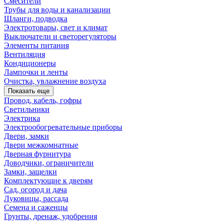
Смесители
Трубы для воды и канализации
Шланги, подводка
Электротовары, свет и климат
Выключатели и светорегуляторы
Элементы питания
Вентиляция
Кондиционеры
Лампочки и ленты
Очистка, увлажнение воздуха
Показать еще
Провод, кабель, гофры
Светильники
Электрика
Электрообогревательные приборы
Двери, замки
Двери межкомнатные
Дверная фурнитура
Доводчики, ограничители
Замки, защелки
Комплектующие к дверям
Сад, огород и дача
Луковицы, рассада
Семена и саженцы
Грунты, дренаж, удобрения