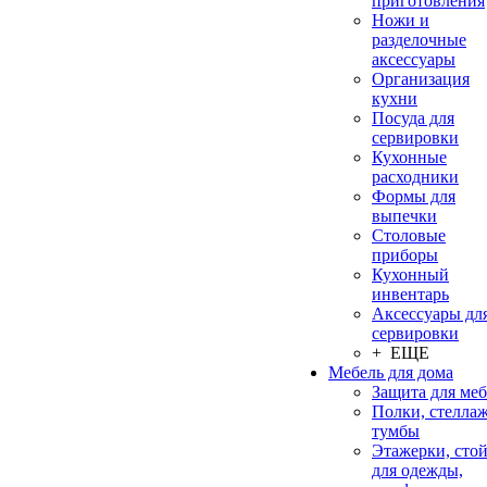
приготовления
Ножи и
разделочные
аксессуары
Организация
кухни
Посуда для
сервировки
Кухонные
расходники
Формы для
выпечки
Столовые
приборы
Кухонный
инвентарь
Аксессуары дл
сервировки
+ ЕЩЕ
Мебель для дома
Защита для ме
Полки, стеллаж
тумбы
Этажерки, сто
для одежды,