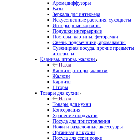
Аромадиффузоры
Вазы
Зеркала для интерьера
Искусственные растения, сухоцветы
Интерьерные корзины
Подушки интерьерные
Постеры, картины, фоторамки
Свечи, подсвечники, аромалампы
Сувенирная посуда, прочие предметы
интерьера
Карнизы, шторы, жалюзи
Назад
Карнизы, шторы, жалюзи
Жалюзи
Карнизы
Шторы
Товары для кухни
Назад
Товары для кухни
Консервация
Хранение продуктов
Посуда для приготовления
Ножи и разделочные аксессуары
Организация кухни
Посуда для сервировки