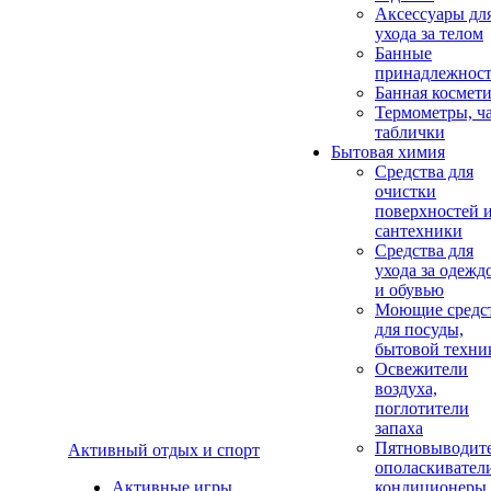
Аксеcсуары дл
ухода за телом
Банные
принадлежнос
Банная космет
Термометры, ч
таблички
Бытовая химия
Средства для
очистки
поверхностей 
сантехники
Средства для
ухода за одежд
и обувью
Моющие средс
для посуды,
бытовой техни
Освежители
воздуха,
поглотители
запаха
Пятновыводите
Активный отдых и спорт
ополаскивател
Активные игры
кондиционеры