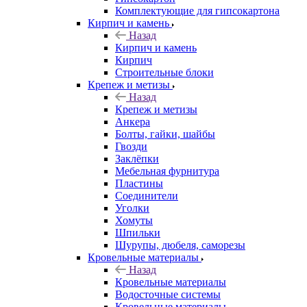
Комплектующие для гипсокартона
Кирпич и камень
Назад
Кирпич и камень
Кирпич
Строительные блоки
Крепеж и метизы
Назад
Крепеж и метизы
Анкера
Болты, гайки, шайбы
Гвозди
Заклёпки
Мебельная фурнитура
Пластины
Соединители
Уголки
Хомуты
Шпильки
Шурупы, дюбеля, саморезы
Кровельные материалы
Назад
Кровельные материалы
Водосточные системы
Кровельные материалы