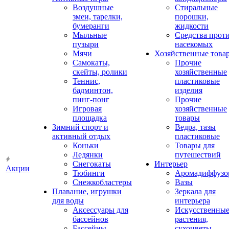
Воздушные
Стиральные
змеи, тарелки,
порошки,
бумеранги
жидкости
Мыльные
Средства прот
пузыри
насекомых
Мячи
Хозяйственные това
Самокаты,
Прочие
скейты, ролики
хозяйственные
Теннис,
пластиковые
бадминтон,
изделия
пинг-понг
Прочие
Игровая
хозяйственные
площадка
товары
Зимний спорт и
Ведра, тазы
активный отдых
пластиковые
Коньки
Товары для
Ледянки
путешествий
Снегокаты
Интерьер
Акции
Тюбинги
Аромадиффузо
Снежкобластеры
Вазы
Плавание, игрушки
Зеркала для
для воды
интерьера
Аксессуары для
Искусственны
бассейнов
растения,
Бассейны
сухоцветы