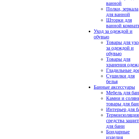
ванной
Полки, зеркала
для ванной
Шторки для
ванной комнат
Уход за одеждой и
обувью
Товары для ухо
за одеждой и
обувью
Товары для
хранения одеж
Гладильные до
Сушилки для
белья
Банные аксессуары
Мебель для ба
Камни и солян
товары для бан
Интерьер для 
Термоизоляция
средства защи
для бани
Бондарные
изделия