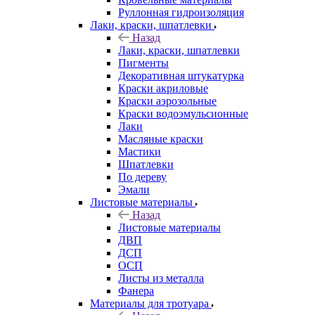
Руллонная гидроизоляция
Лаки, краски, шпатлевки
Назад
Лаки, краски, шпатлевки
Пигменты
Декоративная штукатурка
Краски акриловые
Краски аэрозольные
Краски водоэмульсионные
Лаки
Масляные краски
Мастики
Шпатлевки
По дереву
Эмали
Листовые материалы
Назад
Листовые материалы
ДВП
ДСП
ОСП
Листы из металла
Фанера
Материалы для тротуара