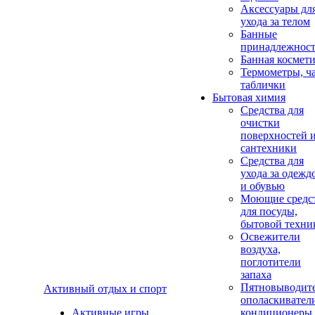
Аксеcсуары дл
ухода за телом
Банные
принадлежнос
Банная космет
Термометры, ч
таблички
Бытовая химия
Средства для
очистки
поверхностей 
сантехники
Средства для
ухода за одежд
и обувью
Моющие средс
для посуды,
бытовой техни
Освежители
воздуха,
поглотители
запаха
Пятновыводите
Активный отдых и спорт
ополаскивател
Активные игры
кондиционеры