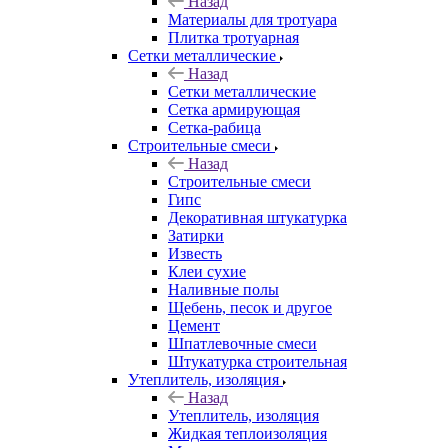
Назад
Материалы для тротуара
Плитка тротуарная
Сетки металлические
Назад
Сетки металлические
Сетка армирующая
Сетка-рабица
Строительные смеси
Назад
Строительные смеси
Гипс
Декоративная штукатурка
Затирки
Известь
Клеи сухие
Наливные полы
Щебень, песок и другое
Цемент
Шпатлевочные смеси
Штукатурка строительная
Утеплитель, изоляция
Назад
Утеплитель, изоляция
Жидкая теплоизоляция