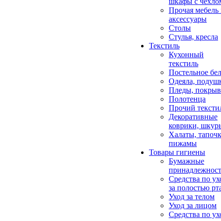
шкафы с чехло
Прочая мебель
аксессуары
Столы
Стулья, кресла
Текстиль
Кухонный
текстиль
Постельное бел
Одеяла, подуш
Пледы, покрыв
Полотенца
Прочий тексти
Декоративные
коврики, шкур
Халаты, тапочк
пижамы
Товары гигиены
Бумажные
принадлежнос
Средства по ух
за полостью рт
Уход за телом
Уход за лицом
Средства по ух