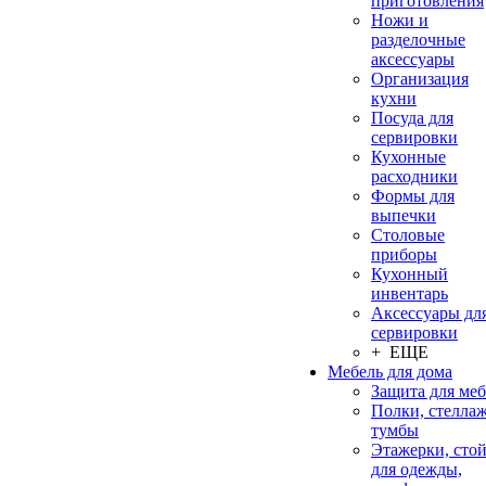
приготовления
Ножи и
разделочные
аксессуары
Организация
кухни
Посуда для
сервировки
Кухонные
расходники
Формы для
выпечки
Столовые
приборы
Кухонный
инвентарь
Аксессуары дл
сервировки
+ ЕЩЕ
Мебель для дома
Защита для ме
Полки, стеллаж
тумбы
Этажерки, сто
для одежды,