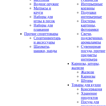
Водное оружие
Интерьерные
Матрасы и
корзины
круги
Подушки
Наборы для
интерьерные
игры в песок
Постеры,
Наборы для
картины,
плавания
фоторамки
Прочие спорттовары
Свечи,
Спортинвентарь
подсвечники,
и аксессуары
аромалампы
Шахматы,
Сувенирная
шашки, нарды
посуда, прочие
предметы
интерьера
Карнизы, шторы,
жалюзи
Жалюзи
Карнизы
Шторы
Товары для кухни
Консервация
Хранение
продуктов
Посуда для