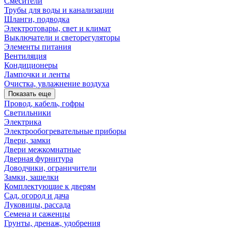
Смесители
Трубы для воды и канализации
Шланги, подводка
Электротовары, свет и климат
Выключатели и светорегуляторы
Элементы питания
Вентиляция
Кондиционеры
Лампочки и ленты
Очистка, увлажнение воздуха
Показать еще
Провод, кабель, гофры
Светильники
Электрика
Электрообогревательные приборы
Двери, замки
Двери межкомнатные
Дверная фурнитура
Доводчики, ограничители
Замки, защелки
Комплектующие к дверям
Сад, огород и дача
Луковицы, рассада
Семена и саженцы
Грунты, дренаж, удобрения