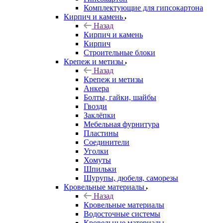
Комплектующие для гипсокартона
Кирпич и камень
Назад
Кирпич и камень
Кирпич
Строительные блоки
Крепеж и метизы
Назад
Крепеж и метизы
Анкера
Болты, гайки, шайбы
Гвозди
Заклёпки
Мебельная фурнитура
Пластины
Соединители
Уголки
Хомуты
Шпильки
Шурупы, дюбеля, саморезы
Кровельные материалы
Назад
Кровельные материалы
Водосточные системы
Кровельные материалы