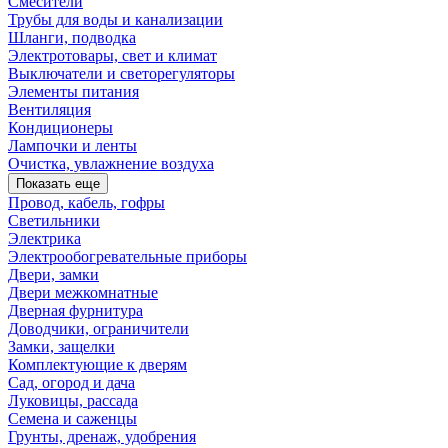
Смесители
Трубы для воды и канализации
Шланги, подводка
Электротовары, свет и климат
Выключатели и светорегуляторы
Элементы питания
Вентиляция
Кондиционеры
Лампочки и ленты
Очистка, увлажнение воздуха
Показать еще
Провод, кабель, гофры
Светильники
Электрика
Электрообогревательные приборы
Двери, замки
Двери межкомнатные
Дверная фурнитура
Доводчики, ограничители
Замки, защелки
Комплектующие к дверям
Сад, огород и дача
Луковицы, рассада
Семена и саженцы
Грунты, дренаж, удобрения