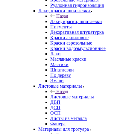
Руллонная гидроизоляция
Лаки, краски, шпатлевки
Назад
Лаки, краски, шпатлевки
Пигменты
Декоративная штукатурка
Краски акриловые
Краски аэрозольные
Краски водоэмульсионные
Лаки
Масляные краски
Мастики
Шпатлевки
По дереву
Эмали
Листовые материалы
Назад
Листовые материалы
ДВП
ДСП
ОСП
Листы из металла
Фанера
Материалы для тротуара