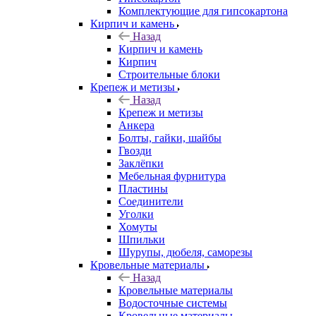
Комплектующие для гипсокартона
Кирпич и камень
Назад
Кирпич и камень
Кирпич
Строительные блоки
Крепеж и метизы
Назад
Крепеж и метизы
Анкера
Болты, гайки, шайбы
Гвозди
Заклёпки
Мебельная фурнитура
Пластины
Соединители
Уголки
Хомуты
Шпильки
Шурупы, дюбеля, саморезы
Кровельные материалы
Назад
Кровельные материалы
Водосточные системы
Кровельные материалы