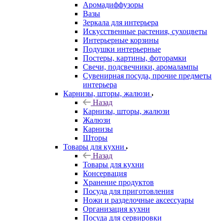
Аромадиффузоры
Вазы
Зеркала для интерьера
Искусственные растения, сухоцветы
Интерьерные корзины
Подушки интерьерные
Постеры, картины, фоторамки
Свечи, подсвечники, аромалампы
Сувенирная посуда, прочие предметы
интерьера
Карнизы, шторы, жалюзи
Назад
Карнизы, шторы, жалюзи
Жалюзи
Карнизы
Шторы
Товары для кухни
Назад
Товары для кухни
Консервация
Хранение продуктов
Посуда для приготовления
Ножи и разделочные аксессуары
Организация кухни
Посуда для сервировки