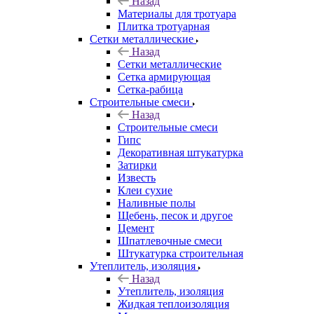
Назад
Материалы для тротуара
Плитка тротуарная
Сетки металлические
Назад
Сетки металлические
Сетка армирующая
Сетка-рабица
Строительные смеси
Назад
Строительные смеси
Гипс
Декоративная штукатурка
Затирки
Известь
Клеи сухие
Наливные полы
Щебень, песок и другое
Цемент
Шпатлевочные смеси
Штукатурка строительная
Утеплитель, изоляция
Назад
Утеплитель, изоляция
Жидкая теплоизоляция