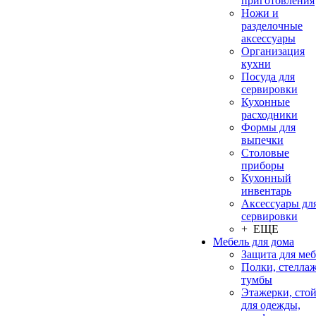
приготовления
Ножи и
разделочные
аксессуары
Организация
кухни
Посуда для
сервировки
Кухонные
расходники
Формы для
выпечки
Столовые
приборы
Кухонный
инвентарь
Аксессуары дл
сервировки
+ ЕЩЕ
Мебель для дома
Защита для ме
Полки, стеллаж
тумбы
Этажерки, сто
для одежды,