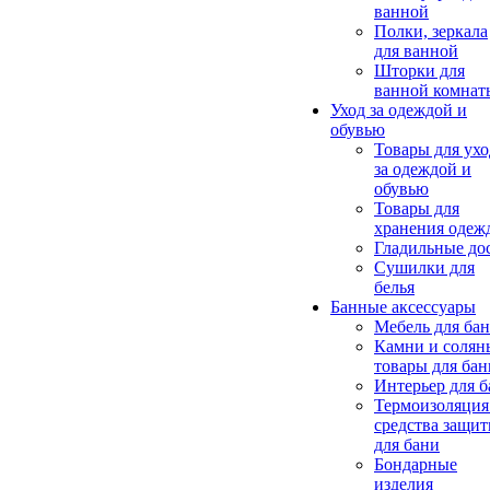
ванной
Полки, зеркала
для ванной
Шторки для
ванной комнат
Уход за одеждой и
обувью
Товары для ухо
за одеждой и
обувью
Товары для
хранения одеж
Гладильные до
Сушилки для
белья
Банные аксессуары
Мебель для ба
Камни и солян
товары для бан
Интерьер для 
Термоизоляция
средства защи
для бани
Бондарные
изделия