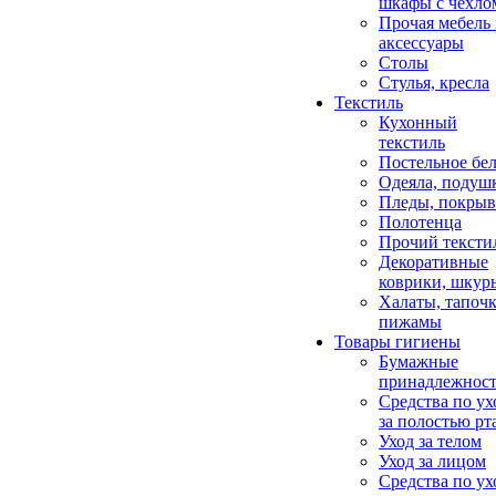
шкафы с чехло
Прочая мебель
аксессуары
Столы
Стулья, кресла
Текстиль
Кухонный
текстиль
Постельное бел
Одеяла, подуш
Пледы, покрыв
Полотенца
Прочий тексти
Декоративные
коврики, шкур
Халаты, тапочк
пижамы
Товары гигиены
Бумажные
принадлежнос
Средства по ух
за полостью рт
Уход за телом
Уход за лицом
Средства по ух