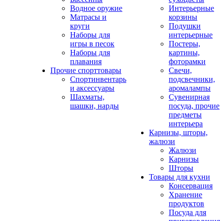
Водное оружие
Интерьерные
Матрасы и
корзины
круги
Подушки
Наборы для
интерьерные
игры в песок
Постеры,
Наборы для
картины,
плавания
фоторамки
Прочие спорттовары
Свечи,
Спортинвентарь
подсвечники,
и аксессуары
аромалампы
Шахматы,
Сувенирная
шашки, нарды
посуда, прочие
предметы
интерьера
Карнизы, шторы,
жалюзи
Жалюзи
Карнизы
Шторы
Товары для кухни
Консервация
Хранение
продуктов
Посуда для