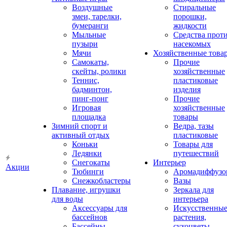
Воздушные
Стиральные
змеи, тарелки,
порошки,
бумеранги
жидкости
Мыльные
Средства прот
пузыри
насекомых
Мячи
Хозяйственные това
Самокаты,
Прочие
скейты, ролики
хозяйственные
Теннис,
пластиковые
бадминтон,
изделия
пинг-понг
Прочие
Игровая
хозяйственные
площадка
товары
Зимний спорт и
Ведра, тазы
активный отдых
пластиковые
Коньки
Товары для
Ледянки
путешествий
Снегокаты
Интерьер
Акции
Тюбинги
Аромадиффузо
Снежкобластеры
Вазы
Плавание, игрушки
Зеркала для
для воды
интерьера
Аксессуары для
Искусственны
бассейнов
растения,
Бассейны
сухоцветы