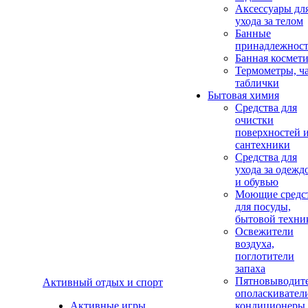
Аксеcсуары дл
ухода за телом
Банные
принадлежнос
Банная космет
Термометры, ч
таблички
Бытовая химия
Средства для
очистки
поверхностей 
сантехники
Средства для
ухода за одежд
и обувью
Моющие средс
для посуды,
бытовой техни
Освежители
воздуха,
поглотители
запаха
Пятновыводите
Активный отдых и спорт
ополаскивател
Активные игры
кондиционеры