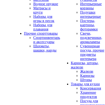
Водное оружие
Интерьерные
Матрасы и
корзины
круги
Подушки
Наборы для
интерьерные
игры в песок
Постеры,
Наборы для
картины,
плавания
фоторамки
Прочие спорттовары
Свечи,
Спортинвентарь
подсвечники,
и аксессуары
аромалампы
Шахматы,
Сувенирная
шашки, нарды
посуда, прочие
предметы
интерьера
Карнизы, шторы,
жалюзи
Жалюзи
Карнизы
Шторы
Товары для кухни
Консервация
Хранение
продуктов
Посуда для