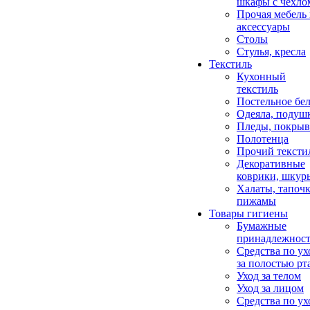
шкафы с чехло
Прочая мебель
аксессуары
Столы
Стулья, кресла
Текстиль
Кухонный
текстиль
Постельное бел
Одеяла, подуш
Пледы, покрыв
Полотенца
Прочий тексти
Декоративные
коврики, шкур
Халаты, тапочк
пижамы
Товары гигиены
Бумажные
принадлежнос
Средства по ух
за полостью рт
Уход за телом
Уход за лицом
Средства по ух