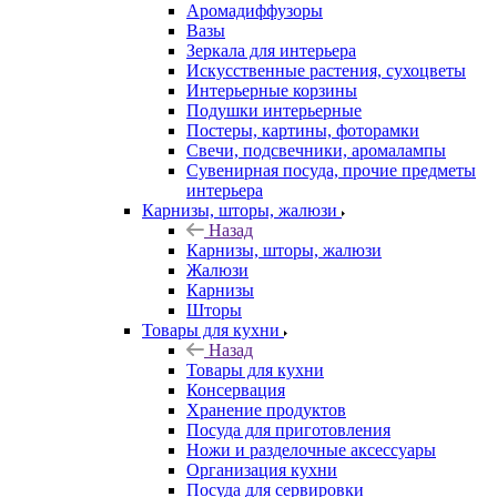
Аромадиффузоры
Вазы
Зеркала для интерьера
Искусственные растения, сухоцветы
Интерьерные корзины
Подушки интерьерные
Постеры, картины, фоторамки
Свечи, подсвечники, аромалампы
Сувенирная посуда, прочие предметы
интерьера
Карнизы, шторы, жалюзи
Назад
Карнизы, шторы, жалюзи
Жалюзи
Карнизы
Шторы
Товары для кухни
Назад
Товары для кухни
Консервация
Хранение продуктов
Посуда для приготовления
Ножи и разделочные аксессуары
Организация кухни
Посуда для сервировки