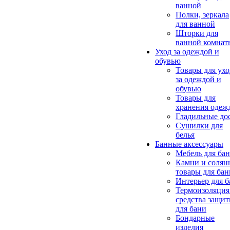
ванной
Полки, зеркала
для ванной
Шторки для
ванной комнат
Уход за одеждой и
обувью
Товары для ухо
за одеждой и
обувью
Товары для
хранения одеж
Гладильные до
Сушилки для
белья
Банные аксессуары
Мебель для ба
Камни и солян
товары для бан
Интерьер для 
Термоизоляция
средства защи
для бани
Бондарные
изделия