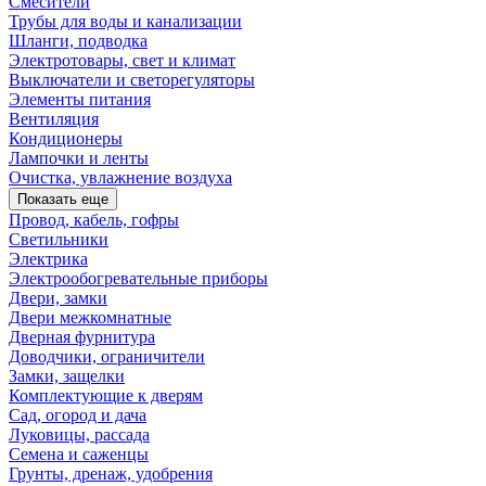
Смесители
Трубы для воды и канализации
Шланги, подводка
Электротовары, свет и климат
Выключатели и светорегуляторы
Элементы питания
Вентиляция
Кондиционеры
Лампочки и ленты
Очистка, увлажнение воздуха
Показать еще
Провод, кабель, гофры
Светильники
Электрика
Электрообогревательные приборы
Двери, замки
Двери межкомнатные
Дверная фурнитура
Доводчики, ограничители
Замки, защелки
Комплектующие к дверям
Сад, огород и дача
Луковицы, рассада
Семена и саженцы
Грунты, дренаж, удобрения