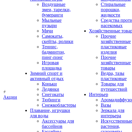
Воздушные
Стиральные
змеи, тарелки,
порошки,
бумеранги
жидкости
Мыльные
Средства прот
пузыри
насекомых
Мячи
Хозяйственные това
Самокаты,
Прочие
скейты, ролики
хозяйственные
Теннис,
пластиковые
бадминтон,
изделия
пинг-понг
Прочие
Игровая
хозяйственные
площадка
товары
Зимний спорт и
Ведра, тазы
активный отдых
пластиковые
Коньки
Товары для
Ледянки
путешествий
Снегокаты
Интерьер
Акции
Тюбинги
Аромадиффузо
Снежкобластеры
Вазы
Плавание, игрушки
Зеркала для
для воды
интерьера
Аксессуары для
Искусственны
бассейнов
растения,
Бассейны
сухоцветы