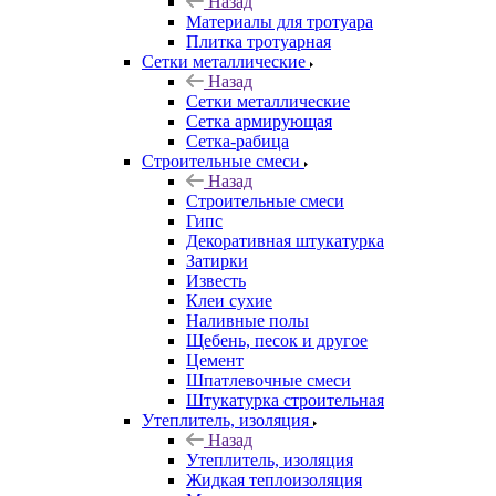
Назад
Материалы для тротуара
Плитка тротуарная
Сетки металлические
Назад
Сетки металлические
Сетка армирующая
Сетка-рабица
Строительные смеси
Назад
Строительные смеси
Гипс
Декоративная штукатурка
Затирки
Известь
Клеи сухие
Наливные полы
Щебень, песок и другое
Цемент
Шпатлевочные смеси
Штукатурка строительная
Утеплитель, изоляция
Назад
Утеплитель, изоляция
Жидкая теплоизоляция