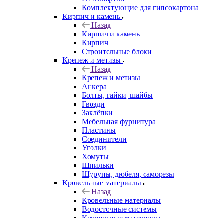
Комплектующие для гипсокартона
Кирпич и камень
Назад
Кирпич и камень
Кирпич
Строительные блоки
Крепеж и метизы
Назад
Крепеж и метизы
Анкера
Болты, гайки, шайбы
Гвозди
Заклёпки
Мебельная фурнитура
Пластины
Соединители
Уголки
Хомуты
Шпильки
Шурупы, дюбеля, саморезы
Кровельные материалы
Назад
Кровельные материалы
Водосточные системы
Кровельные материалы