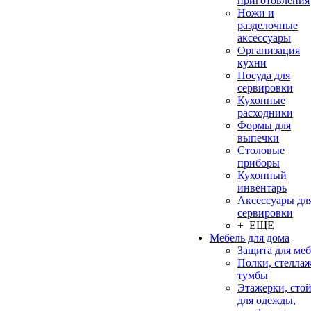
приготовления
Ножи и
разделочные
аксессуары
Организация
кухни
Посуда для
сервировки
Кухонные
расходники
Формы для
выпечки
Столовые
приборы
Кухонный
инвентарь
Аксессуары дл
сервировки
+ ЕЩЕ
Мебель для дома
Защита для ме
Полки, стеллаж
тумбы
Этажерки, сто
для одежды,