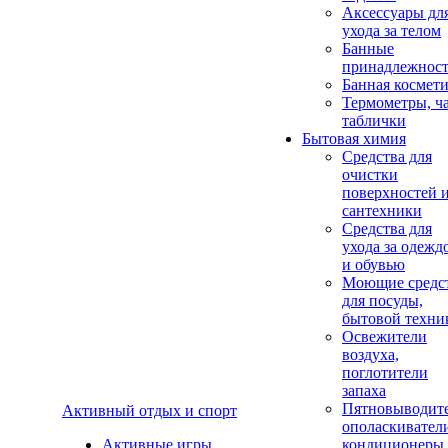
Аксеcсуары дл
ухода за телом
Банные
принадлежнос
Банная космет
Термометры, ч
таблички
Бытовая химия
Средства для
очистки
поверхностей 
сантехники
Средства для
ухода за одежд
и обувью
Моющие средс
для посуды,
бытовой техни
Освежители
воздуха,
поглотители
запаха
Пятновыводите
Активный отдых и спорт
ополаскивател
Активные игры
кондиционеры