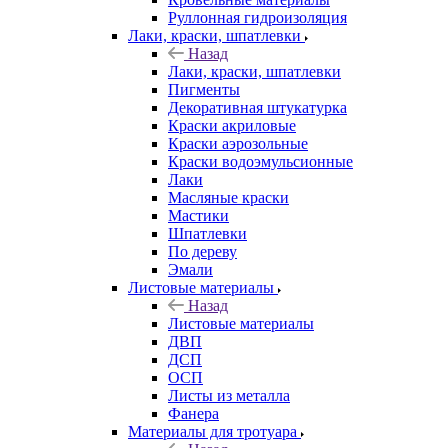
Руллонная гидроизоляция
Лаки, краски, шпатлевки
Назад
Лаки, краски, шпатлевки
Пигменты
Декоративная штукатурка
Краски акриловые
Краски аэрозольные
Краски водоэмульсионные
Лаки
Масляные краски
Мастики
Шпатлевки
По дереву
Эмали
Листовые материалы
Назад
Листовые материалы
ДВП
ДСП
ОСП
Листы из металла
Фанера
Материалы для тротуара