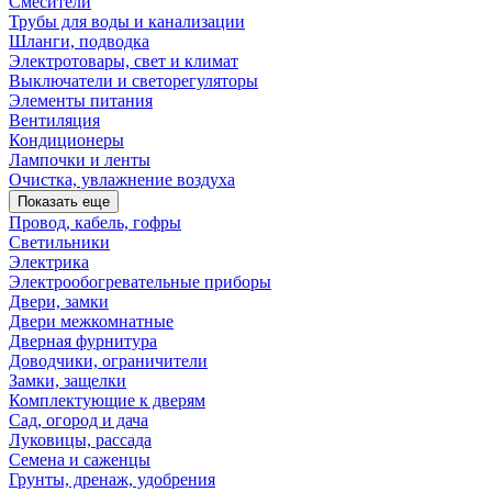
Смесители
Трубы для воды и канализации
Шланги, подводка
Электротовары, свет и климат
Выключатели и светорегуляторы
Элементы питания
Вентиляция
Кондиционеры
Лампочки и ленты
Очистка, увлажнение воздуха
Показать еще
Провод, кабель, гофры
Светильники
Электрика
Электрообогревательные приборы
Двери, замки
Двери межкомнатные
Дверная фурнитура
Доводчики, ограничители
Замки, защелки
Комплектующие к дверям
Сад, огород и дача
Луковицы, рассада
Семена и саженцы
Грунты, дренаж, удобрения