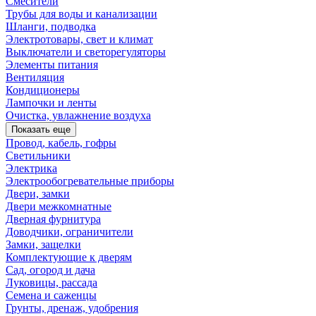
Смесители
Трубы для воды и канализации
Шланги, подводка
Электротовары, свет и климат
Выключатели и светорегуляторы
Элементы питания
Вентиляция
Кондиционеры
Лампочки и ленты
Очистка, увлажнение воздуха
Показать еще
Провод, кабель, гофры
Светильники
Электрика
Электрообогревательные приборы
Двери, замки
Двери межкомнатные
Дверная фурнитура
Доводчики, ограничители
Замки, защелки
Комплектующие к дверям
Сад, огород и дача
Луковицы, рассада
Семена и саженцы
Грунты, дренаж, удобрения