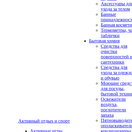
Аксеcсуары дл
ухода за телом
Банные
принадлежнос
Банная космет
Термометры, ч
таблички
Бытовая химия
Средства для
очистки
поверхностей 
сантехники
Средства для
ухода за одежд
и обувью
Моющие средс
для посуды,
бытовой техни
Освежители
воздуха,
поглотители
запаха
Пятновыводите
Активный отдых и спорт
ополаскивател
Активные игры
кондиционеры