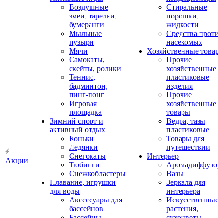
Воздушные
Стиральные
змеи, тарелки,
порошки,
бумеранги
жидкости
Мыльные
Средства прот
пузыри
насекомых
Мячи
Хозяйственные това
Самокаты,
Прочие
скейты, ролики
хозяйственные
Теннис,
пластиковые
бадминтон,
изделия
пинг-понг
Прочие
Игровая
хозяйственные
площадка
товары
Зимний спорт и
Ведра, тазы
активный отдых
пластиковые
Коньки
Товары для
Ледянки
путешествий
Снегокаты
Интерьер
Акции
Тюбинги
Аромадиффузо
Снежкобластеры
Вазы
Плавание, игрушки
Зеркала для
для воды
интерьера
Аксессуары для
Искусственны
бассейнов
растения,
Бассейны
сухоцветы