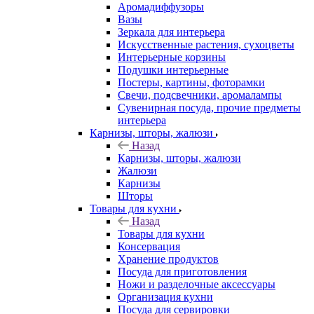
Аромадиффузоры
Вазы
Зеркала для интерьера
Искусственные растения, сухоцветы
Интерьерные корзины
Подушки интерьерные
Постеры, картины, фоторамки
Свечи, подсвечники, аромалампы
Сувенирная посуда, прочие предметы
интерьера
Карнизы, шторы, жалюзи
Назад
Карнизы, шторы, жалюзи
Жалюзи
Карнизы
Шторы
Товары для кухни
Назад
Товары для кухни
Консервация
Хранение продуктов
Посуда для приготовления
Ножи и разделочные аксессуары
Организация кухни
Посуда для сервировки