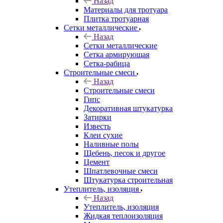
Назад
Материалы для тротуара
Плитка тротуарная
Сетки металлические
Назад
Сетки металлические
Сетка армирующая
Сетка-рабица
Строительные смеси
Назад
Строительные смеси
Гипс
Декоративная штукатурка
Затирки
Известь
Клеи сухие
Наливные полы
Щебень, песок и другое
Цемент
Шпатлевочные смеси
Штукатурка строительная
Утеплитель, изоляция
Назад
Утеплитель, изоляция
Жидкая теплоизоляция