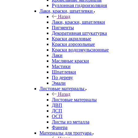
Руллонная гидроизоляция
Лаки, краски, шпатлевки
Назад
Лаки, краски, шпатлевки
Пигменты
Декоративная штукатурка
Краски акриловые
Краски аэрозольные
Краски водоэмульсионные
Лаки
Масляные краски
Мастики
Шпатлевки
По дереву
Эмали
Листовые материалы
Назад
Листовые материалы
ДВП
ДСП
ОСП
Листы из металла
Фанера
Материалы для тротуара