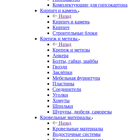
Комплектующие для гипсокартона
Кирпич и камень
Назад
Кирпич и камень
Кирпич
Строительные блоки
Крепеж и метизы
Назад
Крепеж и метизы
Анкера
Болты, гайки, шайбы
Гвозди
Заклёпки
Мебельная фурнитура
Пластины
Соединители
Уголки
Хомуты
Шпильки
Шурупы, дюбеля, саморезы
Кровельные материалы
Назад
Кровельные материалы
Водосточные системы
Кровельные материалы