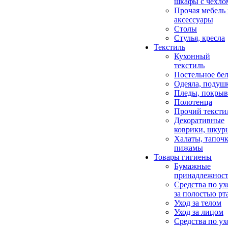
шкафы с чехло
Прочая мебель
аксессуары
Столы
Стулья, кресла
Текстиль
Кухонный
текстиль
Постельное бел
Одеяла, подуш
Пледы, покрыв
Полотенца
Прочий тексти
Декоративные
коврики, шкур
Халаты, тапочк
пижамы
Товары гигиены
Бумажные
принадлежнос
Средства по ух
за полостью рт
Уход за телом
Уход за лицом
Средства по ух