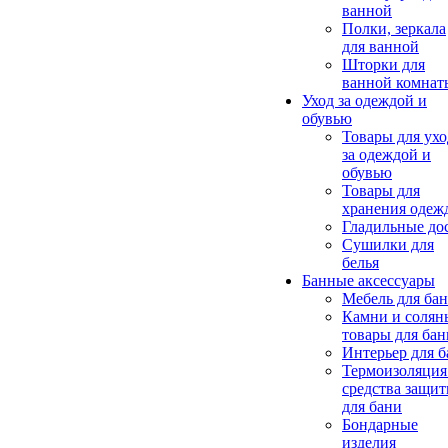
ванной
Полки, зеркала
для ванной
Шторки для
ванной комнат
Уход за одеждой и
обувью
Товары для ухо
за одеждой и
обувью
Товары для
хранения одеж
Гладильные до
Сушилки для
белья
Банные аксессуары
Мебель для ба
Камни и солян
товары для бан
Интерьер для 
Термоизоляция
средства защи
для бани
Бондарные
изделия