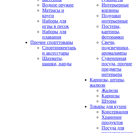
Водное оружие
Интерьерные
Матрасы и
корзины
круги
Подушки
Наборы для
интерьерные
игры в песок
Постеры,
Наборы для
картины,
плавания
фоторамки
Прочие спорттовары
Свечи,
Спортинвентарь
подсвечники,
и аксессуары
аромалампы
Шахматы,
Сувенирная
шашки, нарды
посуда, прочие
предметы
интерьера
Карнизы, шторы,
жалюзи
Жалюзи
Карнизы
Шторы
Товары для кухни
Консервация
Хранение
продуктов
Посуда для