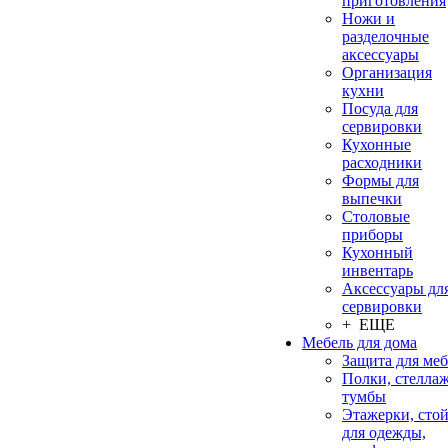
приготовления
Ножи и
разделочные
аксессуары
Организация
кухни
Посуда для
сервировки
Кухонные
расходники
Формы для
выпечки
Столовые
приборы
Кухонный
инвентарь
Аксессуары дл
сервировки
+ ЕЩЕ
Мебель для дома
Защита для ме
Полки, стеллаж
тумбы
Этажерки, сто
для одежды,