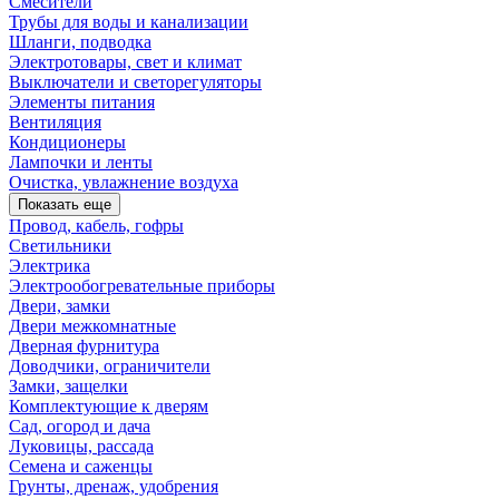
Смесители
Трубы для воды и канализации
Шланги, подводка
Электротовары, свет и климат
Выключатели и светорегуляторы
Элементы питания
Вентиляция
Кондиционеры
Лампочки и ленты
Очистка, увлажнение воздуха
Показать еще
Провод, кабель, гофры
Светильники
Электрика
Электрообогревательные приборы
Двери, замки
Двери межкомнатные
Дверная фурнитура
Доводчики, ограничители
Замки, защелки
Комплектующие к дверям
Сад, огород и дача
Луковицы, рассада
Семена и саженцы
Грунты, дренаж, удобрения