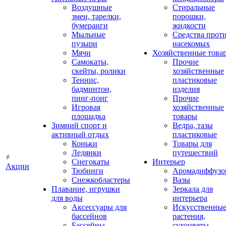
Воздушные
Стиральные
змеи, тарелки,
порошки,
бумеранги
жидкости
Мыльные
Средства прот
пузыри
насекомых
Мячи
Хозяйственные това
Самокаты,
Прочие
скейты, ролики
хозяйственные
Теннис,
пластиковые
бадминтон,
изделия
пинг-понг
Прочие
Игровая
хозяйственные
площадка
товары
Зимний спорт и
Ведра, тазы
активный отдых
пластиковые
Коньки
Товары для
Ледянки
путешествий
Снегокаты
Интерьер
Акции
Тюбинги
Аромадиффузо
Снежкобластеры
Вазы
Плавание, игрушки
Зеркала для
для воды
интерьера
Аксессуары для
Искусственны
бассейнов
растения,
Бассейны
сухоцветы