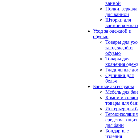
ванной
Полки, зеркала
для ванной
Шторки для
ванной комнат
Уход за одеждой и
обувью
Товары для ухо
за одеждой и
обувью
Товары для
хранения одеж
Гладильные до
Сушилки для
белья
Банные аксессуары
Мебель для ба
Камни и солян
товары для бан
Интерьер для 
Термоизоляция
средства защи
для бани
Бондарные
изделия