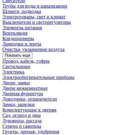
Смесители
Трубы для воды и канализации
Шланги, подводка
Электротовары, свет и климат
Выключатели и светорегуляторы
Элементы питания
Вентиляция
Кондиционеры
Лампочки и ленты
Очистка, увлажнение воздуха
Показать еще
Провод, кабель, гофры
Светильники
Электрика
Электрообогревательные приборы
Двери, замки
Двери межкомнатные
Дверная фурнитура
Доводчики, ограничители
Замки, защелки
Комплектующие к дверям
Сад, огород и дача
Луковицы, рассада
Семена и саженцы
Грунты, дренаж, удобрения