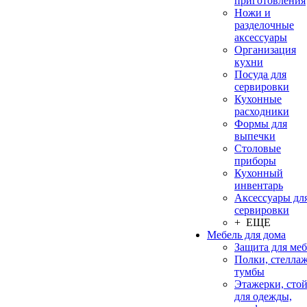
приготовления
Ножи и
разделочные
аксессуары
Организация
кухни
Посуда для
сервировки
Кухонные
расходники
Формы для
выпечки
Столовые
приборы
Кухонный
инвентарь
Аксессуары дл
сервировки
+ ЕЩЕ
Мебель для дома
Защита для ме
Полки, стеллаж
тумбы
Этажерки, сто
для одежды,