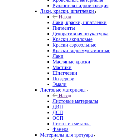
Руллонная гидроизоляция
Лаки, краски, шпатлевки
Назад
Лаки, краски, шпатлевки
Пигменты
Декоративная штукатурка
Краски акриловые
Краски аэрозольные
Краски водоэмульсионные
Лаки
Масляные краски
Мастики
Шпатлевки
По дереву
Эмали
Листовые материалы
Назад
Листовые материалы
ДВП
ДСП
ОСП
Листы из металла
Фанера
Материалы для тротуара