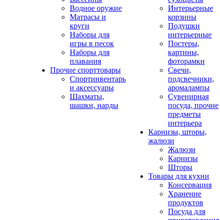
Водное оружие
Интерьерные
Матрасы и
корзины
круги
Подушки
Наборы для
интерьерные
игры в песок
Постеры,
Наборы для
картины,
плавания
фоторамки
Прочие спорттовары
Свечи,
Спортинвентарь
подсвечники,
и аксессуары
аромалампы
Шахматы,
Сувенирная
шашки, нарды
посуда, прочие
предметы
интерьера
Карнизы, шторы,
жалюзи
Жалюзи
Карнизы
Шторы
Товары для кухни
Консервация
Хранение
продуктов
Посуда для