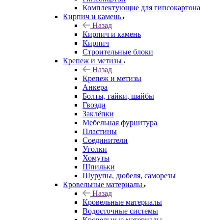
Комплектующие для гипсокартона
Кирпич и камень
Назад
Кирпич и камень
Кирпич
Строительные блоки
Крепеж и метизы
Назад
Крепеж и метизы
Анкера
Болты, гайки, шайбы
Гвозди
Заклёпки
Мебельная фурнитура
Пластины
Соединители
Уголки
Хомуты
Шпильки
Шурупы, дюбеля, саморезы
Кровельные материалы
Назад
Кровельные материалы
Водосточные системы
Кровельные материалы