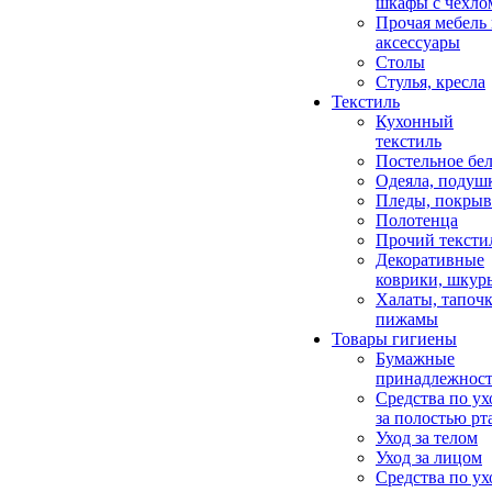
шкафы с чехло
Прочая мебель
аксессуары
Столы
Стулья, кресла
Текстиль
Кухонный
текстиль
Постельное бел
Одеяла, подуш
Пледы, покрыв
Полотенца
Прочий тексти
Декоративные
коврики, шкур
Халаты, тапочк
пижамы
Товары гигиены
Бумажные
принадлежнос
Средства по ух
за полостью рт
Уход за телом
Уход за лицом
Средства по ух