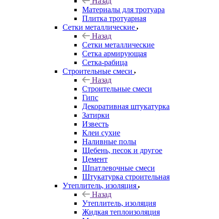
Назад
Материалы для тротуара
Плитка тротуарная
Сетки металлические
Назад
Сетки металлические
Сетка армирующая
Сетка-рабица
Строительные смеси
Назад
Строительные смеси
Гипс
Декоративная штукатурка
Затирки
Известь
Клеи сухие
Наливные полы
Щебень, песок и другое
Цемент
Шпатлевочные смеси
Штукатурка строительная
Утеплитель, изоляция
Назад
Утеплитель, изоляция
Жидкая теплоизоляция