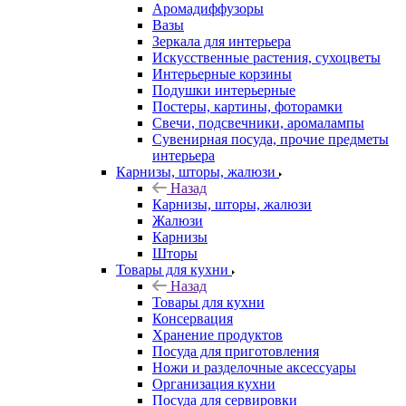
Аромадиффузоры
Вазы
Зеркала для интерьера
Искусственные растения, сухоцветы
Интерьерные корзины
Подушки интерьерные
Постеры, картины, фоторамки
Свечи, подсвечники, аромалампы
Сувенирная посуда, прочие предметы
интерьера
Карнизы, шторы, жалюзи
Назад
Карнизы, шторы, жалюзи
Жалюзи
Карнизы
Шторы
Товары для кухни
Назад
Товары для кухни
Консервация
Хранение продуктов
Посуда для приготовления
Ножи и разделочные аксессуары
Организация кухни
Посуда для сервировки