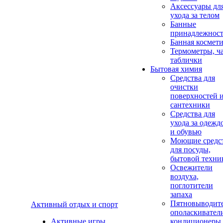
Аксеcсуары дл
ухода за телом
Банные
принадлежнос
Банная космет
Термометры, ч
таблички
Бытовая химия
Средства для
очистки
поверхностей 
сантехники
Средства для
ухода за одежд
и обувью
Моющие средс
для посуды,
бытовой техни
Освежители
воздуха,
поглотители
запаха
Пятновыводите
Активный отдых и спорт
ополаскивател
Активные игры
кондиционеры