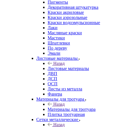
Пигменты
Декоративная штукатурка
Краски акриловые
Краски аэрозольные
Краски водоэмульсионные
Лаки
Масляные краски
Мастики
Шпатлевки
По дереву
Эмали
Листовые материалы
Назад
Листовые материалы
ДВП
ДСП
ОСП
Листы из металла
Фанера
Материалы для тротуара
Назад
Материалы для тротуара
Плитка тротуарная
Сетки металлические
Назад