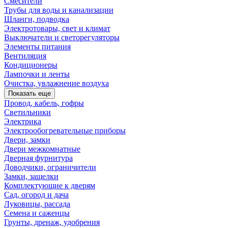
Смесители
Трубы для воды и канализации
Шланги, подводка
Электротовары, свет и климат
Выключатели и светорегуляторы
Элементы питания
Вентиляция
Кондиционеры
Лампочки и ленты
Очистка, увлажнение воздуха
Показать еще
Провод, кабель, гофры
Светильники
Электрика
Электрообогревательные приборы
Двери, замки
Двери межкомнатные
Дверная фурнитура
Доводчики, ограничители
Замки, защелки
Комплектующие к дверям
Сад, огород и дача
Луковицы, рассада
Семена и саженцы
Грунты, дренаж, удобрения