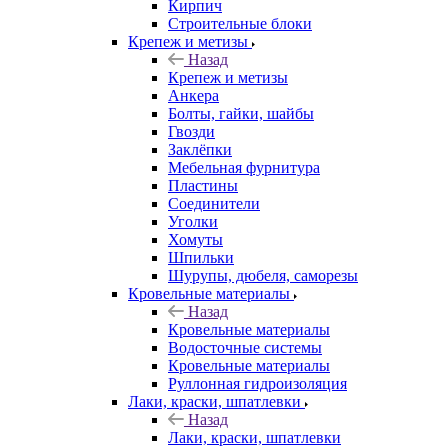
Кирпич
Строительные блоки
Крепеж и метизы
Назад
Крепеж и метизы
Анкера
Болты, гайки, шайбы
Гвозди
Заклёпки
Мебельная фурнитура
Пластины
Соединители
Уголки
Хомуты
Шпильки
Шурупы, дюбеля, саморезы
Кровельные материалы
Назад
Кровельные материалы
Водосточные системы
Кровельные материалы
Руллонная гидроизоляция
Лаки, краски, шпатлевки
Назад
Лаки, краски, шпатлевки