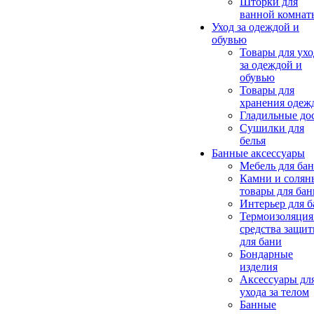
Шторки для
ванной комнат
Уход за одеждой и
обувью
Товары для ухо
за одеждой и
обувью
Товары для
хранения одеж
Гладильные до
Сушилки для
белья
Банные аксессуары
Мебель для ба
Камни и солян
товары для бан
Интерьер для 
Термоизоляция
средства защи
для бани
Бондарные
изделия
Аксеcсуары дл
ухода за телом
Банные