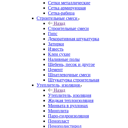
Сетки металлические
Сетка армирующая
Сетка-рабица
Строительные смеси
Назад
Строительные смеси
Гипс
Декоративная штукатурка
Затирки
Известь
Клеи сухие
Наливные полы
Щебень, песок и другое
Цемент
Шпатлевочные смеси
Штукатурка строительная
Утеплитель, изоляция
Назад
Утеплитель, изоляция
Жидкая теплоизоляция
Минвата в руллонах
Минплита
Паро-гидроизоляция
Пенопласт
Пенополистирол