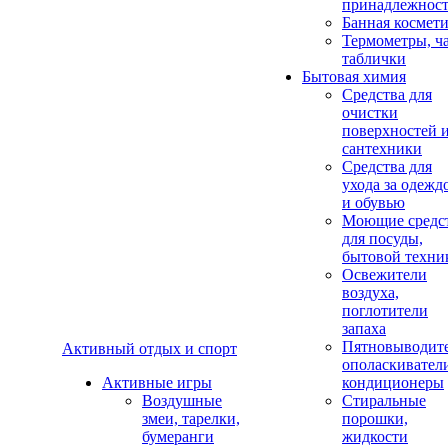
принадлежнос
Банная космет
Термометры, ч
таблички
Бытовая химия
Средства для
очистки
поверхностей 
сантехники
Средства для
ухода за одежд
и обувью
Моющие средс
для посуды,
бытовой техни
Освежители
воздуха,
поглотители
запаха
Пятновыводите
Активный отдых и спорт
ополаскивател
Активные игры
кондиционеры
Воздушные
Стиральные
змеи, тарелки,
порошки,
бумеранги
жидкости