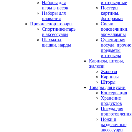
Наборы для
интерьерные
игры в песок
Постеры,
Наборы для
картины,
плавания
фоторамки
Прочие спорттовары
Свечи,
Спортинвентарь
подсвечники,
и аксессуары
аромалампы
Шахматы,
Сувенирная
шашки, нарды
посуда, прочие
предметы
интерьера
Карнизы, шторы,
жалюзи
Жалюзи
Карнизы
Шторы
Товары для кухни
Консервация
Хранение
продуктов
Посуда для
приготовления
Ножи и
разделочные
аксессуары