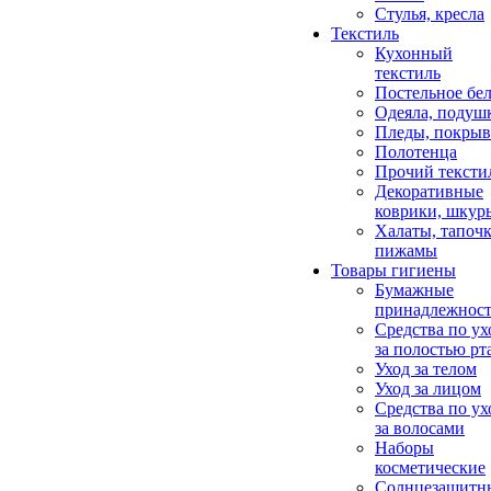
Стулья, кресла
Текстиль
Кухонный
текстиль
Постельное бел
Одеяла, подуш
Пледы, покрыв
Полотенца
Прочий тексти
Декоративные
коврики, шкур
Халаты, тапочк
пижамы
Товары гигиены
Бумажные
принадлежнос
Средства по ух
за полостью рт
Уход за телом
Уход за лицом
Средства по ух
за волосами
Наборы
косметические
Солнцезащитн