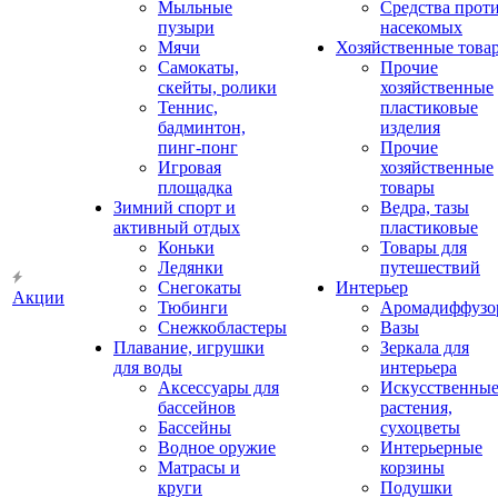
Мыльные
Средства прот
пузыри
насекомых
Мячи
Хозяйственные това
Самокаты,
Прочие
скейты, ролики
хозяйственные
Теннис,
пластиковые
бадминтон,
изделия
пинг-понг
Прочие
Игровая
хозяйственные
площадка
товары
Зимний спорт и
Ведра, тазы
активный отдых
пластиковые
Коньки
Товары для
Ледянки
путешествий
Снегокаты
Интерьер
Акции
Тюбинги
Аромадиффузо
Снежкобластеры
Вазы
Плавание, игрушки
Зеркала для
для воды
интерьера
Аксессуары для
Искусственны
бассейнов
растения,
Бассейны
сухоцветы
Водное оружие
Интерьерные
Матрасы и
корзины
круги
Подушки