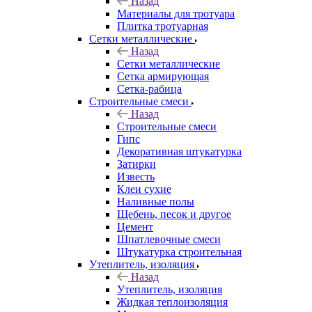
Назад
Материалы для тротуара
Плитка тротуарная
Сетки металлические
Назад
Сетки металлические
Сетка армирующая
Сетка-рабица
Строительные смеси
Назад
Строительные смеси
Гипс
Декоративная штукатурка
Затирки
Известь
Клеи сухие
Наливные полы
Щебень, песок и другое
Цемент
Шпатлевочные смеси
Штукатурка строительная
Утеплитель, изоляция
Назад
Утеплитель, изоляция
Жидкая теплоизоляция