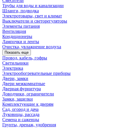
Смесители
Трубы для воды и канализации
Шланги, подводка
Электротовары, свет и климат
Выключатели и светорегуляторы
Элементы питания
Вентиляция
Кондиционеры
Лампочки и ленты
Очистка, увлажнение воздуха
Показать еще
Провод, кабель, гофры
Светильники
Электрика
Электрообогревательные приборы
Двери, замки
Двери межкомнатные
Дверная фурнитура
Доводчики, ограничители
Замки, защелки
Комплектующие к дверям
Сад, огород и дача
Луковицы, рассада
Семена и саженцы
Грунты, дренаж, удобрения