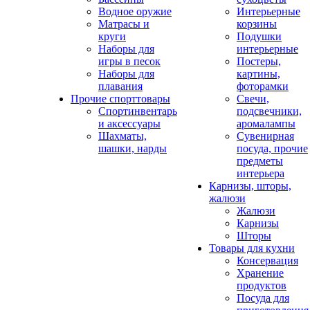
Водное оружие
Интерьерные
Матрасы и
корзины
круги
Подушки
Наборы для
интерьерные
игры в песок
Постеры,
Наборы для
картины,
плавания
фоторамки
Прочие спорттовары
Свечи,
Спортинвентарь
подсвечники,
и аксессуары
аромалампы
Шахматы,
Сувенирная
шашки, нарды
посуда, прочие
предметы
интерьера
Карнизы, шторы,
жалюзи
Жалюзи
Карнизы
Шторы
Товары для кухни
Консервация
Хранение
продуктов
Посуда для