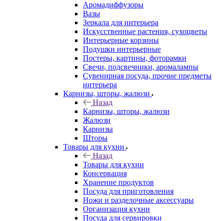
Аромадиффузоры
Вазы
Зеркала для интерьера
Искусственные растения, сухоцветы
Интерьерные корзины
Подушки интерьерные
Постеры, картины, фоторамки
Свечи, подсвечники, аромалампы
Сувенирная посуда, прочие предметы
интерьера
Карнизы, шторы, жалюзи
Назад
Карнизы, шторы, жалюзи
Жалюзи
Карнизы
Шторы
Товары для кухни
Назад
Товары для кухни
Консервация
Хранение продуктов
Посуда для приготовления
Ножи и разделочные аксессуары
Организация кухни
Посуда для сервировки