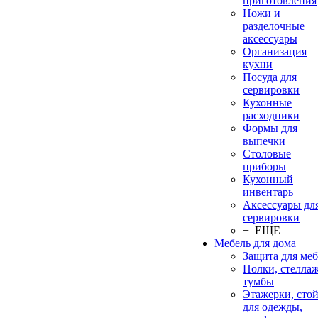
приготовления
Ножи и
разделочные
аксессуары
Организация
кухни
Посуда для
сервировки
Кухонные
расходники
Формы для
выпечки
Столовые
приборы
Кухонный
инвентарь
Аксессуары дл
сервировки
+ ЕЩЕ
Мебель для дома
Защита для ме
Полки, стеллаж
тумбы
Этажерки, сто
для одежды,