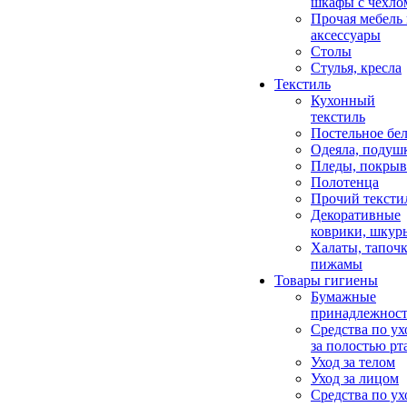
шкафы с чехло
Прочая мебель
аксессуары
Столы
Стулья, кресла
Текстиль
Кухонный
текстиль
Постельное бел
Одеяла, подуш
Пледы, покрыв
Полотенца
Прочий тексти
Декоративные
коврики, шкур
Халаты, тапочк
пижамы
Товары гигиены
Бумажные
принадлежнос
Средства по ух
за полостью рт
Уход за телом
Уход за лицом
Средства по ух