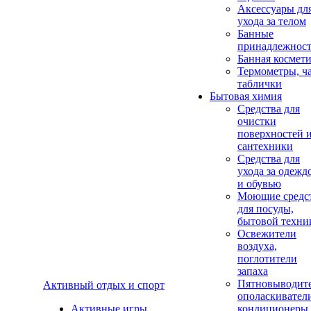
Аксеcсуары дл
ухода за телом
Банные
принадлежнос
Банная космет
Термометры, ч
таблички
Бытовая химия
Средства для
очистки
поверхностей 
сантехники
Средства для
ухода за одежд
и обувью
Моющие средс
для посуды,
бытовой техни
Освежители
воздуха,
поглотители
запаха
Пятновыводите
Активный отдых и спорт
ополаскивател
Активные игры
кондиционеры