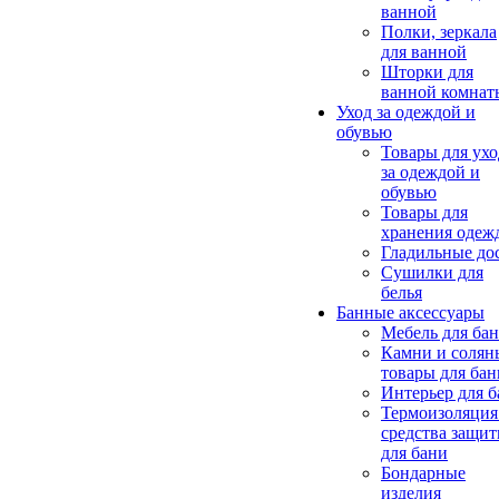
ванной
Полки, зеркала
для ванной
Шторки для
ванной комнат
Уход за одеждой и
обувью
Товары для ухо
за одеждой и
обувью
Товары для
хранения одеж
Гладильные до
Сушилки для
белья
Банные аксессуары
Мебель для ба
Камни и солян
товары для бан
Интерьер для 
Термоизоляция
средства защи
для бани
Бондарные
изделия