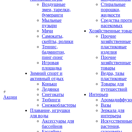
Воздушные
Стиральные
змеи, тарелки,
порошки,
бумеранги
жидкости
Мыльные
Средства прот
пузыри
насекомых
Мячи
Хозяйственные това
Самокаты,
Прочие
скейты, ролики
хозяйственные
Теннис,
пластиковые
бадминтон,
изделия
пинг-понг
Прочие
Игровая
хозяйственные
площадка
товары
Зимний спорт и
Ведра, тазы
активный отдых
пластиковые
Коньки
Товары для
Ледянки
путешествий
Снегокаты
Интерьер
Акции
Тюбинги
Аромадиффузо
Снежкобластеры
Вазы
Плавание, игрушки
Зеркала для
для воды
интерьера
Аксессуары для
Искусственны
бассейнов
растения,
Бассейны
сухоцветы