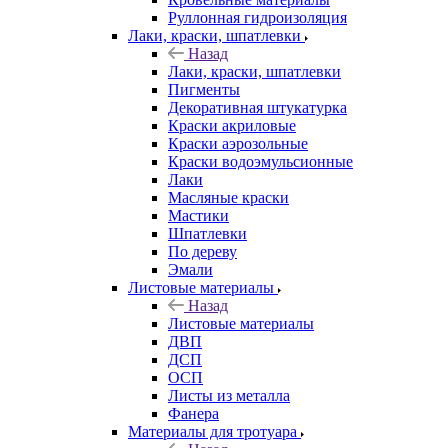
Руллонная гидроизоляция
Лаки, краски, шпатлевки
Назад
Лаки, краски, шпатлевки
Пигменты
Декоративная штукатурка
Краски акриловые
Краски аэрозольные
Краски водоэмульсионные
Лаки
Масляные краски
Мастики
Шпатлевки
По дереву
Эмали
Листовые материалы
Назад
Листовые материалы
ДВП
ДСП
ОСП
Листы из металла
Фанера
Материалы для тротуара