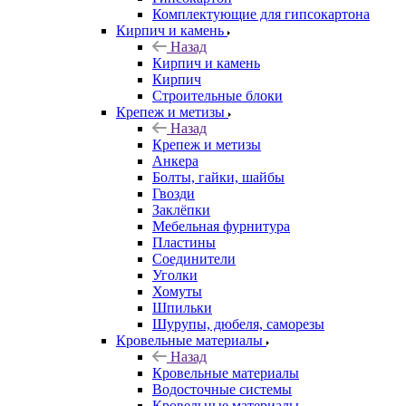
Комплектующие для гипсокартона
Кирпич и камень
Назад
Кирпич и камень
Кирпич
Строительные блоки
Крепеж и метизы
Назад
Крепеж и метизы
Анкера
Болты, гайки, шайбы
Гвозди
Заклёпки
Мебельная фурнитура
Пластины
Соединители
Уголки
Хомуты
Шпильки
Шурупы, дюбеля, саморезы
Кровельные материалы
Назад
Кровельные материалы
Водосточные системы
Кровельные материалы