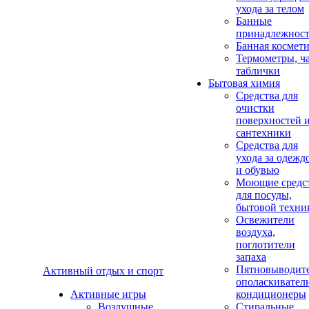
ухода за телом
Банные
принадлежнос
Банная космет
Термометры, ч
таблички
Бытовая химия
Средства для
очистки
поверхностей 
сантехники
Средства для
ухода за одежд
и обувью
Моющие средс
для посуды,
бытовой техни
Освежители
воздуха,
поглотители
запаха
Пятновыводите
Активный отдых и спорт
ополаскивател
Активные игры
кондиционеры
Воздушные
Стиральные