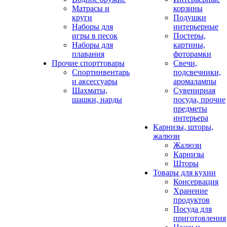
Матрасы и
корзины
круги
Подушки
Наборы для
интерьерные
игры в песок
Постеры,
Наборы для
картины,
плавания
фоторамки
Прочие спорттовары
Свечи,
Спортинвентарь
подсвечники,
и аксессуары
аромалампы
Шахматы,
Сувенирная
шашки, нарды
посуда, прочие
предметы
интерьера
Карнизы, шторы,
жалюзи
Жалюзи
Карнизы
Шторы
Товары для кухни
Консервация
Хранение
продуктов
Посуда для
приготовления