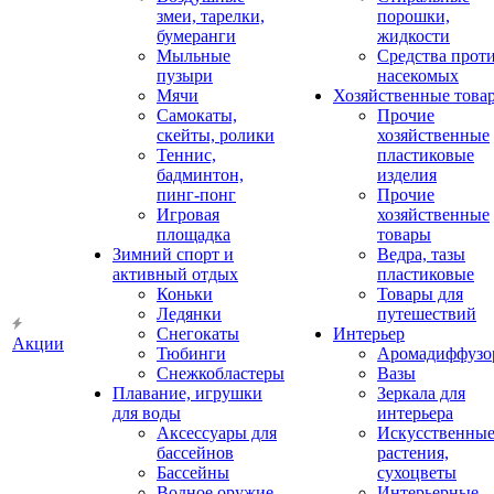
змеи, тарелки,
порошки,
бумеранги
жидкости
Мыльные
Средства прот
пузыри
насекомых
Мячи
Хозяйственные това
Самокаты,
Прочие
скейты, ролики
хозяйственные
Теннис,
пластиковые
бадминтон,
изделия
пинг-понг
Прочие
Игровая
хозяйственные
площадка
товары
Зимний спорт и
Ведра, тазы
активный отдых
пластиковые
Коньки
Товары для
Ледянки
путешествий
Снегокаты
Интерьер
Акции
Тюбинги
Аромадиффузо
Снежкобластеры
Вазы
Плавание, игрушки
Зеркала для
для воды
интерьера
Аксессуары для
Искусственны
бассейнов
растения,
Бассейны
сухоцветы
Водное оружие
Интерьерные