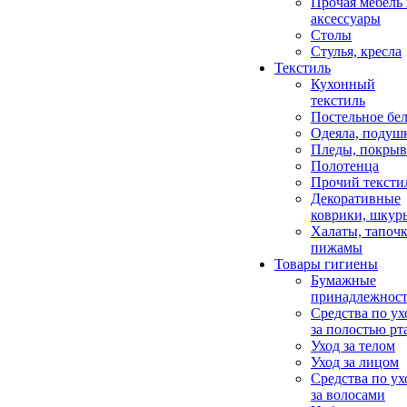
Прочая мебель
аксессуары
Столы
Стулья, кресла
Текстиль
Кухонный
текстиль
Постельное бел
Одеяла, подуш
Пледы, покрыв
Полотенца
Прочий тексти
Декоративные
коврики, шкур
Халаты, тапочк
пижамы
Товары гигиены
Бумажные
принадлежнос
Средства по ух
за полостью рт
Уход за телом
Уход за лицом
Средства по ух
за волосами