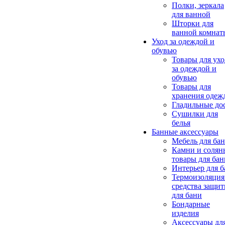
Полки, зеркала
для ванной
Шторки для
ванной комнат
Уход за одеждой и
обувью
Товары для ухо
за одеждой и
обувью
Товары для
хранения одеж
Гладильные до
Сушилки для
белья
Банные аксессуары
Мебель для ба
Камни и солян
товары для бан
Интерьер для 
Термоизоляция
средства защи
для бани
Бондарные
изделия
Аксеcсуары дл