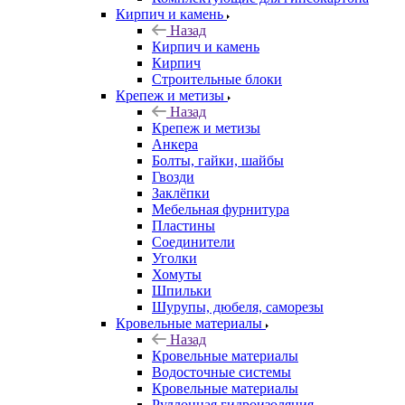
Кирпич и камень
Назад
Кирпич и камень
Кирпич
Строительные блоки
Крепеж и метизы
Назад
Крепеж и метизы
Анкера
Болты, гайки, шайбы
Гвозди
Заклёпки
Мебельная фурнитура
Пластины
Соединители
Уголки
Хомуты
Шпильки
Шурупы, дюбеля, саморезы
Кровельные материалы
Назад
Кровельные материалы
Водосточные системы
Кровельные материалы
Руллонная гидроизоляция