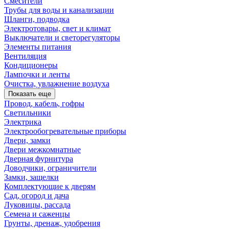
Смесители
Трубы для воды и канализации
Шланги, подводка
Электротовары, свет и климат
Выключатели и светорегуляторы
Элементы питания
Вентиляция
Кондиционеры
Лампочки и ленты
Очистка, увлажнение воздуха
Показать еще
Провод, кабель, гофры
Светильники
Электрика
Электрообогревательные приборы
Двери, замки
Двери межкомнатные
Дверная фурнитура
Доводчики, ограничители
Замки, защелки
Комплектующие к дверям
Сад, огород и дача
Луковицы, рассада
Семена и саженцы
Грунты, дренаж, удобрения