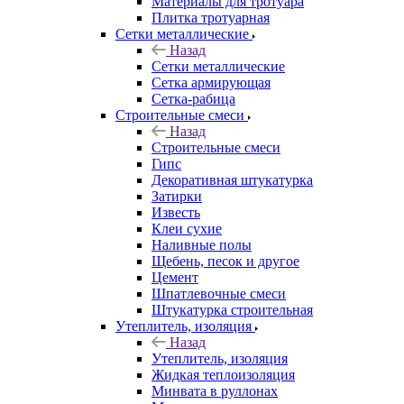
Материалы для тротуара
Плитка тротуарная
Сетки металлические
Назад
Сетки металлические
Сетка армирующая
Сетка-рабица
Строительные смеси
Назад
Строительные смеси
Гипс
Декоративная штукатурка
Затирки
Известь
Клеи сухие
Наливные полы
Щебень, песок и другое
Цемент
Шпатлевочные смеси
Штукатурка строительная
Утеплитель, изоляция
Назад
Утеплитель, изоляция
Жидкая теплоизоляция
Минвата в руллонах