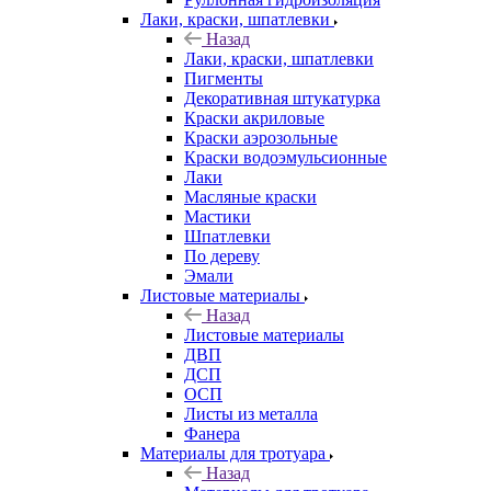
Лаки, краски, шпатлевки
Назад
Лаки, краски, шпатлевки
Пигменты
Декоративная штукатурка
Краски акриловые
Краски аэрозольные
Краски водоэмульсионные
Лаки
Масляные краски
Мастики
Шпатлевки
По дереву
Эмали
Листовые материалы
Назад
Листовые материалы
ДВП
ДСП
ОСП
Листы из металла
Фанера
Материалы для тротуара
Назад