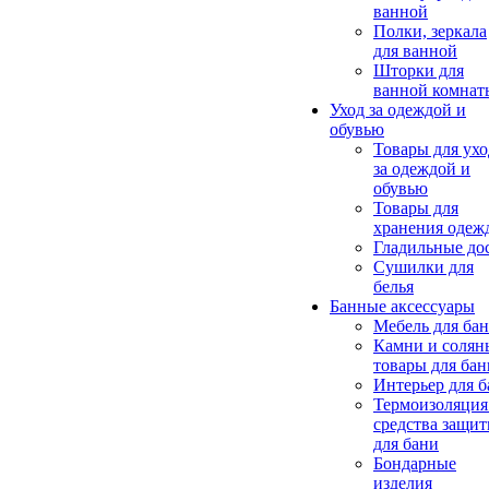
ванной
Полки, зеркала
для ванной
Шторки для
ванной комнат
Уход за одеждой и
обувью
Товары для ухо
за одеждой и
обувью
Товары для
хранения одеж
Гладильные до
Сушилки для
белья
Банные аксессуары
Мебель для ба
Камни и солян
товары для бан
Интерьер для 
Термоизоляция
средства защи
для бани
Бондарные
изделия