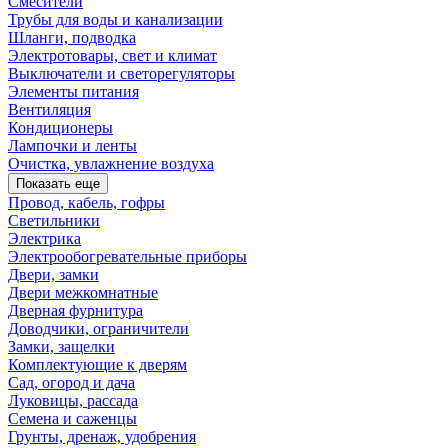
Смесители
Трубы для воды и канализации
Шланги, подводка
Электротовары, свет и климат
Выключатели и светорегуляторы
Элементы питания
Вентиляция
Кондиционеры
Лампочки и ленты
Очистка, увлажнение воздуха
Показать еще
Провод, кабель, гофры
Светильники
Электрика
Электрообогревательные приборы
Двери, замки
Двери межкомнатные
Дверная фурнитура
Доводчики, ограничители
Замки, защелки
Комплектующие к дверям
Сад, огород и дача
Луковицы, рассада
Семена и саженцы
Грунты, дренаж, удобрения