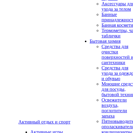
Аксеcсуары дл
ухода за телом
Банные
принадлежнос
Банная космет
Термометры, ч
таблички
Бытовая химия
Средства для
очистки
поверхностей 
сантехники
Средства для
ухода за одежд
и обувью
Моющие средс
для посуды,
бытовой техни
Освежители
воздуха,
поглотители
запаха
Пятновыводите
Активный отдых и спорт
ополаскивател
Активные игры
кондиционеры