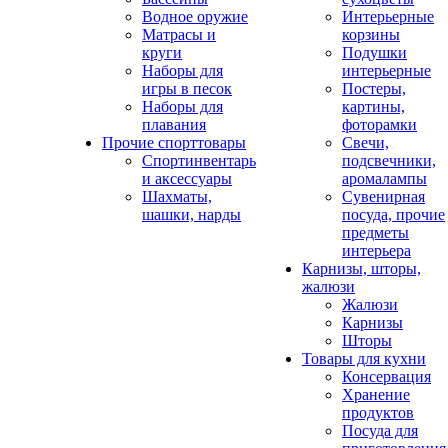
Водное оружие
Интерьерные
Матрасы и
корзины
круги
Подушки
Наборы для
интерьерные
игры в песок
Постеры,
Наборы для
картины,
плавания
фоторамки
Прочие спорттовары
Свечи,
Спортинвентарь
подсвечники,
и аксессуары
аромалампы
Шахматы,
Сувенирная
шашки, нарды
посуда, прочие
предметы
интерьера
Карнизы, шторы,
жалюзи
Жалюзи
Карнизы
Шторы
Товары для кухни
Консервация
Хранение
продуктов
Посуда для