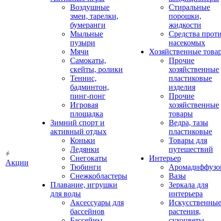
Воздушные
Стиральные
змеи, тарелки,
порошки,
бумеранги
жидкости
Мыльные
Средства прот
пузыри
насекомых
Мячи
Хозяйственные това
Самокаты,
Прочие
скейты, ролики
хозяйственные
Теннис,
пластиковые
бадминтон,
изделия
пинг-понг
Прочие
Игровая
хозяйственные
площадка
товары
Зимний спорт и
Ведра, тазы
активный отдых
пластиковые
Коньки
Товары для
Ледянки
путешествий
Снегокаты
Интерьер
Акции
Тюбинги
Аромадиффузо
Снежкобластеры
Вазы
Плавание, игрушки
Зеркала для
для воды
интерьера
Аксессуары для
Искусственны
бассейнов
растения,
Бассейны
сухоцветы