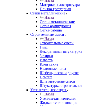
Назад
Материалы для тротуара
Плитка тротуарная
Сетки металлические
Назад
Сетки металлические
Сетка армирующая
Сетка-рабица
Строительные смеси
Назад
Строительные смеси
Гипс
Декоративная штукатурка
Затирки
Известь
Клеи сухие
Наливные полы
Щебень, песок и другое
Цемент
Шпатлевочные смеси
Штукатурка строительная
Утеплитель, изоляция
Назад
Утеплитель, изоляция
Жидкая теплоизоляция