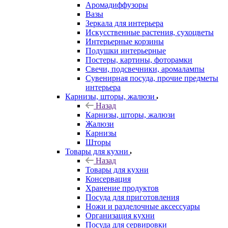
Аромадиффузоры
Вазы
Зеркала для интерьера
Искусственные растения, сухоцветы
Интерьерные корзины
Подушки интерьерные
Постеры, картины, фоторамки
Свечи, подсвечники, аромалампы
Сувенирная посуда, прочие предметы
интерьера
Карнизы, шторы, жалюзи
Назад
Карнизы, шторы, жалюзи
Жалюзи
Карнизы
Шторы
Товары для кухни
Назад
Товары для кухни
Консервация
Хранение продуктов
Посуда для приготовления
Ножи и разделочные аксессуары
Организация кухни
Посуда для сервировки