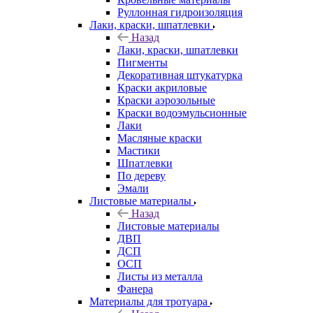
Руллонная гидроизоляция
Лаки, краски, шпатлевки
Назад
Лаки, краски, шпатлевки
Пигменты
Декоративная штукатурка
Краски акриловые
Краски аэрозольные
Краски водоэмульсионные
Лаки
Масляные краски
Мастики
Шпатлевки
По дереву
Эмали
Листовые материалы
Назад
Листовые материалы
ДВП
ДСП
ОСП
Листы из металла
Фанера
Материалы для тротуара