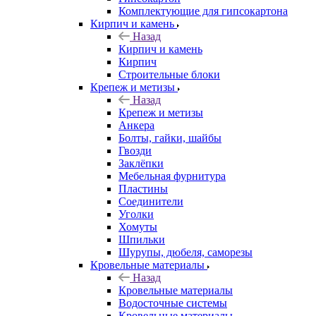
Комплектующие для гипсокартона
Кирпич и камень
Назад
Кирпич и камень
Кирпич
Строительные блоки
Крепеж и метизы
Назад
Крепеж и метизы
Анкера
Болты, гайки, шайбы
Гвозди
Заклёпки
Мебельная фурнитура
Пластины
Соединители
Уголки
Хомуты
Шпильки
Шурупы, дюбеля, саморезы
Кровельные материалы
Назад
Кровельные материалы
Водосточные системы
Кровельные материалы