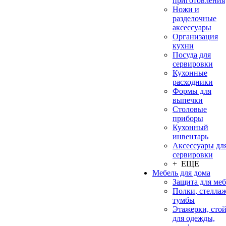
приготовления
Ножи и
разделочные
аксессуары
Организация
кухни
Посуда для
сервировки
Кухонные
расходники
Формы для
выпечки
Столовые
приборы
Кухонный
инвентарь
Аксессуары дл
сервировки
+ ЕЩЕ
Мебель для дома
Защита для ме
Полки, стеллаж
тумбы
Этажерки, сто
для одежды,