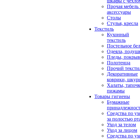
шкафы с чехло
Прочая мебель
аксессуары
Столы
Стулья, кресла
Текстиль
Кухонный
текстиль
Постельное бел
Одеяла, подуш
Пледы, покрыв
Полотенца
Прочий тексти
Декоративные
коврики, шкур
Халаты, тапочк
пижамы
Товары гигиены
Бумажные
принадлежнос
Средства по ух
за полостью рт
Уход за телом
Уход за лицом
Средства по ух