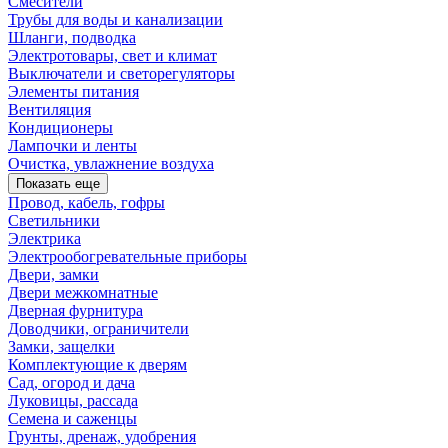
Смесители
Трубы для воды и канализации
Шланги, подводка
Электротовары, свет и климат
Выключатели и светорегуляторы
Элементы питания
Вентиляция
Кондиционеры
Лампочки и ленты
Очистка, увлажнение воздуха
Показать еще
Провод, кабель, гофры
Светильники
Электрика
Электрообогревательные приборы
Двери, замки
Двери межкомнатные
Дверная фурнитура
Доводчики, ограничители
Замки, защелки
Комплектующие к дверям
Сад, огород и дача
Луковицы, рассада
Семена и саженцы
Грунты, дренаж, удобрения