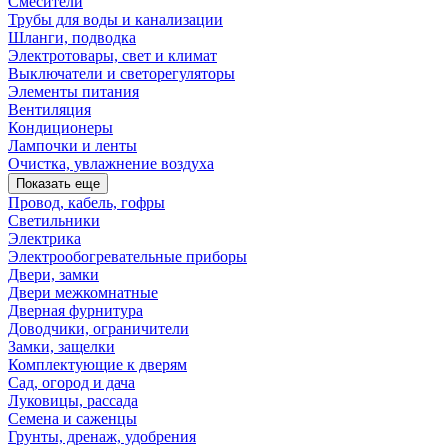
Смесители
Трубы для воды и канализации
Шланги, подводка
Электротовары, свет и климат
Выключатели и светорегуляторы
Элементы питания
Вентиляция
Кондиционеры
Лампочки и ленты
Очистка, увлажнение воздуха
Показать еще
Провод, кабель, гофры
Светильники
Электрика
Электрообогревательные приборы
Двери, замки
Двери межкомнатные
Дверная фурнитура
Доводчики, ограничители
Замки, защелки
Комплектующие к дверям
Сад, огород и дача
Луковицы, рассада
Семена и саженцы
Грунты, дренаж, удобрения