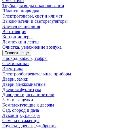
Смесители
Трубы для воды и канализации
Шланги, подводка
Электротовары, свет и климат
Выключатели и светорегуляторы
Элементы питания
Вентиляция
Кондиционеры
Лампочки и ленты
Очистка, увлажнение воздуха
Показать еще
Провод, кабель, гофры
Светильники
Электрика
Электрообогревательные приборы
Двери, замки
Двери межкомнатные
Дверная фурнитура
Доводчики, ограничители
Замки, защелки
Комплектующие к дверям
Сад, огород и дача
Луковицы, рассада
Семена и саженцы
Грунты, дренаж, удобрения