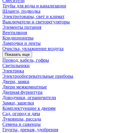
Смесители
Трубы для воды и канализации
Шланги, подводка
Электротовары, свет и климат
Выключатели и светорегуляторы
Элементы питания
Вентиляция
Кондиционеры
Лампочки и ленты
Очистка, увлажнение воздуха
Показать еще
Провод, кабель, гофры
Светильники
Электрика
Электрообогревательные приборы
Двери, замки
Двери межкомнатные
Дверная фурнитура
Доводчики, ограничители
Замки, защелки
Комплектующие к дверям
Сад, огород и дача
Луковицы, рассада
Семена и саженцы
Грунты, дренаж, удобрения