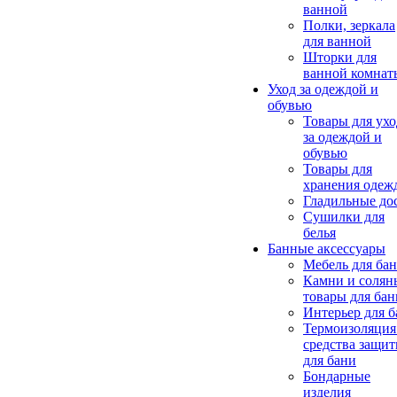
ванной
Полки, зеркала
для ванной
Шторки для
ванной комнат
Уход за одеждой и
обувью
Товары для ухо
за одеждой и
обувью
Товары для
хранения одеж
Гладильные до
Сушилки для
белья
Банные аксессуары
Мебель для ба
Камни и солян
товары для бан
Интерьер для 
Термоизоляция
средства защи
для бани
Бондарные
изделия