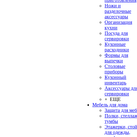
приготовления
Ножи и
разделочные
аксессуары
Организация
кухни
Посуда для
сервировки
Кухонные
расходники
Формы для
выпечки
Столовые
приборы
Кухонный
инвентарь
Аксессуары дл
сервировки
+ ЕЩЕ
Мебель для дома
Защита для ме
Полки, стеллаж
тумбы
Этажерки, сто
для одежды,