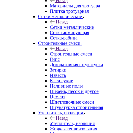
Назад
Материалы для тротуара
Плитка тротуарная
Сетки металлические
Назад
Сетки металлические
Сетка армирующая
Сетка-рабица
Строительные смеси
Назад
Строительные смеси
Гипс
Декоративная штукатурка
Затирки
Известь
Клеи сухие
Наливные полы
Щебень, песок и другое
Цемент
Шпатлевочные смеси
Штукатурка строительная
Утеплитель, изоляция
Назад
Утеплитель, изоляция
Жидкая теплоизоляция