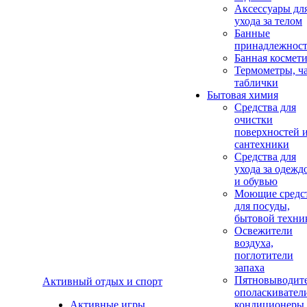
Аксеcсуары дл
ухода за телом
Банные
принадлежнос
Банная космет
Термометры, ч
таблички
Бытовая химия
Средства для
очистки
поверхностей 
сантехники
Средства для
ухода за одежд
и обувью
Моющие средс
для посуды,
бытовой техни
Освежители
воздуха,
поглотители
запаха
Пятновыводите
Активный отдых и спорт
ополаскивател
Активные игры
кондиционеры