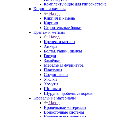
Комплектующие для гипсокартона
Кирпич и камень
Назад
Кирпич и камень
Кирпич
Строительные блоки
Крепеж и метизы
Назад
Крепеж и метизы
Анкера
Болты, гайки, шайбы
Гвозди
Заклёпки
Мебельная фурнитура
Пластины
Соединители
Уголки
Хомуты
Шпильки
Шурупы, дюбеля, саморезы
Кровельные материалы
Назад
Кровельные материалы
Водосточные системы
Кровельные материалы