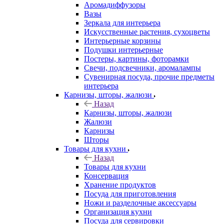
Аромадиффузоры
Вазы
Зеркала для интерьера
Искусственные растения, сухоцветы
Интерьерные корзины
Подушки интерьерные
Постеры, картины, фоторамки
Свечи, подсвечники, аромалампы
Сувенирная посуда, прочие предметы
интерьера
Карнизы, шторы, жалюзи
Назад
Карнизы, шторы, жалюзи
Жалюзи
Карнизы
Шторы
Товары для кухни
Назад
Товары для кухни
Консервация
Хранение продуктов
Посуда для приготовления
Ножи и разделочные аксессуары
Организация кухни
Посуда для сервировки