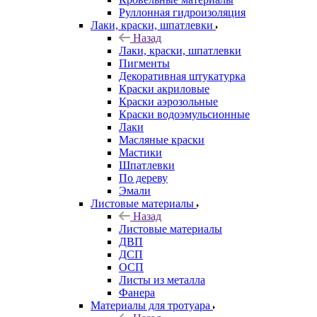
Руллонная гидроизоляция
Лаки, краски, шпатлевки
Назад
Лаки, краски, шпатлевки
Пигменты
Декоративная штукатурка
Краски акриловые
Краски аэрозольные
Краски водоэмульсионные
Лаки
Масляные краски
Мастики
Шпатлевки
По дереву
Эмали
Листовые материалы
Назад
Листовые материалы
ДВП
ДСП
ОСП
Листы из металла
Фанера
Материалы для тротуара