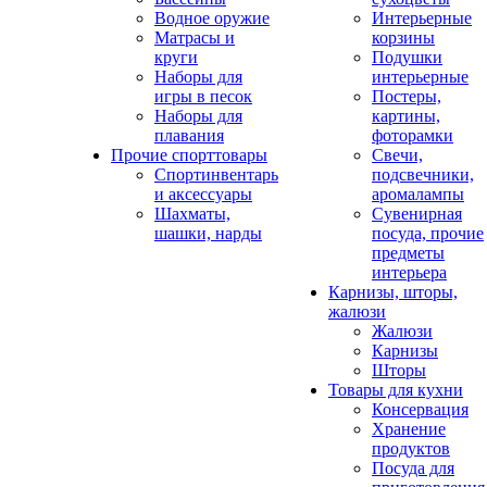
Водное оружие
Интерьерные
Матрасы и
корзины
круги
Подушки
Наборы для
интерьерные
игры в песок
Постеры,
Наборы для
картины,
плавания
фоторамки
Прочие спорттовары
Свечи,
Спортинвентарь
подсвечники,
и аксессуары
аромалампы
Шахматы,
Сувенирная
шашки, нарды
посуда, прочие
предметы
интерьера
Карнизы, шторы,
жалюзи
Жалюзи
Карнизы
Шторы
Товары для кухни
Консервация
Хранение
продуктов
Посуда для