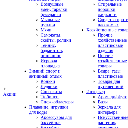
Воздушные
Стиральные
змеи, тарелки,
порошки,
бумеранги
жидкости
Мыльные
Средства прот
пузыри
насекомых
Мячи
Хозяйственные това
Самокаты,
Прочие
скейты, ролики
хозяйственные
Теннис,
пластиковые
бадминтон,
изделия
пинг-понг
Прочие
Игровая
хозяйственные
площадка
товары
Зимний спорт и
Ведра, тазы
активный отдых
пластиковые
Коньки
Товары для
Ледянки
путешествий
Снегокаты
Интерьер
Акции
Тюбинги
Аромадиффузо
Снежкобластеры
Вазы
Плавание, игрушки
Зеркала для
для воды
интерьера
Аксессуары для
Искусственны
бассейнов
растения,
Бассейны
сухоцветы