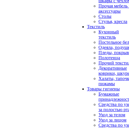
шкафы с чехло
Прочая мебель
аксессуары
Столы
Стулья, кресла
Текстиль
Кухонный
текстиль
Постельное бел
Одеяла, подуш
Пледы, покрыв
Полотенца
Прочий тексти
Декоративные
коврики, шкур
Халаты, тапочк
пижамы
Товары гигиены
Бумажные
принадлежнос
Средства по ух
за полостью рт
Уход за телом
Уход за лицом
Средства по ух