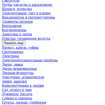
Смесители
Трубы для воды и канализации
Шланги, подводка
Электротовары, свет и климат
Выключатели и светорегуляторы
Элементы питания
Вентиляция
Кондиционеры
Лампочки и ленты
Очистка, увлажнение воздуха
Показать еще
Провод, кабель, гофры
Светильники
Электрика
Электрообогревательные приборы
Двери, замки
Двери межкомнатные
Дверная фурнитура
Доводчики, ограничители
Замки, защелки
Комплектующие к дверям
Сад, огород и дача
Луковицы, рассада
Семена и саженцы
Грунты, дренаж, удобрения