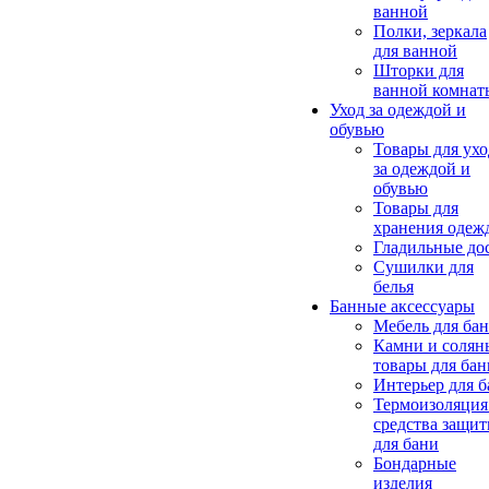
ванной
Полки, зеркала
для ванной
Шторки для
ванной комнат
Уход за одеждой и
обувью
Товары для ухо
за одеждой и
обувью
Товары для
хранения одеж
Гладильные до
Сушилки для
белья
Банные аксессуары
Мебель для ба
Камни и солян
товары для бан
Интерьер для 
Термоизоляция
средства защи
для бани
Бондарные
изделия