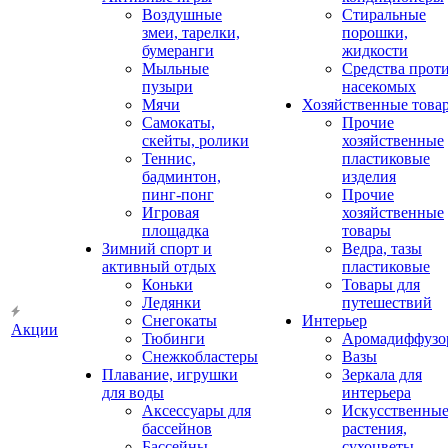
Воздушные
Стиральные
змеи, тарелки,
порошки,
бумеранги
жидкости
Мыльные
Средства прот
пузыри
насекомых
Мячи
Хозяйственные това
Самокаты,
Прочие
скейты, ролики
хозяйственные
Теннис,
пластиковые
бадминтон,
изделия
пинг-понг
Прочие
Игровая
хозяйственные
площадка
товары
Зимний спорт и
Ведра, тазы
активный отдых
пластиковые
Коньки
Товары для
Ледянки
путешествий
Снегокаты
Интерьер
Акции
Тюбинги
Аромадиффузо
Снежкобластеры
Вазы
Плавание, игрушки
Зеркала для
для воды
интерьера
Аксессуары для
Искусственны
бассейнов
растения,
Бассейны
сухоцветы