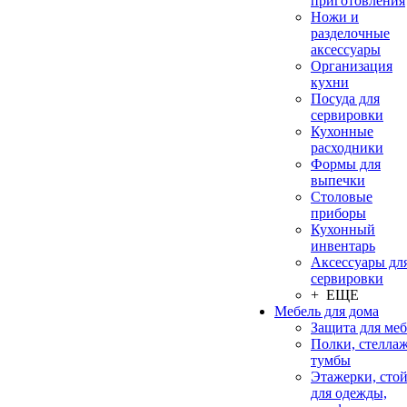
приготовления
Ножи и
разделочные
аксессуары
Организация
кухни
Посуда для
сервировки
Кухонные
расходники
Формы для
выпечки
Столовые
приборы
Кухонный
инвентарь
Аксессуары дл
сервировки
+ ЕЩЕ
Мебель для дома
Защита для ме
Полки, стеллаж
тумбы
Этажерки, сто
для одежды,