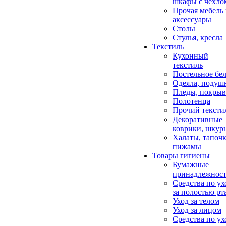
шкафы с чехло
Прочая мебель
аксессуары
Столы
Стулья, кресла
Текстиль
Кухонный
текстиль
Постельное бел
Одеяла, подуш
Пледы, покрыв
Полотенца
Прочий тексти
Декоративные
коврики, шкур
Халаты, тапочк
пижамы
Товары гигиены
Бумажные
принадлежнос
Средства по ух
за полостью рт
Уход за телом
Уход за лицом
Средства по ух