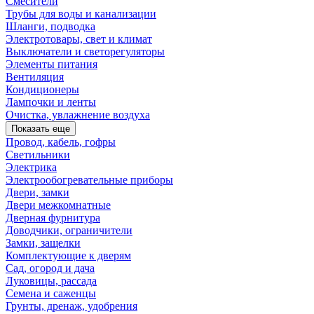
Смесители
Трубы для воды и канализации
Шланги, подводка
Электротовары, свет и климат
Выключатели и светорегуляторы
Элементы питания
Вентиляция
Кондиционеры
Лампочки и ленты
Очистка, увлажнение воздуха
Показать еще
Провод, кабель, гофры
Светильники
Электрика
Электрообогревательные приборы
Двери, замки
Двери межкомнатные
Дверная фурнитура
Доводчики, ограничители
Замки, защелки
Комплектующие к дверям
Сад, огород и дача
Луковицы, рассада
Семена и саженцы
Грунты, дренаж, удобрения