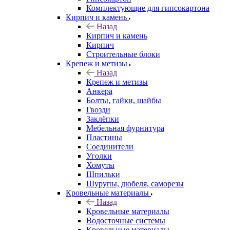
Комплектующие для гипсокартона
Кирпич и камень
Назад
Кирпич и камень
Кирпич
Строительные блоки
Крепеж и метизы
Назад
Крепеж и метизы
Анкера
Болты, гайки, шайбы
Гвозди
Заклёпки
Мебельная фурнитура
Пластины
Соединители
Уголки
Хомуты
Шпильки
Шурупы, дюбеля, саморезы
Кровельные материалы
Назад
Кровельные материалы
Водосточные системы
Кровельные материалы