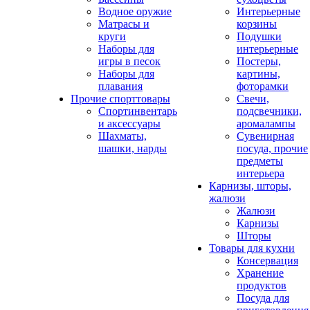
Водное оружие
Интерьерные
Матрасы и
корзины
круги
Подушки
Наборы для
интерьерные
игры в песок
Постеры,
Наборы для
картины,
плавания
фоторамки
Прочие спорттовары
Свечи,
Спортинвентарь
подсвечники,
и аксессуары
аромалампы
Шахматы,
Сувенирная
шашки, нарды
посуда, прочие
предметы
интерьера
Карнизы, шторы,
жалюзи
Жалюзи
Карнизы
Шторы
Товары для кухни
Консервация
Хранение
продуктов
Посуда для