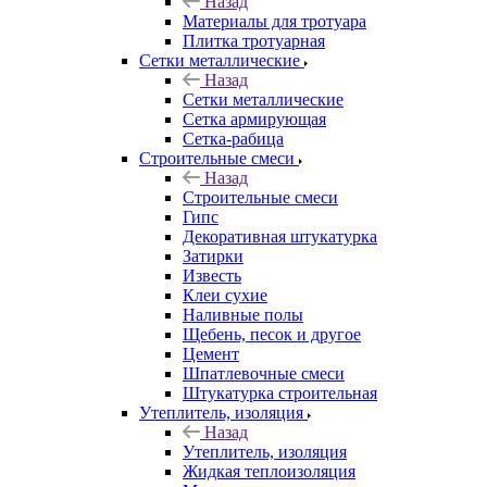
Назад
Материалы для тротуара
Плитка тротуарная
Сетки металлические
Назад
Сетки металлические
Сетка армирующая
Сетка-рабица
Строительные смеси
Назад
Строительные смеси
Гипс
Декоративная штукатурка
Затирки
Известь
Клеи сухие
Наливные полы
Щебень, песок и другое
Цемент
Шпатлевочные смеси
Штукатурка строительная
Утеплитель, изоляция
Назад
Утеплитель, изоляция
Жидкая теплоизоляция