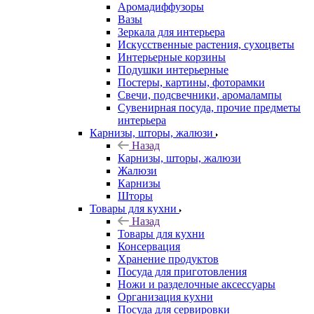
Аромадиффузоры
Вазы
Зеркала для интерьера
Искусственные растения, сухоцветы
Интерьерные корзины
Подушки интерьерные
Постеры, картины, фоторамки
Свечи, подсвечники, аромалампы
Сувенирная посуда, прочие предметы
интерьера
Карнизы, шторы, жалюзи
Назад
Карнизы, шторы, жалюзи
Жалюзи
Карнизы
Шторы
Товары для кухни
Назад
Товары для кухни
Консервация
Хранение продуктов
Посуда для приготовления
Ножи и разделочные аксессуары
Организация кухни
Посуда для сервировки