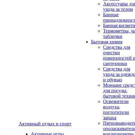
Аксеcсуары дл
ухода за телом
Банные
принадлежнос
Банная космет
Термометры, ч
таблички
Бытовая химия
Средства для
очистки
поверхностей 
сантехники
Средства для
ухода за одежд
и обувью
Моющие средс
для посуды,
бытовой техни
Освежители
воздуха,
поглотители
запаха
Пятновыводите
Активный отдых и спорт
ополаскивател
Активные игры
кондиционеры