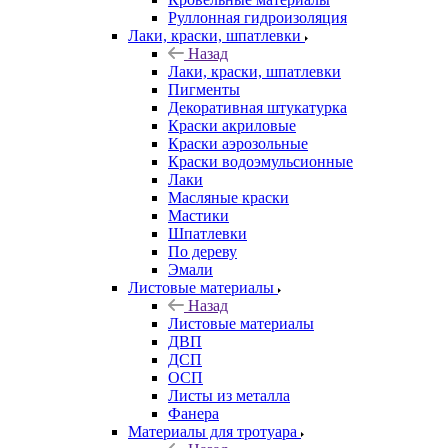
Руллонная гидроизоляция
Лаки, краски, шпатлевки
Назад
Лаки, краски, шпатлевки
Пигменты
Декоративная штукатурка
Краски акриловые
Краски аэрозольные
Краски водоэмульсионные
Лаки
Масляные краски
Мастики
Шпатлевки
По дереву
Эмали
Листовые материалы
Назад
Листовые материалы
ДВП
ДСП
ОСП
Листы из металла
Фанера
Материалы для тротуара