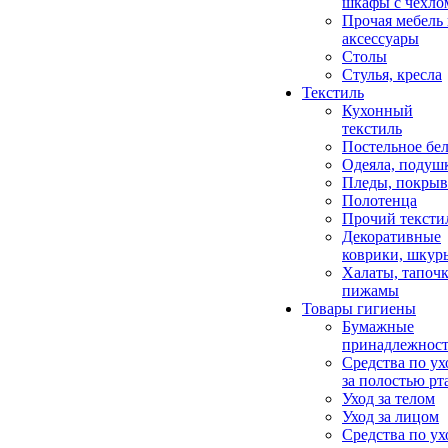
шкафы с чехло
Прочая мебель
аксессуары
Столы
Стулья, кресла
Текстиль
Кухонный
текстиль
Постельное бел
Одеяла, подуш
Пледы, покрыв
Полотенца
Прочий тексти
Декоративные
коврики, шкур
Халаты, тапочк
пижамы
Товары гигиены
Бумажные
принадлежнос
Средства по ух
за полостью рт
Уход за телом
Уход за лицом
Средства по ух