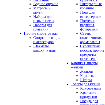
Водное оружие
Интерьерные
Матрасы и
корзины
круги
Подушки
Наборы для
интерьерные
игры в песок
Постеры,
Наборы для
картины,
плавания
фоторамки
Прочие спорттовары
Свечи,
Спортинвентарь
подсвечники,
и аксессуары
аромалампы
Шахматы,
Сувенирная
шашки, нарды
посуда, прочие
предметы
интерьера
Карнизы, шторы,
жалюзи
Жалюзи
Карнизы
Шторы
Товары для кухни
Консервация
Хранение
продуктов
Посуда для