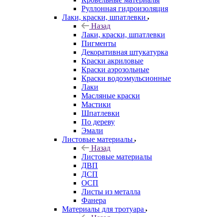
Руллонная гидроизоляция
Лаки, краски, шпатлевки
Назад
Лаки, краски, шпатлевки
Пигменты
Декоративная штукатурка
Краски акриловые
Краски аэрозольные
Краски водоэмульсионные
Лаки
Масляные краски
Мастики
Шпатлевки
По дереву
Эмали
Листовые материалы
Назад
Листовые материалы
ДВП
ДСП
ОСП
Листы из металла
Фанера
Материалы для тротуара