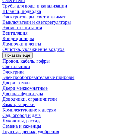
Смесители
Трубы для воды и канализации
Шланги, подводка
Электротовары, свет и климат
Выключатели и светорегуляторы
Элементы питания
Вентиляция
Кондиционеры
Лампочки и ленты
Очистка, увлажнение воздуха
Показать еще
Провод, кабель, гофры
Светильники
Электрика
Электрообогревательные приборы
Двери, замки
Двери межкомнатные
Дверная фурнитура
Доводчики, ограничители
Замки, защелки
Комплектующие к дверям
Сад, огород и дача
Луковицы, рассада
Семена и саженцы
Грунты, дренаж, удобрения