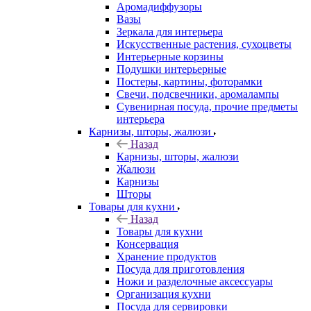
Аромадиффузоры
Вазы
Зеркала для интерьера
Искусственные растения, сухоцветы
Интерьерные корзины
Подушки интерьерные
Постеры, картины, фоторамки
Свечи, подсвечники, аромалампы
Сувенирная посуда, прочие предметы
интерьера
Карнизы, шторы, жалюзи
Назад
Карнизы, шторы, жалюзи
Жалюзи
Карнизы
Шторы
Товары для кухни
Назад
Товары для кухни
Консервация
Хранение продуктов
Посуда для приготовления
Ножи и разделочные аксессуары
Организация кухни
Посуда для сервировки