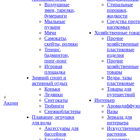
Воздушные
Стиральные
змеи, тарелки,
порошки,
бумеранги
жидкости
Мыльные
Средства прот
пузыри
насекомых
Мячи
Хозяйственные това
Самокаты,
Прочие
скейты, ролики
хозяйственные
Теннис,
пластиковые
бадминтон,
изделия
пинг-понг
Прочие
Игровая
хозяйственные
площадка
товары
Зимний спорт и
Ведра, тазы
активный отдых
пластиковые
Коньки
Товары для
Ледянки
путешествий
Снегокаты
Интерьер
Акции
Тюбинги
Аромадиффузо
Снежкобластеры
Вазы
Плавание, игрушки
Зеркала для
для воды
интерьера
Аксессуары для
Искусственны
бассейнов
растения,
Бассейны
сухоцветы