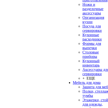
приготовления
Ножи и
разделочные
аксессуары
Организация
кухни
Посуда для
сервировки
Кухонные
расходники
Формы для
выпечки
Столовые
приборы
Кухонный
инвентарь
Аксессуары дл
сервировки
+ ЕЩЕ
Мебель для дома
Защита для ме
Полки, стеллаж
тумбы
Этажерки, сто
для одежды,