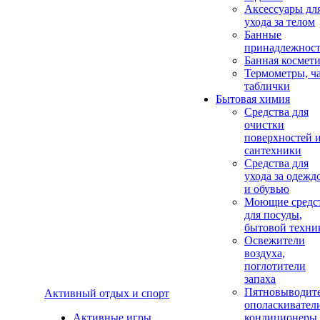
Аксеcсуары дл
ухода за телом
Банные
принадлежнос
Банная космет
Термометры, ч
таблички
Бытовая химия
Средства для
очистки
поверхностей 
сантехники
Средства для
ухода за одежд
и обувью
Моющие средс
для посуды,
бытовой техни
Освежители
воздуха,
поглотители
запаха
Пятновыводите
Активный отдых и спорт
ополаскивател
Активные игры
кондиционеры