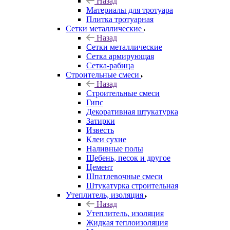
Назад
Материалы для тротуара
Плитка тротуарная
Сетки металлические
Назад
Сетки металлические
Сетка армирующая
Сетка-рабица
Строительные смеси
Назад
Строительные смеси
Гипс
Декоративная штукатурка
Затирки
Известь
Клеи сухие
Наливные полы
Щебень, песок и другое
Цемент
Шпатлевочные смеси
Штукатурка строительная
Утеплитель, изоляция
Назад
Утеплитель, изоляция
Жидкая теплоизоляция