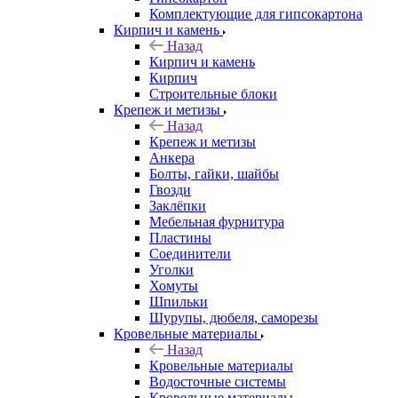
Комплектующие для гипсокартона
Кирпич и камень
Назад
Кирпич и камень
Кирпич
Строительные блоки
Крепеж и метизы
Назад
Крепеж и метизы
Анкера
Болты, гайки, шайбы
Гвозди
Заклёпки
Мебельная фурнитура
Пластины
Соединители
Уголки
Хомуты
Шпильки
Шурупы, дюбеля, саморезы
Кровельные материалы
Назад
Кровельные материалы
Водосточные системы
Кровельные материалы