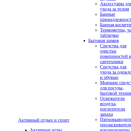
Аксеcсуары дл
ухода за телом
Банные
принадлежнос
Банная космет
Термометры, ч
таблички
Бытовая химия
Средства для
очистки
поверхностей 
сантехники
Средства для
ухода за одежд
и обувью
Моющие средс
для посуды,
бытовой техни
Освежители
воздуха,
поглотители
запаха
Пятновыводите
Активный отдых и спорт
ополаскивател
Активные игры
кондиционеры