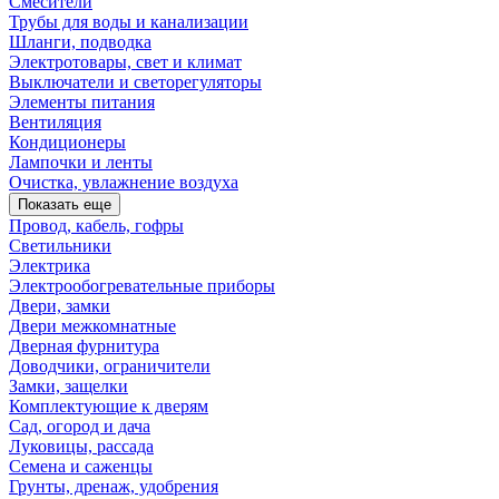
Смесители
Трубы для воды и канализации
Шланги, подводка
Электротовары, свет и климат
Выключатели и светорегуляторы
Элементы питания
Вентиляция
Кондиционеры
Лампочки и ленты
Очистка, увлажнение воздуха
Показать еще
Провод, кабель, гофры
Светильники
Электрика
Электрообогревательные приборы
Двери, замки
Двери межкомнатные
Дверная фурнитура
Доводчики, ограничители
Замки, защелки
Комплектующие к дверям
Сад, огород и дача
Луковицы, рассада
Семена и саженцы
Грунты, дренаж, удобрения