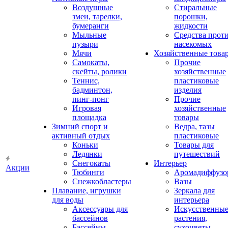
Воздушные
Стиральные
змеи, тарелки,
порошки,
бумеранги
жидкости
Мыльные
Средства прот
пузыри
насекомых
Мячи
Хозяйственные това
Самокаты,
Прочие
скейты, ролики
хозяйственные
Теннис,
пластиковые
бадминтон,
изделия
пинг-понг
Прочие
Игровая
хозяйственные
площадка
товары
Зимний спорт и
Ведра, тазы
активный отдых
пластиковые
Коньки
Товары для
Ледянки
путешествий
Снегокаты
Интерьер
Акции
Тюбинги
Аромадиффузо
Снежкобластеры
Вазы
Плавание, игрушки
Зеркала для
для воды
интерьера
Аксессуары для
Искусственны
бассейнов
растения,
Бассейны
сухоцветы