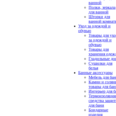
ванной
Полки, зеркала
для ванной
Шторки для
ванной комнат
Уход за одеждой и
обувью
Товары для ухо
за одеждой и
обувью
Товары для
хранения одеж
Гладильные до
Сушилки для
белья
Банные аксессуары
Мебель для ба
Камни и солян
товары для бан
Интерьер для 
Термоизоляция
средства защи
для бани
Бондарные
изделия