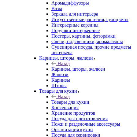
Аромадиффузоры
Вазы
Зеркала для интерьера
Искусственные растения, сухоцветы
Интерьерные корзины
Подушки интерьерные
Постеры, картины, фоторамки
Свечи, подсвечники, аромалампы
Сувенирная посуда, прочие предметы
интерьера
Карнизы, шторы, жалюзи
Назад
Карнизы, шторы, жалюзи
Жалюзи
Карнизы
Шторы
Товары для кухни
Назад
Товары для кухни
Консервация
Хранение продуктов
Посуда для приготовления
Ножи и разделочные аксессуары
Организация кухни
Посуда для сервировки