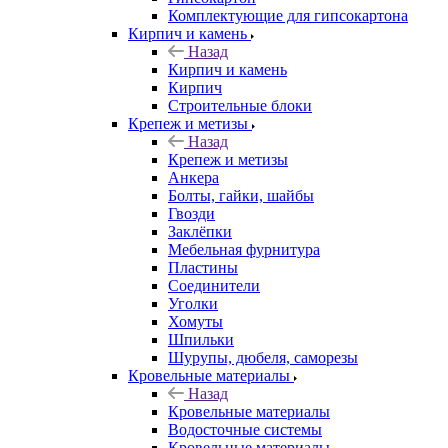
Комплектующие для гипсокартона
Кирпич и камень
Назад
Кирпич и камень
Кирпич
Строительные блоки
Крепеж и метизы
Назад
Крепеж и метизы
Анкера
Болты, гайки, шайбы
Гвозди
Заклёпки
Мебельная фурнитура
Пластины
Соединители
Уголки
Хомуты
Шпильки
Шурупы, дюбеля, саморезы
Кровельные материалы
Назад
Кровельные материалы
Водосточные системы
Кровельные материалы