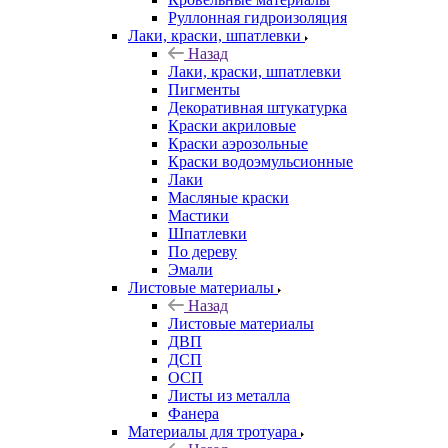
Руллонная гидроизоляция
Лаки, краски, шпатлевки
Назад
Лаки, краски, шпатлевки
Пигменты
Декоративная штукатурка
Краски акриловые
Краски аэрозольные
Краски водоэмульсионные
Лаки
Масляные краски
Мастики
Шпатлевки
По дереву
Эмали
Листовые материалы
Назад
Листовые материалы
ДВП
ДСП
ОСП
Листы из металла
Фанера
Материалы для тротуара