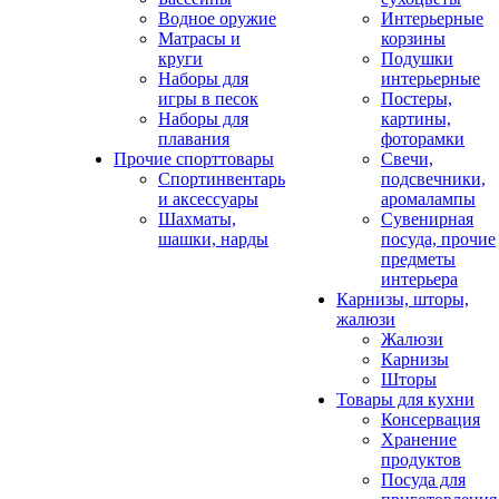
Водное оружие
Интерьерные
Матрасы и
корзины
круги
Подушки
Наборы для
интерьерные
игры в песок
Постеры,
Наборы для
картины,
плавания
фоторамки
Прочие спорттовары
Свечи,
Спортинвентарь
подсвечники,
и аксессуары
аромалампы
Шахматы,
Сувенирная
шашки, нарды
посуда, прочие
предметы
интерьера
Карнизы, шторы,
жалюзи
Жалюзи
Карнизы
Шторы
Товары для кухни
Консервация
Хранение
продуктов
Посуда для