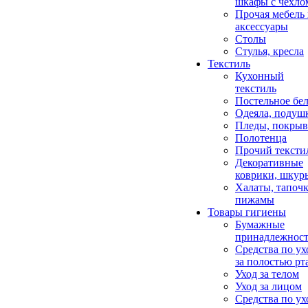
шкафы с чехло
Прочая мебель
аксессуары
Столы
Стулья, кресла
Текстиль
Кухонный
текстиль
Постельное бел
Одеяла, подуш
Пледы, покрыв
Полотенца
Прочий тексти
Декоративные
коврики, шкур
Халаты, тапочк
пижамы
Товары гигиены
Бумажные
принадлежнос
Средства по ух
за полостью рт
Уход за телом
Уход за лицом
Средства по ух