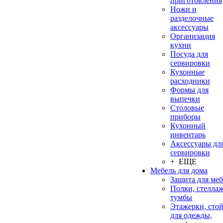
приготовления
Ножи и
разделочные
аксессуары
Организация
кухни
Посуда для
сервировки
Кухонные
расходники
Формы для
выпечки
Столовые
приборы
Кухонный
инвентарь
Аксессуары дл
сервировки
+ ЕЩЕ
Мебель для дома
Защита для ме
Полки, стеллаж
тумбы
Этажерки, сто
для одежды,