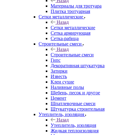
Назад
Материалы для тротуара
Плитка тротуарная
Сетки металлические
Назад
Сетки металлические
Сетка армирующая
Сетка-рабица
Строительные смеси
Назад
Строительные смеси
Гипс
Декоративная штукатурка
Затирки
Известь
Клеи сухие
Наливные полы
Щебень, песок и другое
Цемент
Шпатлевочные смеси
Штукатурка строительная
Утеплитель, изоляция
Назад
Утеплитель, изоляция
Жидкая теплоизоляция