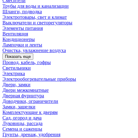
Смесители
Трубы для воды и канализации
Шланги, подводка
Электротовары, свет и климат
Выключатели и светорегуляторы
Элементы питания
Вентиляция
Кондиционеры
Лампочки и ленты
Очистка, увлажнение воздуха
Показать еще
Провод, кабель, гофры
Светильники
Электрика
Электрообогревательные приборы
Двери, замки
Двери межкомнатные
Дверная фурнитура
Доводчики, ограничители
Замки, защелки
Комплектующие к дверям
Сад, огород и дача
Луковицы, рассада
Семена и саженцы
Грунты, дренаж, удобрения