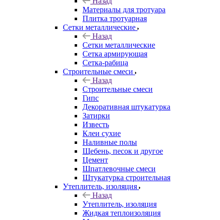
Назад
Материалы для тротуара
Плитка тротуарная
Сетки металлические
Назад
Сетки металлические
Сетка армирующая
Сетка-рабица
Строительные смеси
Назад
Строительные смеси
Гипс
Декоративная штукатурка
Затирки
Известь
Клеи сухие
Наливные полы
Щебень, песок и другое
Цемент
Шпатлевочные смеси
Штукатурка строительная
Утеплитель, изоляция
Назад
Утеплитель, изоляция
Жидкая теплоизоляция