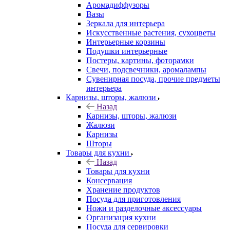
Аромадиффузоры
Вазы
Зеркала для интерьера
Искусственные растения, сухоцветы
Интерьерные корзины
Подушки интерьерные
Постеры, картины, фоторамки
Свечи, подсвечники, аромалампы
Сувенирная посуда, прочие предметы
интерьера
Карнизы, шторы, жалюзи
Назад
Карнизы, шторы, жалюзи
Жалюзи
Карнизы
Шторы
Товары для кухни
Назад
Товары для кухни
Консервация
Хранение продуктов
Посуда для приготовления
Ножи и разделочные аксессуары
Организация кухни
Посуда для сервировки