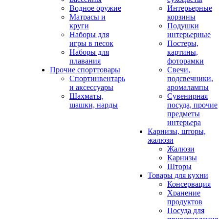
Водное оружие
Интерьерные
Матрасы и
корзины
круги
Подушки
Наборы для
интерьерные
игры в песок
Постеры,
Наборы для
картины,
плавания
фоторамки
Прочие спорттовары
Свечи,
Спортинвентарь
подсвечники,
и аксессуары
аромалампы
Шахматы,
Сувенирная
шашки, нарды
посуда, прочие
предметы
интерьера
Карнизы, шторы,
жалюзи
Жалюзи
Карнизы
Шторы
Товары для кухни
Консервация
Хранение
продуктов
Посуда для