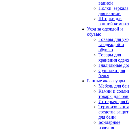
ванной
Полки, зеркала
для ванной
Шторки для
ванной комнат
Уход за одеждой и
обувью
Товары для ухо
за одеждой и
обувью
Товары для
хранения одеж
Гладильные до
Сушилки для
белья
Банные аксессуары
Мебель для ба
Камни и солян
товары для бан
Интерьер для 
Термоизоляция
средства защи
для бани
Бондарные
изделия