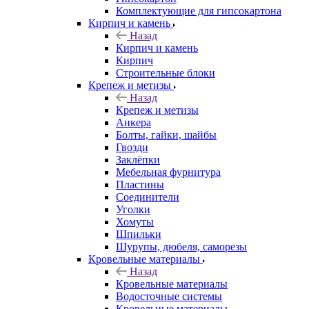
Комплектующие для гипсокартона
Кирпич и камень
Назад
Кирпич и камень
Кирпич
Строительные блоки
Крепеж и метизы
Назад
Крепеж и метизы
Анкера
Болты, гайки, шайбы
Гвозди
Заклёпки
Мебельная фурнитура
Пластины
Соединители
Уголки
Хомуты
Шпильки
Шурупы, дюбеля, саморезы
Кровельные материалы
Назад
Кровельные материалы
Водосточные системы
Кровельные материалы