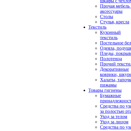
шкафы с чехло
Прочая мебель
аксессуары
Столы
Стулья, кресла
Текстиль
Кухонный
текстиль
Постельное бел
Одеяла, подуш
Пледы, покрыв
Полотенца
Прочий тексти
Декоративные
коврики, шкур
Халаты, тапочк
пижамы
Товары гигиены
Бумажные
принадлежнос
Средства по ух
за полостью рт
Уход за телом
Уход за лицом
Средства по ух