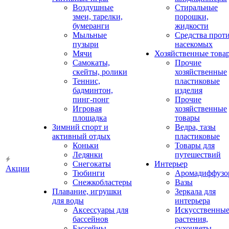
Воздушные
Стиральные
змеи, тарелки,
порошки,
бумеранги
жидкости
Мыльные
Средства прот
пузыри
насекомых
Мячи
Хозяйственные това
Самокаты,
Прочие
скейты, ролики
хозяйственные
Теннис,
пластиковые
бадминтон,
изделия
пинг-понг
Прочие
Игровая
хозяйственные
площадка
товары
Зимний спорт и
Ведра, тазы
активный отдых
пластиковые
Коньки
Товары для
Ледянки
путешествий
Снегокаты
Интерьер
Акции
Тюбинги
Аромадиффузо
Снежкобластеры
Вазы
Плавание, игрушки
Зеркала для
для воды
интерьера
Аксессуары для
Искусственны
бассейнов
растения,
Бассейны
сухоцветы