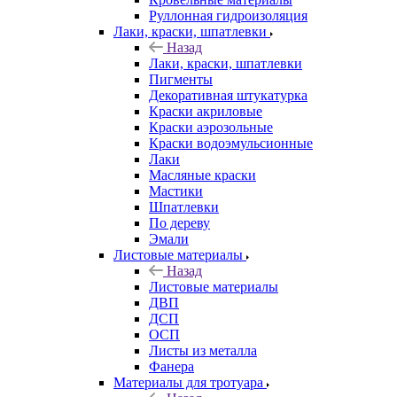
Руллонная гидроизоляция
Лаки, краски, шпатлевки
Назад
Лаки, краски, шпатлевки
Пигменты
Декоративная штукатурка
Краски акриловые
Краски аэрозольные
Краски водоэмульсионные
Лаки
Масляные краски
Мастики
Шпатлевки
По дереву
Эмали
Листовые материалы
Назад
Листовые материалы
ДВП
ДСП
ОСП
Листы из металла
Фанера
Материалы для тротуара