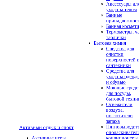
Аксеcсуары дл
ухода за телом
Банные
принадлежнос
Банная космет
Термометры, ч
таблички
Бытовая химия
Средства для
очистки
поверхностей 
сантехники
Средства для
ухода за одежд
и обувью
Моющие средс
для посуды,
бытовой техни
Освежители
воздуха,
поглотители
запаха
Пятновыводите
Активный отдых и спорт
ополаскивател
Активные игры
кондиционеры