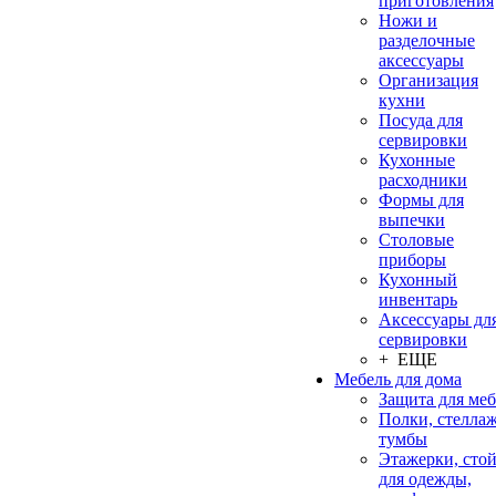
приготовления
Ножи и
разделочные
аксессуары
Организация
кухни
Посуда для
сервировки
Кухонные
расходники
Формы для
выпечки
Столовые
приборы
Кухонный
инвентарь
Аксессуары дл
сервировки
+ ЕЩЕ
Мебель для дома
Защита для ме
Полки, стеллаж
тумбы
Этажерки, сто
для одежды,