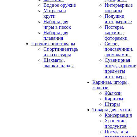
Водное оружие
Интерьерные
Матрасы и
корзины
круги
Подушки
Наборы для
интерьерные
игры в песок
Постеры,
Наборы для
картины,
плавания
фоторамки
Прочие спорттовары
Свечи,
Спортинвентарь
подсвечники,
и аксессуары
аромалампы
Шахматы,
Сувенирная
шашки, нарды
посуда, прочие
предметы
интерьера
Карнизы, шторы,
жалюзи
Жалюзи
Карнизы
Шторы
Товары для кухни
Консервация
Хранение
продуктов
Посуда для