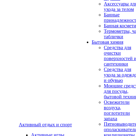
Аксеcсуары дл
ухода за телом
Банные
принадлежнос
Банная космет
Термометры, ч
таблички
Бытовая химия
Средства для
очистки
поверхностей 
сантехники
Средства для
ухода за одежд
и обувью
Моющие средс
для посуды,
бытовой техни
Освежители
воздуха,
поглотители
запаха
Пятновыводите
Активный отдых и спорт
ополаскивател
Активные игры
кондиционеры