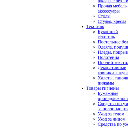
шкафы с чехло
Прочая мебель
аксессуары
Столы
Стулья, кресла
Текстиль
Кухонный
текстиль
Постельное бел
Одеяла, подуш
Пледы, покрыв
Полотенца
Прочий тексти
Декоративные
коврики, шкур
Халаты, тапочк
пижамы
Товары гигиены
Бумажные
принадлежнос
Средства по ух
за полостью рт
Уход за телом
Уход за лицом
Средства по ух