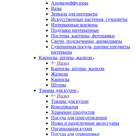
Аромадиффузоры
Вазы
Зеркала для интерьера
Искусственные растения, сухоцветы
Интерьерные корзины
Подушки интерьерные
Постеры, картины, фоторамки
Свечи, подсвечники, аромалампы
Сувенирная посуда, прочие предметы
интерьера
Карнизы, шторы, жалюзи
Назад
Карнизы, шторы, жалюзи
Жалюзи
Карнизы
Шторы
Товары для кухни
Назад
Товары для кухни
Консервация
Хранение продуктов
Посуда для приготовления
Ножи и разделочные аксессуары
Организация кухни
Посуда для сервировки