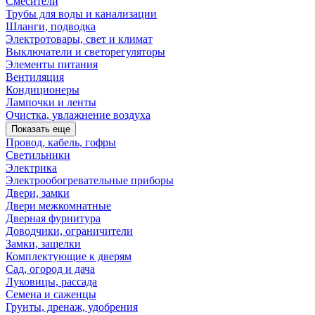
Смесители
Трубы для воды и канализации
Шланги, подводка
Электротовары, свет и климат
Выключатели и светорегуляторы
Элементы питания
Вентиляция
Кондиционеры
Лампочки и ленты
Очистка, увлажнение воздуха
Показать еще
Провод, кабель, гофры
Светильники
Электрика
Электрообогревательные приборы
Двери, замки
Двери межкомнатные
Дверная фурнитура
Доводчики, ограничители
Замки, защелки
Комплектующие к дверям
Сад, огород и дача
Луковицы, рассада
Семена и саженцы
Грунты, дренаж, удобрения