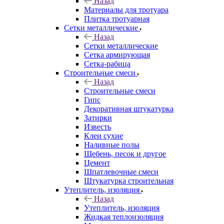
Назад
Материалы для тротуара
Плитка тротуарная
Сетки металлические
Назад
Сетки металлические
Сетка армирующая
Сетка-рабица
Строительные смеси
Назад
Строительные смеси
Гипс
Декоративная штукатурка
Затирки
Известь
Клеи сухие
Наливные полы
Щебень, песок и другое
Цемент
Шпатлевочные смеси
Штукатурка строительная
Утеплитель, изоляция
Назад
Утеплитель, изоляция
Жидкая теплоизоляция