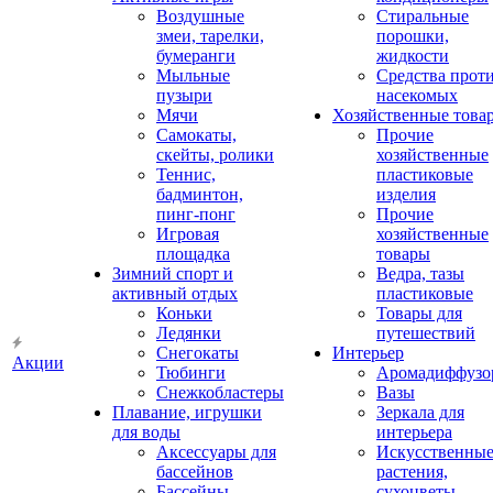
Воздушные
Стиральные
змеи, тарелки,
порошки,
бумеранги
жидкости
Мыльные
Средства прот
пузыри
насекомых
Мячи
Хозяйственные това
Самокаты,
Прочие
скейты, ролики
хозяйственные
Теннис,
пластиковые
бадминтон,
изделия
пинг-понг
Прочие
Игровая
хозяйственные
площадка
товары
Зимний спорт и
Ведра, тазы
активный отдых
пластиковые
Коньки
Товары для
Ледянки
путешествий
Снегокаты
Интерьер
Акции
Тюбинги
Аромадиффузо
Снежкобластеры
Вазы
Плавание, игрушки
Зеркала для
для воды
интерьера
Аксессуары для
Искусственны
бассейнов
растения,
Бассейны
сухоцветы