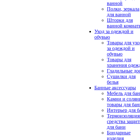
ванной
Полки, зеркала
для ванной
Шторки для
ванной комнат
Уход за одеждой и
обувью
Товары для ухо
за одеждой и
обувью
Товары для
хранения одеж
Гладильные до
Сушилки для
белья
Банные аксессуары
Мебель для ба
Камни и солян
товары для бан
Интерьер для 
Термоизоляция
средства защи
для бани
Бондарные
изделия