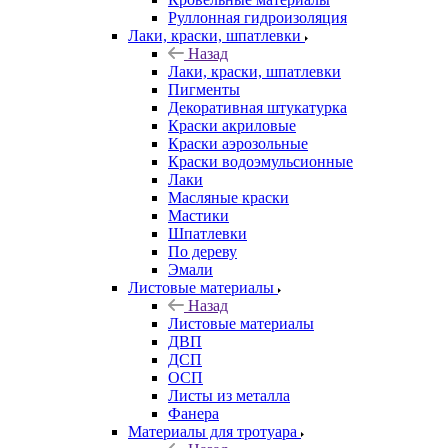
Руллонная гидроизоляция
Лаки, краски, шпатлевки
Назад
Лаки, краски, шпатлевки
Пигменты
Декоративная штукатурка
Краски акриловые
Краски аэрозольные
Краски водоэмульсионные
Лаки
Масляные краски
Мастики
Шпатлевки
По дереву
Эмали
Листовые материалы
Назад
Листовые материалы
ДВП
ДСП
ОСП
Листы из металла
Фанера
Материалы для тротуара