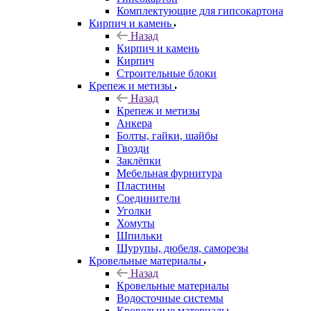
Комплектующие для гипсокартона
Кирпич и камень
Назад
Кирпич и камень
Кирпич
Строительные блоки
Крепеж и метизы
Назад
Крепеж и метизы
Анкера
Болты, гайки, шайбы
Гвозди
Заклёпки
Мебельная фурнитура
Пластины
Соединители
Уголки
Хомуты
Шпильки
Шурупы, дюбеля, саморезы
Кровельные материалы
Назад
Кровельные материалы
Водосточные системы
Кровельные материалы