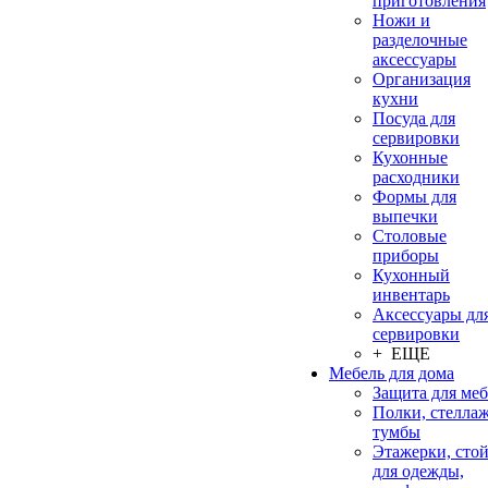
приготовления
Ножи и
разделочные
аксессуары
Организация
кухни
Посуда для
сервировки
Кухонные
расходники
Формы для
выпечки
Столовые
приборы
Кухонный
инвентарь
Аксессуары дл
сервировки
+ ЕЩЕ
Мебель для дома
Защита для ме
Полки, стеллаж
тумбы
Этажерки, сто
для одежды,