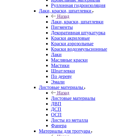
Руллонная гидроизоляция
Лаки, краски, шпатлевки
Назад
Лаки, краски, шпатлевки
Пигменты
Декоративная штукатурка
Краски акриловые
Краски аэрозольные
Краски водоэмульсионные
Лаки
Масляные краски
Мастики
Шпатлевки
По дереву
Эмали
Листовые материалы
Назад
Листовые материалы
ДВП
ДСП
ОСП
Листы из металла
Фанера
Материалы для тротуара