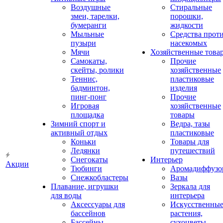
Воздушные
Стиральные
змеи, тарелки,
порошки,
бумеранги
жидкости
Мыльные
Средства прот
пузыри
насекомых
Мячи
Хозяйственные това
Самокаты,
Прочие
скейты, ролики
хозяйственные
Теннис,
пластиковые
бадминтон,
изделия
пинг-понг
Прочие
Игровая
хозяйственные
площадка
товары
Зимний спорт и
Ведра, тазы
активный отдых
пластиковые
Коньки
Товары для
Ледянки
путешествий
Снегокаты
Интерьер
Акции
Тюбинги
Аромадиффузо
Снежкобластеры
Вазы
Плавание, игрушки
Зеркала для
для воды
интерьера
Аксессуары для
Искусственны
бассейнов
растения,
Бассейны
сухоцветы