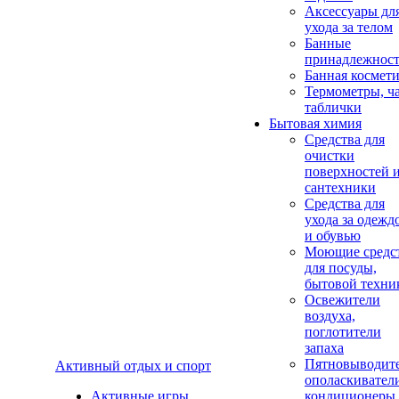
Аксеcсуары дл
ухода за телом
Банные
принадлежнос
Банная космет
Термометры, ч
таблички
Бытовая химия
Средства для
очистки
поверхностей 
сантехники
Средства для
ухода за одежд
и обувью
Моющие средс
для посуды,
бытовой техни
Освежители
воздуха,
поглотители
запаха
Пятновыводите
Активный отдых и спорт
ополаскивател
Активные игры
кондиционеры