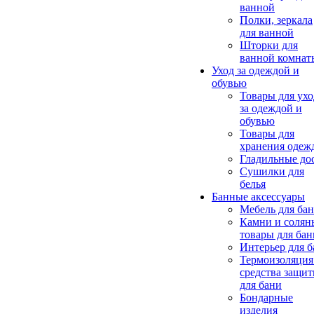
ванной
Полки, зеркала
для ванной
Шторки для
ванной комнат
Уход за одеждой и
обувью
Товары для ухо
за одеждой и
обувью
Товары для
хранения одеж
Гладильные до
Сушилки для
белья
Банные аксессуары
Мебель для ба
Камни и солян
товары для бан
Интерьер для 
Термоизоляция
средства защи
для бани
Бондарные
изделия