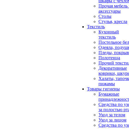
шкафы с чехло
Прочая мебель
аксессуары
Столы
Стулья, кресла
Текстиль
Кухонный
текстиль
Постельное бел
Одеяла, подуш
Пледы, покрыв
Полотенца
Прочий тексти
Декоративные
коврики, шкур
Халаты, тапочк
пижамы
Товары гигиены
Бумажные
принадлежнос
Средства по ух
за полостью рт
Уход за телом
Уход за лицом
Средства по ух