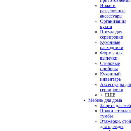
приготовления
Ножи и
разделочные
аксессуары
Организация
кухни
Посуда для
сервировки
Кухонные
расходники
Формы для
выпечки
Столовые
приборы
Кухонный
инвентарь
Аксессуары дл
сервировки
+ ЕЩЕ
Мебель для дома
Защита для ме
Полки, стеллаж
тумбы
Этажерки, сто
для одежды,