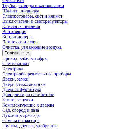
Смесители
Трубы для воды и канализации
Шланги, подводка
Электротовары, свет и климат
Выключатели и светорегуляторы
Элементы питания
Вентиляция
Кондиционеры
Лампочки и ленты
Очистка, увлажнение воздуха
Показать еще
Провод, кабель, гофры
Светильники
Электрика
Электрообогревательные приборы
Двери, замки
Двери межкомнатные
Дверная фурнитура
Доводчики, ограничители
Замки, защелки
Комплектующие к дверям
Сад, огород и дача
Луковицы, рассада
Семена и саженцы
Грунты, дренаж, удобрения