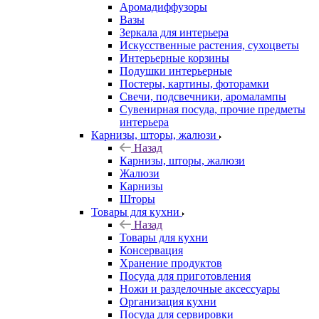
Аромадиффузоры
Вазы
Зеркала для интерьера
Искусственные растения, сухоцветы
Интерьерные корзины
Подушки интерьерные
Постеры, картины, фоторамки
Свечи, подсвечники, аромалампы
Сувенирная посуда, прочие предметы
интерьера
Карнизы, шторы, жалюзи
Назад
Карнизы, шторы, жалюзи
Жалюзи
Карнизы
Шторы
Товары для кухни
Назад
Товары для кухни
Консервация
Хранение продуктов
Посуда для приготовления
Ножи и разделочные аксессуары
Организация кухни
Посуда для сервировки