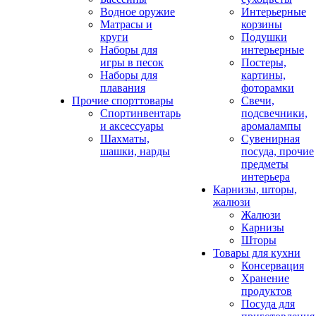
Водное оружие
Интерьерные
Матрасы и
корзины
круги
Подушки
Наборы для
интерьерные
игры в песок
Постеры,
Наборы для
картины,
плавания
фоторамки
Прочие спорттовары
Свечи,
Спортинвентарь
подсвечники,
и аксессуары
аромалампы
Шахматы,
Сувенирная
шашки, нарды
посуда, прочие
предметы
интерьера
Карнизы, шторы,
жалюзи
Жалюзи
Карнизы
Шторы
Товары для кухни
Консервация
Хранение
продуктов
Посуда для