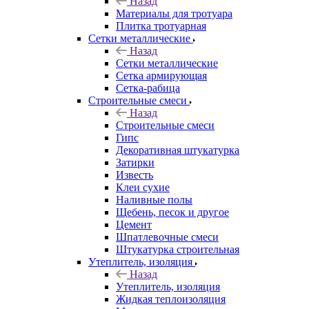
Назад
Материалы для тротуара
Плитка тротуарная
Сетки металлические
Назад
Сетки металлические
Сетка армирующая
Сетка-рабица
Строительные смеси
Назад
Строительные смеси
Гипс
Декоративная штукатурка
Затирки
Известь
Клеи сухие
Наливные полы
Щебень, песок и другое
Цемент
Шпатлевочные смеси
Штукатурка строительная
Утеплитель, изоляция
Назад
Утеплитель, изоляция
Жидкая теплоизоляция