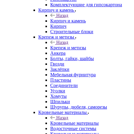
Комплектующие для гипсокартона
Кирпич и камень
Назад
Кирпич и камень
Кирпич
Строительные блоки
Крепеж и метизы
Назад
Крепеж и метизы
Анкера
Болты, гайки, шайбы
Гвозди
Заклёпки
Мебельная фурнитура
Пластины
Соединители
Уголки
Хомуты
Шпильки
Шурупы, дюбеля, саморезы
Кровельные материалы
Назад
Кровельные материалы
Водосточные системы
Кровельные материалы