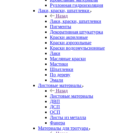
Руллонная гидроизоляция
Лаки, краски, шпатлевки
Назад
Лаки, краски, шпатлевки
Пигменты
Декоративная штукатурка
Краски акриловые
Краски аэрозольные
Краски водоэмульсионные
Лаки
Масляные краски
Мастики
Шпатлевки
По дереву
Эмали
Листовые материалы
Назад
Листовые материалы
ДВП
ДСП
ОСП
Листы из металла
Фанера
Материалы для тротуара