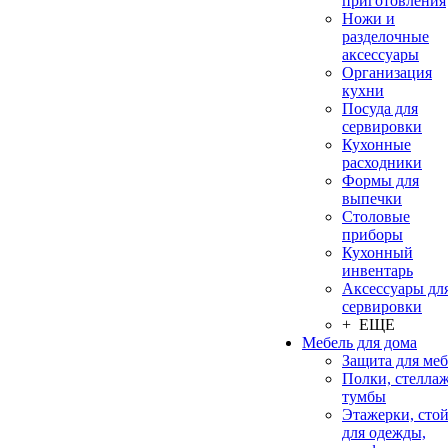
приготовления
Ножи и
разделочные
аксессуары
Организация
кухни
Посуда для
сервировки
Кухонные
расходники
Формы для
выпечки
Столовые
приборы
Кухонный
инвентарь
Аксессуары дл
сервировки
+ ЕЩЕ
Мебель для дома
Защита для ме
Полки, стеллаж
тумбы
Этажерки, сто
для одежды,