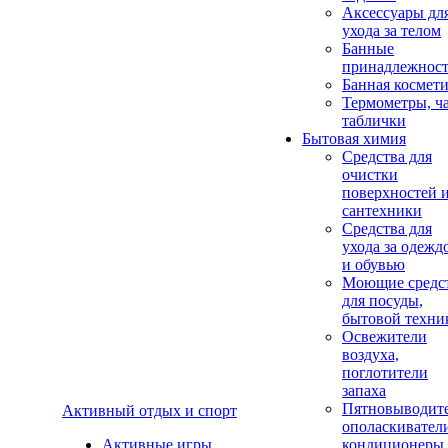
Аксеcсуары дл
ухода за телом
Банные
принадлежнос
Банная космет
Термометры, ч
таблички
Бытовая химия
Средства для
очистки
поверхностей 
сантехники
Средства для
ухода за одежд
и обувью
Моющие средс
для посуды,
бытовой техни
Освежители
воздуха,
поглотители
запаха
Пятновыводите
Активный отдых и спорт
ополаскивател
Активные игры
кондиционеры