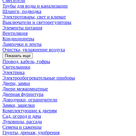
Смесители
Трубы для воды и канализации
Шланги, подводка
Электротовары, свет и климат
Выключатели и светорегуляторы
Элементы питания
Вентиляция
Кондиционеры
Лампочки и ленты
Очистка, увлажнение воздуха
Показать еще
Провод, кабель, гофры
Светильники
Электрика
Электрообогревательные приборы
Двери, замки
Двери межкомнатные
Дверная фурнитура
Доводчики, ограничители
Замки, защелки
Комплектующие к дверям
Сад, огород и дача
Луковицы, рассада
Семена и саженцы
Грунты, дренаж, удобрения