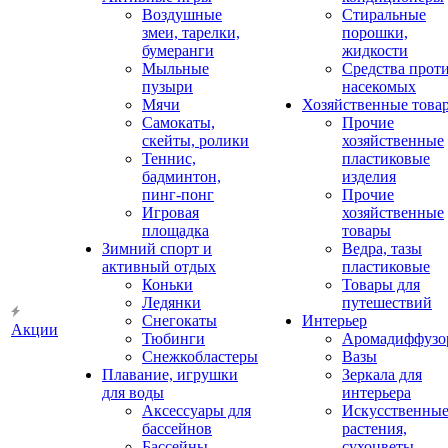
Воздушные
Стиральные
змеи, тарелки,
порошки,
бумеранги
жидкости
Мыльные
Средства прот
пузыри
насекомых
Мячи
Хозяйственные това
Самокаты,
Прочие
скейты, ролики
хозяйственные
Теннис,
пластиковые
бадминтон,
изделия
пинг-понг
Прочие
Игровая
хозяйственные
площадка
товары
Зимний спорт и
Ведра, тазы
активный отдых
пластиковые
Коньки
Товары для
Ледянки
путешествий
Снегокаты
Интерьер
Акции
Тюбинги
Аромадиффузо
Снежкобластеры
Вазы
Плавание, игрушки
Зеркала для
для воды
интерьера
Аксессуары для
Искусственны
бассейнов
растения,
Бассейны
сухоцветы