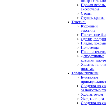
шкафы с чехло
Прочая мебель
аксессуары
Столы
Стулья, кресла
Текстиль
Кухонный
текстиль
Постельное бел
Одеяла, подуш
Пледы, покрыв
Полотенца
Прочий тексти
Декоративные
коврики, шкур
Халаты, тапочк
пижамы
Товары гигиены
Бумажные
принадлежнос
Средства по ух
за полостью рт
Уход за телом
Уход за лицом
Средства по ух