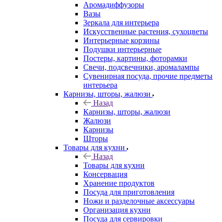
Аромадиффузоры
Вазы
Зеркала для интерьера
Искусственные растения, сухоцветы
Интерьерные корзины
Подушки интерьерные
Постеры, картины, фоторамки
Свечи, подсвечники, аромалампы
Сувенирная посуда, прочие предметы
интерьера
Карнизы, шторы, жалюзи
Назад
Карнизы, шторы, жалюзи
Жалюзи
Карнизы
Шторы
Товары для кухни
Назад
Товары для кухни
Консервация
Хранение продуктов
Посуда для приготовления
Ножи и разделочные аксессуары
Организация кухни
Посуда для сервировки