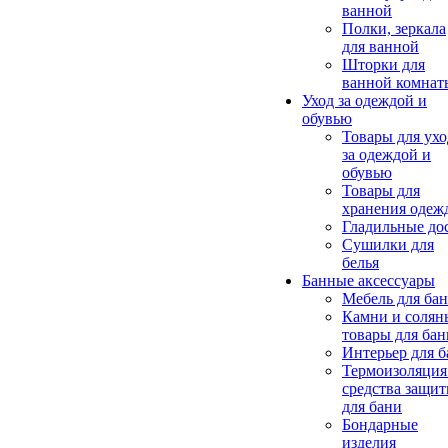
ванной
Полки, зеркала
для ванной
Шторки для
ванной комнат
Уход за одеждой и
обувью
Товары для ухо
за одеждой и
обувью
Товары для
хранения одеж
Гладильные до
Сушилки для
белья
Банные аксессуары
Мебель для ба
Камни и солян
товары для бан
Интерьер для 
Термоизоляция
средства защи
для бани
Бондарные
изделия