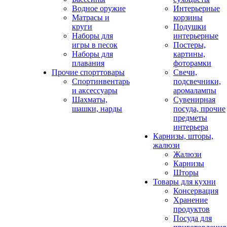
Водное оружие
Интерьерные
Матрасы и
корзины
круги
Подушки
Наборы для
интерьерные
игры в песок
Постеры,
Наборы для
картины,
плавания
фоторамки
Прочие спорттовары
Свечи,
Спортинвентарь
подсвечники,
и аксессуары
аромалампы
Шахматы,
Сувенирная
шашки, нарды
посуда, прочие
предметы
интерьера
Карнизы, шторы,
жалюзи
Жалюзи
Карнизы
Шторы
Товары для кухни
Консервация
Хранение
продуктов
Посуда для