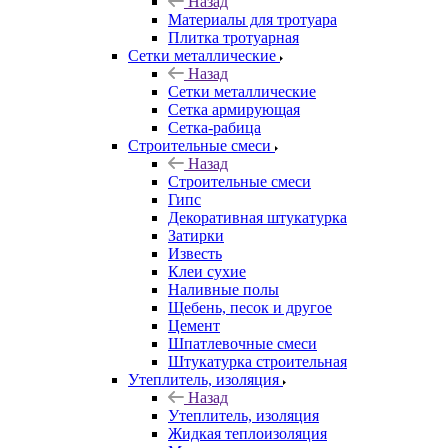
Назад
Материалы для тротуара
Плитка тротуарная
Сетки металлические
Назад
Сетки металлические
Сетка армирующая
Сетка-рабица
Строительные смеси
Назад
Строительные смеси
Гипс
Декоративная штукатурка
Затирки
Известь
Клеи сухие
Наливные полы
Щебень, песок и другое
Цемент
Шпатлевочные смеси
Штукатурка строительная
Утеплитель, изоляция
Назад
Утеплитель, изоляция
Жидкая теплоизоляция