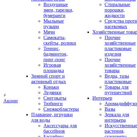
Воздушные
Стиральные
змеи, тарелки,
порошки,
бумеранги
жидкости
Мыльные
Средства прот
пузыри
насекомых
Мячи
Хозяйственные това
Самокаты,
Прочие
скейты, ролики
хозяйственные
Теннис,
пластиковые
бадминтон,
изделия
пинг-понг
Прочие
Игровая
хозяйственные
площадка
товары
Зимний спорт и
Ведра, тазы
активный отдых
пластиковые
Коньки
Товары для
Ледянки
путешествий
Снегокаты
Интерьер
Акции
Тюбинги
Аромадиффузо
Снежкобластеры
Вазы
Плавание, игрушки
Зеркала для
для воды
интерьера
Аксессуары для
Искусственны
бассейнов
растения,
Бассейны
сухоцветы