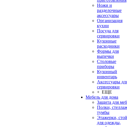
приготовления
Ножи и
разделочные
аксессуары
Организация
кухни
Посуда для
сервировки
Кухонные
расходники
Формы для
выпечки
Столовые
приборы
Кухонный
инвентарь
Аксессуары дл
сервировки
+ ЕЩЕ
Мебель для дома
Защита для ме
Полки, стеллаж
тумбы
Этажерки, сто
для одежды,