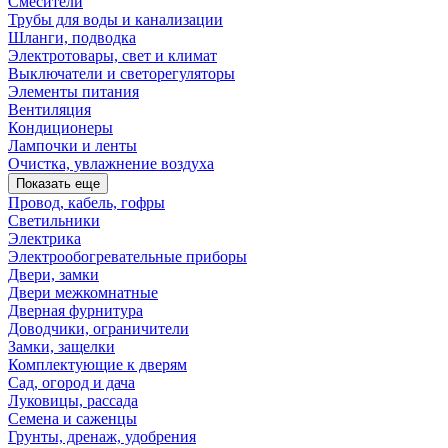
Смесители
Трубы для воды и канализации
Шланги, подводка
Электротовары, свет и климат
Выключатели и светорегуляторы
Элементы питания
Вентиляция
Кондиционеры
Лампочки и ленты
Очистка, увлажнение воздуха
Показать еще
Провод, кабель, гофры
Светильники
Электрика
Электрообогревательные приборы
Двери, замки
Двери межкомнатные
Дверная фурнитура
Доводчики, ограничители
Замки, защелки
Комплектующие к дверям
Сад, огород и дача
Луковицы, рассада
Семена и саженцы
Грунты, дренаж, удобрения