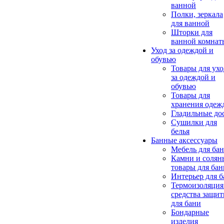
ванной
Полки, зеркала
для ванной
Шторки для
ванной комнат
Уход за одеждой и
обувью
Товары для ухо
за одеждой и
обувью
Товары для
хранения одеж
Гладильные до
Сушилки для
белья
Банные аксессуары
Мебель для ба
Камни и солян
товары для бан
Интерьер для 
Термоизоляция
средства защи
для бани
Бондарные
изделия