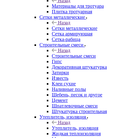
Назад
Материалы для тротуара
Плитка тротуарная
Сетки металлические
Назад
Сетки металлические
Сетка армирующая
Сетка-рабица
Строительные смеси
Назад
Строительные смеси
Гипс
Декоративная штукатурка
Затирки
Известь
Клеи сухие
Наливные полы
Щебень, песок и другое
Цемент
Шпатлевочные смеси
Штукатурка строительная
Утеплитель, изоляция
Назад
Утеплитель, изоляция
Жидкая теплоизоляция