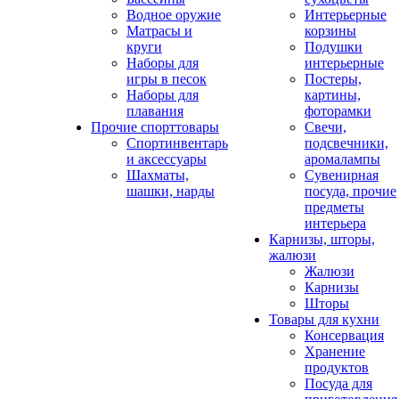
Водное оружие
Интерьерные
Матрасы и
корзины
круги
Подушки
Наборы для
интерьерные
игры в песок
Постеры,
Наборы для
картины,
плавания
фоторамки
Прочие спорттовары
Свечи,
Спортинвентарь
подсвечники,
и аксессуары
аромалампы
Шахматы,
Сувенирная
шашки, нарды
посуда, прочие
предметы
интерьера
Карнизы, шторы,
жалюзи
Жалюзи
Карнизы
Шторы
Товары для кухни
Консервация
Хранение
продуктов
Посуда для