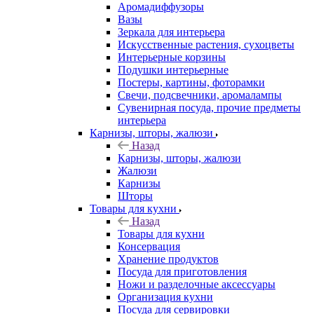
Аромадиффузоры
Вазы
Зеркала для интерьера
Искусственные растения, сухоцветы
Интерьерные корзины
Подушки интерьерные
Постеры, картины, фоторамки
Свечи, подсвечники, аромалампы
Сувенирная посуда, прочие предметы
интерьера
Карнизы, шторы, жалюзи
Назад
Карнизы, шторы, жалюзи
Жалюзи
Карнизы
Шторы
Товары для кухни
Назад
Товары для кухни
Консервация
Хранение продуктов
Посуда для приготовления
Ножи и разделочные аксессуары
Организация кухни
Посуда для сервировки