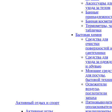
Аксеcсуары дл
ухода за телом
Банные
принадлежнос
Банная космет
Термометры, ч
таблички
Бытовая химия
Средства для
очистки
поверхностей 
сантехники
Средства для
ухода за одежд
и обувью
Моющие средс
для посуды,
бытовой техни
Освежители
воздуха,
поглотители
запаха
Пятновыводите
Активный отдых и спорт
ополаскивател
Активные игры
кондиционеры