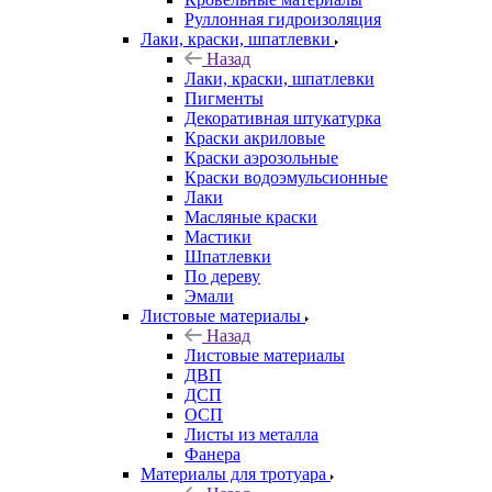
Руллонная гидроизоляция
Лаки, краски, шпатлевки
Назад
Лаки, краски, шпатлевки
Пигменты
Декоративная штукатурка
Краски акриловые
Краски аэрозольные
Краски водоэмульсионные
Лаки
Масляные краски
Мастики
Шпатлевки
По дереву
Эмали
Листовые материалы
Назад
Листовые материалы
ДВП
ДСП
ОСП
Листы из металла
Фанера
Материалы для тротуара