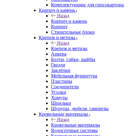
Комплектующие для гипсокартона
Кирпич и камень
Назад
Кирпич и камень
Кирпич
Строительные блоки
Крепеж и метизы
Назад
Крепеж и метизы
Анкера
Болты, гайки, шайбы
Гвозди
Заклёпки
Мебельная фурнитура
Пластины
Соединители
Уголки
Хомуты
Шпильки
Шурупы, дюбеля, саморезы
Кровельные материалы
Назад
Кровельные материалы
Водосточные системы
Кровельные материалы