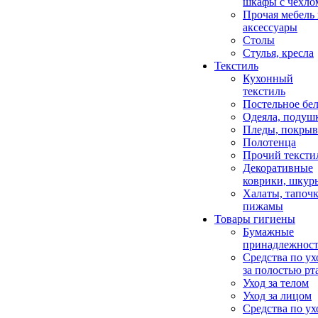
шкафы с чехло
Прочая мебель
аксессуары
Столы
Стулья, кресла
Текстиль
Кухонный
текстиль
Постельное бел
Одеяла, подуш
Пледы, покрыв
Полотенца
Прочий тексти
Декоративные
коврики, шкур
Халаты, тапочк
пижамы
Товары гигиены
Бумажные
принадлежнос
Средства по ух
за полостью рт
Уход за телом
Уход за лицом
Средства по ух