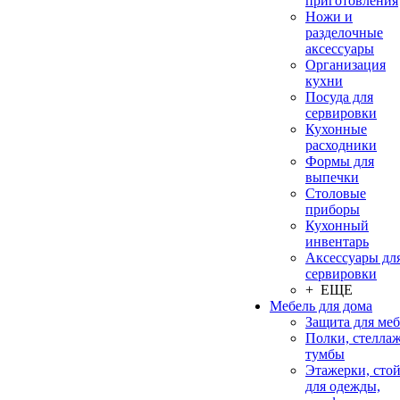
приготовления
Ножи и
разделочные
аксессуары
Организация
кухни
Посуда для
сервировки
Кухонные
расходники
Формы для
выпечки
Столовые
приборы
Кухонный
инвентарь
Аксессуары дл
сервировки
+ ЕЩЕ
Мебель для дома
Защита для ме
Полки, стеллаж
тумбы
Этажерки, сто
для одежды,