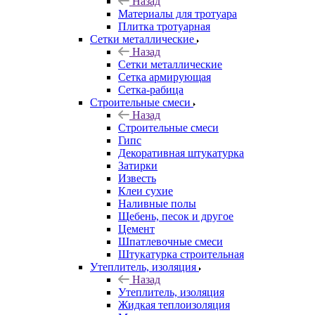
Назад
Материалы для тротуара
Плитка тротуарная
Сетки металлические
Назад
Сетки металлические
Сетка армирующая
Сетка-рабица
Строительные смеси
Назад
Строительные смеси
Гипс
Декоративная штукатурка
Затирки
Известь
Клеи сухие
Наливные полы
Щебень, песок и другое
Цемент
Шпатлевочные смеси
Штукатурка строительная
Утеплитель, изоляция
Назад
Утеплитель, изоляция
Жидкая теплоизоляция