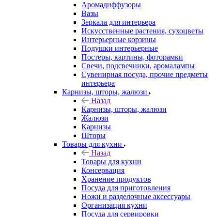
Аромадиффузоры
Вазы
Зеркала для интерьера
Искусственные растения, сухоцветы
Интерьерные корзины
Подушки интерьерные
Постеры, картины, фоторамки
Свечи, подсвечники, аромалампы
Сувенирная посуда, прочие предметы
интерьера
Карнизы, шторы, жалюзи
Назад
Карнизы, шторы, жалюзи
Жалюзи
Карнизы
Шторы
Товары для кухни
Назад
Товары для кухни
Консервация
Хранение продуктов
Посуда для приготовления
Ножи и разделочные аксессуары
Организация кухни
Посуда для сервировки