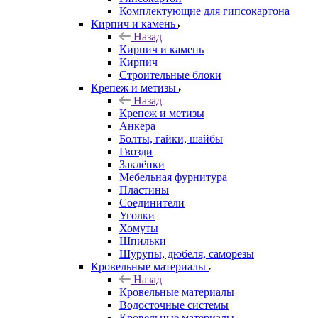
Комплектующие для гипсокартона
Кирпич и камень
Назад
Кирпич и камень
Кирпич
Строительные блоки
Крепеж и метизы
Назад
Крепеж и метизы
Анкера
Болты, гайки, шайбы
Гвозди
Заклёпки
Мебельная фурнитура
Пластины
Соединители
Уголки
Хомуты
Шпильки
Шурупы, дюбеля, саморезы
Кровельные материалы
Назад
Кровельные материалы
Водосточные системы
Кровельные материалы