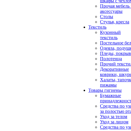
шкафы с чехло
Прочая мебель
аксессуары
Столы
Стулья, кресла
Текстиль
Кухонный
текстиль
Постельное бел
Одеяла, подуш
Пледы, покрыв
Полотенца
Прочий тексти
Декоративные
коврики, шкур
Халаты, тапочк
пижамы
Товары гигиены
Бумажные
принадлежнос
Средства по ух
за полостью рт
Уход за телом
Уход за лицом
Средства по ух