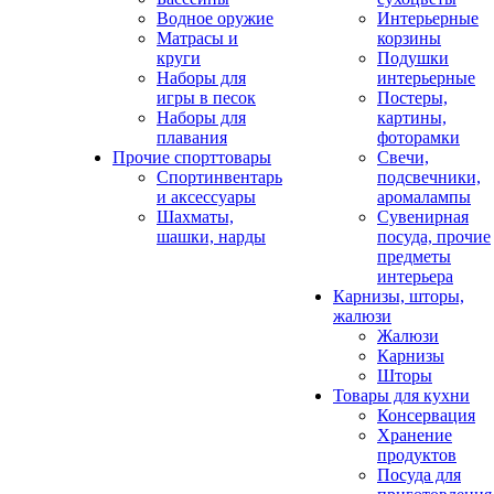
Водное оружие
Интерьерные
Матрасы и
корзины
круги
Подушки
Наборы для
интерьерные
игры в песок
Постеры,
Наборы для
картины,
плавания
фоторамки
Прочие спорттовары
Свечи,
Спортинвентарь
подсвечники,
и аксессуары
аромалампы
Шахматы,
Сувенирная
шашки, нарды
посуда, прочие
предметы
интерьера
Карнизы, шторы,
жалюзи
Жалюзи
Карнизы
Шторы
Товары для кухни
Консервация
Хранение
продуктов
Посуда для