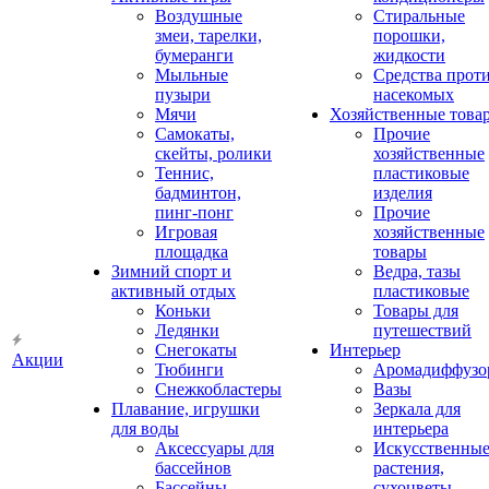
Воздушные
Стиральные
змеи, тарелки,
порошки,
бумеранги
жидкости
Мыльные
Средства прот
пузыри
насекомых
Мячи
Хозяйственные това
Самокаты,
Прочие
скейты, ролики
хозяйственные
Теннис,
пластиковые
бадминтон,
изделия
пинг-понг
Прочие
Игровая
хозяйственные
площадка
товары
Зимний спорт и
Ведра, тазы
активный отдых
пластиковые
Коньки
Товары для
Ледянки
путешествий
Снегокаты
Интерьер
Акции
Тюбинги
Аромадиффузо
Снежкобластеры
Вазы
Плавание, игрушки
Зеркала для
для воды
интерьера
Аксессуары для
Искусственны
бассейнов
растения,
Бассейны
сухоцветы