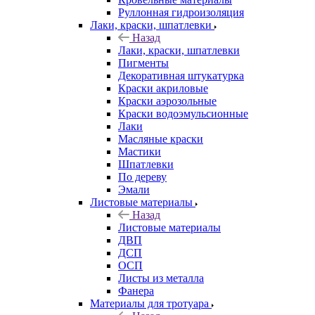
Руллонная гидроизоляция
Лаки, краски, шпатлевки
Назад
Лаки, краски, шпатлевки
Пигменты
Декоративная штукатурка
Краски акриловые
Краски аэрозольные
Краски водоэмульсионные
Лаки
Масляные краски
Мастики
Шпатлевки
По дереву
Эмали
Листовые материалы
Назад
Листовые материалы
ДВП
ДСП
ОСП
Листы из металла
Фанера
Материалы для тротуара