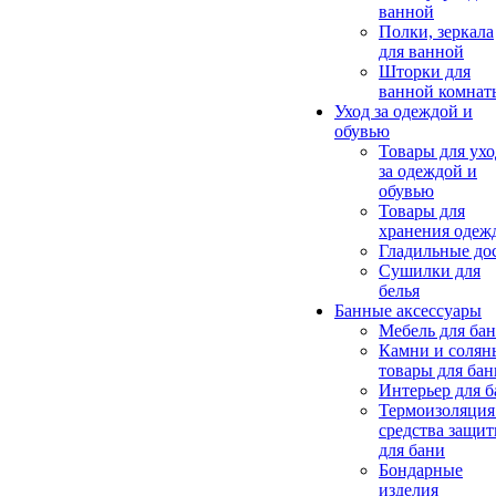
ванной
Полки, зеркала
для ванной
Шторки для
ванной комнат
Уход за одеждой и
обувью
Товары для ухо
за одеждой и
обувью
Товары для
хранения одеж
Гладильные до
Сушилки для
белья
Банные аксессуары
Мебель для ба
Камни и солян
товары для бан
Интерьер для 
Термоизоляция
средства защи
для бани
Бондарные
изделия