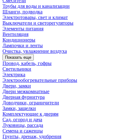
Смесители
Трубы для воды и канализации
Шланги, подводка
Электротовары, свет и климат
Выключатели и светорегуляторы
Элементы питания
Вентиляция
Кондиционеры
Лампочки и ленты
Очистка, увлажнение воздуха
Показать еще
Провод, кабель, гофры
Светильники
Электрика
Электрообогревательные приборы
Двери, замки
Двери межкомнатные
Дверная фурнитура
Доводчики, ограничители
Замки, защелки
Комплектующие к дверям
Сад, огород и дача
Луковицы, рассада
Семена и саженцы
Грунты, дренаж, удобрения