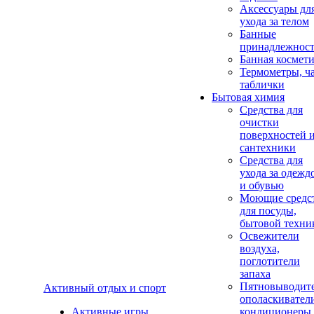
Аксеcсуары дл
ухода за телом
Банные
принадлежнос
Банная космет
Термометры, ч
таблички
Бытовая химия
Средства для
очистки
поверхностей 
сантехники
Средства для
ухода за одежд
и обувью
Моющие средс
для посуды,
бытовой техни
Освежители
воздуха,
поглотители
запаха
Пятновыводите
Активный отдых и спорт
ополаскивател
Активные игры
кондиционеры