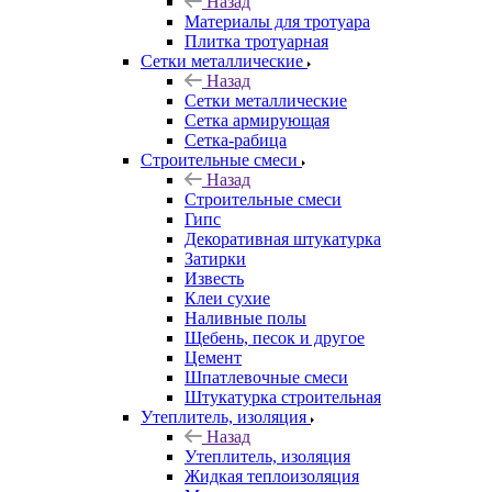
Назад
Материалы для тротуара
Плитка тротуарная
Сетки металлические
Назад
Сетки металлические
Сетка армирующая
Сетка-рабица
Строительные смеси
Назад
Строительные смеси
Гипс
Декоративная штукатурка
Затирки
Известь
Клеи сухие
Наливные полы
Щебень, песок и другое
Цемент
Шпатлевочные смеси
Штукатурка строительная
Утеплитель, изоляция
Назад
Утеплитель, изоляция
Жидкая теплоизоляция