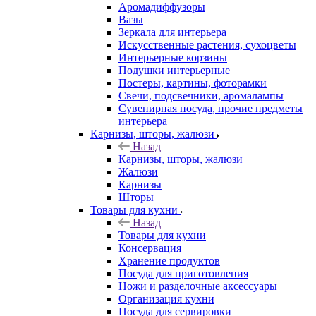
Аромадиффузоры
Вазы
Зеркала для интерьера
Искусственные растения, сухоцветы
Интерьерные корзины
Подушки интерьерные
Постеры, картины, фоторамки
Свечи, подсвечники, аромалампы
Сувенирная посуда, прочие предметы
интерьера
Карнизы, шторы, жалюзи
Назад
Карнизы, шторы, жалюзи
Жалюзи
Карнизы
Шторы
Товары для кухни
Назад
Товары для кухни
Консервация
Хранение продуктов
Посуда для приготовления
Ножи и разделочные аксессуары
Организация кухни
Посуда для сервировки