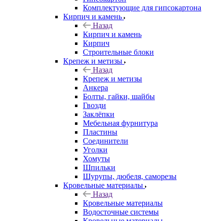
Комплектующие для гипсокартона
Кирпич и камень
Назад
Кирпич и камень
Кирпич
Строительные блоки
Крепеж и метизы
Назад
Крепеж и метизы
Анкера
Болты, гайки, шайбы
Гвозди
Заклёпки
Мебельная фурнитура
Пластины
Соединители
Уголки
Хомуты
Шпильки
Шурупы, дюбеля, саморезы
Кровельные материалы
Назад
Кровельные материалы
Водосточные системы
Кровельные материалы