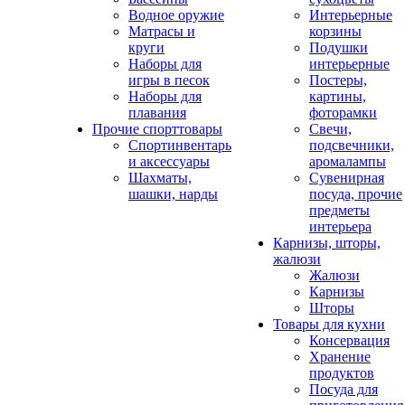
Водное оружие
Интерьерные
Матрасы и
корзины
круги
Подушки
Наборы для
интерьерные
игры в песок
Постеры,
Наборы для
картины,
плавания
фоторамки
Прочие спорттовары
Свечи,
Спортинвентарь
подсвечники,
и аксессуары
аромалампы
Шахматы,
Сувенирная
шашки, нарды
посуда, прочие
предметы
интерьера
Карнизы, шторы,
жалюзи
Жалюзи
Карнизы
Шторы
Товары для кухни
Консервация
Хранение
продуктов
Посуда для