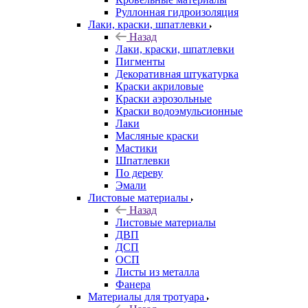
Руллонная гидроизоляция
Лаки, краски, шпатлевки
Назад
Лаки, краски, шпатлевки
Пигменты
Декоративная штукатурка
Краски акриловые
Краски аэрозольные
Краски водоэмульсионные
Лаки
Масляные краски
Мастики
Шпатлевки
По дереву
Эмали
Листовые материалы
Назад
Листовые материалы
ДВП
ДСП
ОСП
Листы из металла
Фанера
Материалы для тротуара