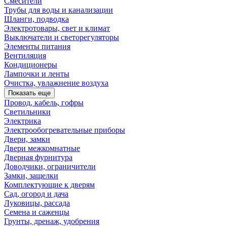
Смесители
Трубы для воды и канализации
Шланги, подводка
Электротовары, свет и климат
Выключатели и светорегуляторы
Элементы питания
Вентиляция
Кондиционеры
Лампочки и ленты
Очистка, увлажнение воздуха
Показать еще
Провод, кабель, гофры
Светильники
Электрика
Электрообогревательные приборы
Двери, замки
Двери межкомнатные
Дверная фурнитура
Доводчики, ограничители
Замки, защелки
Комплектующие к дверям
Сад, огород и дача
Луковицы, рассада
Семена и саженцы
Грунты, дренаж, удобрения