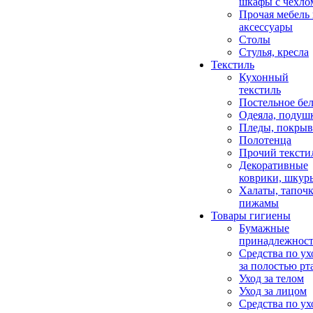
шкафы с чехло
Прочая мебель
аксессуары
Столы
Стулья, кресла
Текстиль
Кухонный
текстиль
Постельное бел
Одеяла, подуш
Пледы, покрыв
Полотенца
Прочий тексти
Декоративные
коврики, шкур
Халаты, тапочк
пижамы
Товары гигиены
Бумажные
принадлежнос
Средства по ух
за полостью рт
Уход за телом
Уход за лицом
Средства по ух