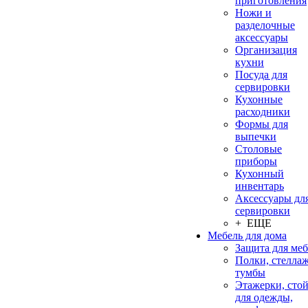
приготовления
Ножи и
разделочные
аксессуары
Организация
кухни
Посуда для
сервировки
Кухонные
расходники
Формы для
выпечки
Столовые
приборы
Кухонный
инвентарь
Аксессуары дл
сервировки
+ ЕЩЕ
Мебель для дома
Защита для ме
Полки, стеллаж
тумбы
Этажерки, сто
для одежды,