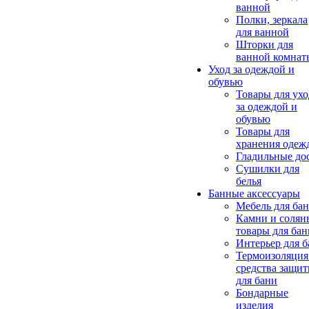
ванной
Полки, зеркала
для ванной
Шторки для
ванной комнат
Уход за одеждой и
обувью
Товары для ухо
за одеждой и
обувью
Товары для
хранения одеж
Гладильные до
Сушилки для
белья
Банные аксессуары
Мебель для ба
Камни и солян
товары для бан
Интерьер для 
Термоизоляция
средства защи
для бани
Бондарные
изделия