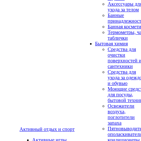
Аксеcсуары дл
ухода за телом
Банные
принадлежнос
Банная космет
Термометры, ч
таблички
Бытовая химия
Средства для
очистки
поверхностей 
сантехники
Средства для
ухода за одежд
и обувью
Моющие средс
для посуды,
бытовой техни
Освежители
воздуха,
поглотители
запаха
Пятновыводите
Активный отдых и спорт
ополаскивател
Активные игры
кондиционеры