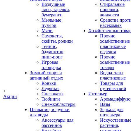
Воздушные
Стиральные
змеи, тарелки,
порошки,
бумеранги
жидкости
Мыльные
Средства прот
пузыри
насекомых
Мячи
Хозяйственные това
Самокаты,
Прочие
скейты, ролики
хозяйственные
Теннис,
пластиковые
бадминтон,
изделия
пинг-понг
Прочие
Игровая
хозяйственные
площадка
товары
Зимний спорт и
Ведра, тазы
активный отдых
пластиковые
Коньки
Товары для
Ледянки
путешествий
Снегокаты
Интерьер
Акции
Тюбинги
Аромадиффузо
Снежкобластеры
Вазы
Плавание, игрушки
Зеркала для
для воды
интерьера
Аксессуары для
Искусственны
бассейнов
растения,
Бассейны
сухоцветы