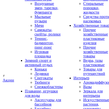
Воздушные
Стиральные
змеи, тарелки,
порошки,
бумеранги
жидкости
Мыльные
Средства прот
пузыри
насекомых
Мячи
Хозяйственные това
Самокаты,
Прочие
скейты, ролики
хозяйственные
Теннис,
пластиковые
бадминтон,
изделия
пинг-понг
Прочие
Игровая
хозяйственные
площадка
товары
Зимний спорт и
Ведра, тазы
активный отдых
пластиковые
Коньки
Товары для
Ледянки
путешествий
Снегокаты
Интерьер
Акции
Тюбинги
Аромадиффузо
Снежкобластеры
Вазы
Плавание, игрушки
Зеркала для
для воды
интерьера
Аксессуары для
Искусственны
бассейнов
растения,
Бассейны
сухоцветы