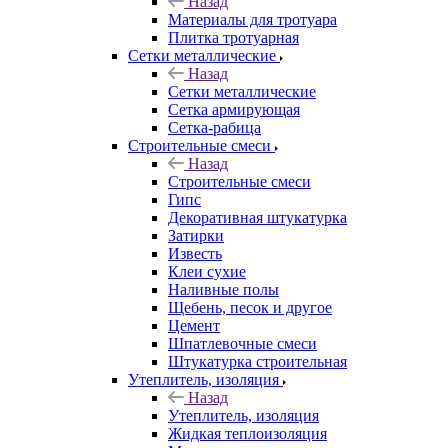
Назад
Материалы для тротуара
Плитка тротуарная
Сетки металлические
Назад
Сетки металлические
Сетка армирующая
Сетка-рабица
Строительные смеси
Назад
Строительные смеси
Гипс
Декоративная штукатурка
Затирки
Известь
Клеи сухие
Наливные полы
Щебень, песок и другое
Цемент
Шпатлевочные смеси
Штукатурка строительная
Утеплитель, изоляция
Назад
Утеплитель, изоляция
Жидкая теплоизоляция