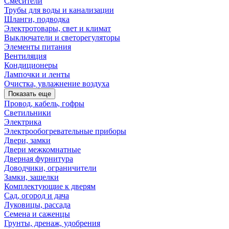
Смесители
Трубы для воды и канализации
Шланги, подводка
Электротовары, свет и климат
Выключатели и светорегуляторы
Элементы питания
Вентиляция
Кондиционеры
Лампочки и ленты
Очистка, увлажнение воздуха
Показать еще
Провод, кабель, гофры
Светильники
Электрика
Электрообогревательные приборы
Двери, замки
Двери межкомнатные
Дверная фурнитура
Доводчики, ограничители
Замки, защелки
Комплектующие к дверям
Сад, огород и дача
Луковицы, рассада
Семена и саженцы
Грунты, дренаж, удобрения