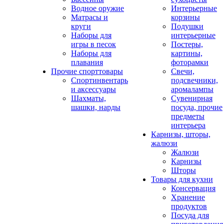
Водное оружие
Интерьерные
Матрасы и
корзины
круги
Подушки
Наборы для
интерьерные
игры в песок
Постеры,
Наборы для
картины,
плавания
фоторамки
Прочие спорттовары
Свечи,
Спортинвентарь
подсвечники,
и аксессуары
аромалампы
Шахматы,
Сувенирная
шашки, нарды
посуда, прочие
предметы
интерьера
Карнизы, шторы,
жалюзи
Жалюзи
Карнизы
Шторы
Товары для кухни
Консервация
Хранение
продуктов
Посуда для