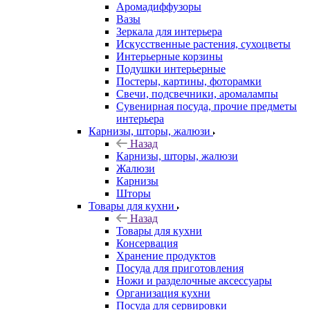
Аромадиффузоры
Вазы
Зеркала для интерьера
Искусственные растения, сухоцветы
Интерьерные корзины
Подушки интерьерные
Постеры, картины, фоторамки
Свечи, подсвечники, аромалампы
Сувенирная посуда, прочие предметы
интерьера
Карнизы, шторы, жалюзи
Назад
Карнизы, шторы, жалюзи
Жалюзи
Карнизы
Шторы
Товары для кухни
Назад
Товары для кухни
Консервация
Хранение продуктов
Посуда для приготовления
Ножи и разделочные аксессуары
Организация кухни
Посуда для сервировки