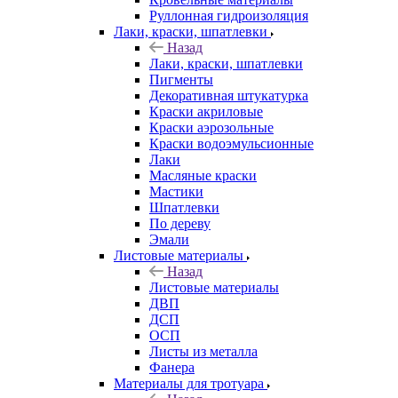
Руллонная гидроизоляция
Лаки, краски, шпатлевки
Назад
Лаки, краски, шпатлевки
Пигменты
Декоративная штукатурка
Краски акриловые
Краски аэрозольные
Краски водоэмульсионные
Лаки
Масляные краски
Мастики
Шпатлевки
По дереву
Эмали
Листовые материалы
Назад
Листовые материалы
ДВП
ДСП
ОСП
Листы из металла
Фанера
Материалы для тротуара