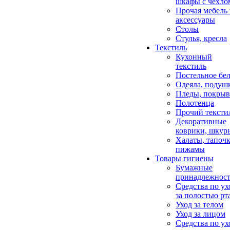
шкафы с чехло
Прочая мебель
аксессуары
Столы
Стулья, кресла
Текстиль
Кухонный
текстиль
Постельное бел
Одеяла, подуш
Пледы, покрыв
Полотенца
Прочий тексти
Декоративные
коврики, шкур
Халаты, тапочк
пижамы
Товары гигиены
Бумажные
принадлежнос
Средства по ух
за полостью рт
Уход за телом
Уход за лицом
Средства по ух