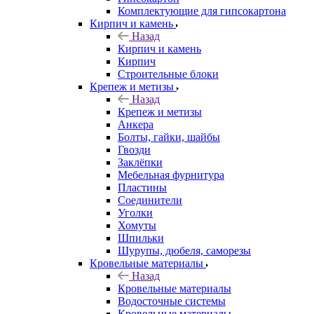
Комплектующие для гипсокартона
Кирпич и камень
Назад
Кирпич и камень
Кирпич
Строительные блоки
Крепеж и метизы
Назад
Крепеж и метизы
Анкера
Болты, гайки, шайбы
Гвозди
Заклёпки
Мебельная фурнитура
Пластины
Соединители
Уголки
Хомуты
Шпильки
Шурупы, дюбеля, саморезы
Кровельные материалы
Назад
Кровельные материалы
Водосточные системы
Кровельные материалы