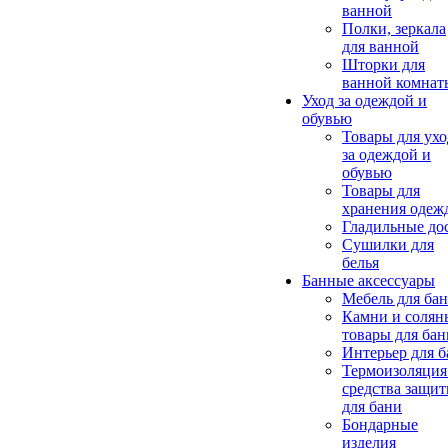
ванной
Полки, зеркала
для ванной
Шторки для
ванной комнат
Уход за одеждой и
обувью
Товары для ухо
за одеждой и
обувью
Товары для
хранения одеж
Гладильные до
Сушилки для
белья
Банные аксессуары
Мебель для ба
Камни и солян
товары для бан
Интерьер для 
Термоизоляция
средства защи
для бани
Бондарные
изделия