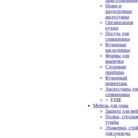
приготовления
Ножи и
разделочные
аксессуары
Организация
кухни
Посуда для
сервировки
Кухонные
расходники
Формы для
выпечки
Столовые
приборы
Кухонный
инвентарь
Аксессуары дл
сервировки
+ ЕЩЕ
Мебель для дома
Защита для ме
Полки, стеллаж
тумбы
Этажерки, сто
для одежды,