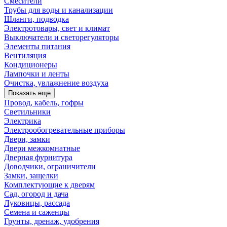
Смесители
Трубы для воды и канализации
Шланги, подводка
Электротовары, свет и климат
Выключатели и светорегуляторы
Элементы питания
Вентиляция
Кондиционеры
Лампочки и ленты
Очистка, увлажнение воздуха
Показать еще
Провод, кабель, гофры
Светильники
Электрика
Электрообогревательные приборы
Двери, замки
Двери межкомнатные
Дверная фурнитура
Доводчики, ограничители
Замки, защелки
Комплектующие к дверям
Сад, огород и дача
Луковицы, рассада
Семена и саженцы
Грунты, дренаж, удобрения